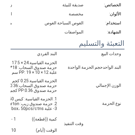
الخصائص:
صديقة للبيئة
ن.و:
الألوان:
مخصصة
العينات:
استخدام:
الغوص السباحة الغوص
مادة ال
الشهادة:
المواصفات
التعبئة والتسليم
وحدات البيع
البند الفردي
الحزمة القياسية:24 × 17.5 سم
البند الواحدحجم الحزمة الواحدة
حزمة صندوق السحاب: 18*12*10 سم
علبة PP: 19 × 10 × 12 سم
الحزمة القياسية:0.25 كجم
الوزن الإجمالي
حزمة صندوق السحاب:0.36 كجم
حزمة صندوق PP:0.36 كجم
1. الحزمة القياسية: كيس 1PC / PE ، 50 قطعة / كرتون. حجم الكرتون: 41 * 34 * 30 سم
نوع الحزمة
2. حزمة صندوق زيب: 1PCS / EVA BOX ، 50pcs / carton. حجم الكرتون:62*38*41cm
3- علبة PP: 1pcs/PP box، 50pcs/ctns، حجم الكرتون: 51*41*59cm
كمية ((قطعة))
1 - 100
وقت التنفيذ
الوقت (أيام)
10