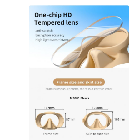
حولنا
جولة في المصنع
مراقبة الجودة
اتصل بنا
أخبار
القضايا
قناع الغوص للبالغين
مجموعة الغوص للأطفال
الغوص اشنركل