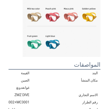
المواصفات
البند
القيمة
مكان المنشأ
الصين
غوانغدونغ
الاسم التجاري
ZMZ DIVE
رقم الطراز
1+M3002+MC3001