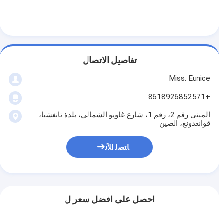
تفاصيل الاتصال
Miss. Eunice
+8618926852571
المبنى رقم 2، رقم 1، شارع غاويو الشمالي، بلدة تانغشيا،
قوانغدونغ، الصين
ﺎﺘﺼﻟ ﺍﻶﻧ
احصل على افضل سعر ل