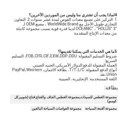
4لماذا يجب أن تشتري منا وليس من الموردين الآخرين؟
1. التركيز على تصنيع معدات الغوص لمدة عشر سنوات 2. التعاون 
التجاري طويل الأجل مع WorldWide Brand ، مصنع OEM لـ 
"OCEANIC" ، "HOLLIS" 3.لدينا قدرة قوية بسبب مجموعة كاملة 
من معدات الإنتاج المتقدمة
5ما هي الخدمات التي يمكننا تقديمها؟
شروط التسليم المقبولة: FOB،CFR،CIF،EXW،DDP،DDU، التسليم 
السريع؛
العملة المقبولة للدفع:الدولار الأمريكي،الجنيه الصيني.
أنواع الدفع المقبولة: T/T،L/C، بطاقة الائتمان،PayPal،Western 
Union،نقد.
اللغة المستخدمة: الإنجليزية، الصينية
بطاقة:
مجموعة الغطس للسيدات,مجموعة الغطس الجاف والقناع,قناع (شوبيركل
كومبو)
مجموعة أقنعة السباحة
مجموعة الغواصات السباحة البالغين