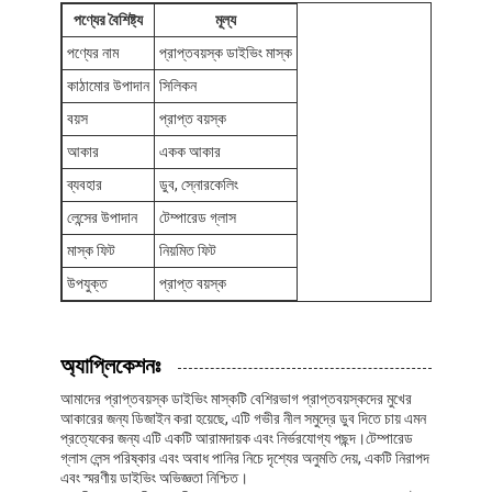
পণ্যের বৈশিষ্ট্য
মূল্য
পণ্যের নাম
প্রাপ্তবয়স্ক ডাইভিং মাস্ক
কাঠামোর উপাদান
সিলিকন
বয়স
প্রাপ্ত বয়স্ক
আকার
একক আকার
ব্যবহার
ডুব, স্নোরকেলিং
লেন্সের উপাদান
টেম্পারেড গ্লাস
মাস্ক ফিট
নিয়মিত ফিট
উপযুক্ত
প্রাপ্ত বয়স্ক
অ্যাপ্লিকেশনঃ
আমাদের প্রাপ্তবয়স্ক ডাইভিং মাস্কটি বেশিরভাগ প্রাপ্তবয়স্কদের মুখের
আকারের জন্য ডিজাইন করা হয়েছে, এটি গভীর নীল সমুদ্রে ডুব দিতে চায় এমন
প্রত্যেকের জন্য এটি একটি আরামদায়ক এবং নির্ভরযোগ্য পছন্দ।টেম্পারেড
গ্লাস লেন্স পরিষ্কার এবং অবাধ পানির নিচে দৃশ্যের অনুমতি দেয়, একটি নিরাপদ
এবং স্মরণীয় ডাইভিং অভিজ্ঞতা নিশ্চিত।