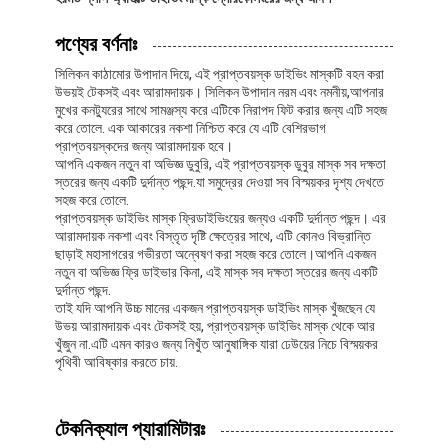
পণ্যের বর্ণনাঃ
সিলিকন কাঠামোর উপাদান দিয়ে, এই প্রাপ্তবয়স্ক ডাইভিং মাস্কটি বহন করা
উভয়ই টেকসই এবং আরামদায়ক। সিলিকন উপাদান নরম এবং নমনীয়,আপনার
মুখের কনট্যুরের সাথে সামঞ্জস্য করে এটিকে নিরাপদ ফিট করার জন্য এটি সহজ
করে তোলে. এক আকারের নকশা নিশ্চিত করে যে এটি বেশিরভাগ
প্রাপ্তবয়স্কদের জন্য আরামদায়ক হবে।
আপনি একজন নতুন বা অভিজ্ঞ ডুবুরি, এই প্রাপ্তবয়স্ক ডুবুর মাস্ক সব দক্ষতা
স্তরের জন্য একটি দুর্দান্ত পছন্দ.যা সমুদ্রের দেওয়া সব বিস্ময়কর দৃশ্য দেখতে
সহজ করে তোলে.
প্রাপ্তবয়স্ক ডাইভিং মাস্ক ফ্রিডাইভিংয়ের জন্যও একটি দুর্দান্ত পছন্দ। এর
আরামদায়ক নকশা এবং বিস্তৃত দৃষ্টি ক্ষেত্রের সাথে, এটি কোনও বিভ্রান্তি
ছাড়াই মহাসাগরের গভীরতা অন্বেষণ করা সহজ করে তোলে।আপনি একজন
নতুন বা অভিজ্ঞ ফ্রি ডাইভার কিনা, এই মাস্ক সব দক্ষতা স্তরের জন্য একটি
দুর্দান্ত পছন্দ.
তাই যদি আপনি উচ্চ মানের একজন প্রাপ্তবয়স্ক ডাইভিং মাস্ক খুঁজছেন যে
উভয় আরামদায়ক এবং টেকসই হয়, প্রাপ্তবয়স্ক ডাইভিং মাস্ক থেকে আর
খুঁজুন না.এটি এমন কারও জন্য নিখুঁত আনুষাঙ্গিক যারা ঢেউয়ের নিচে বিস্ময়কর
পৃথিবী আবিষ্কার করতে চায়.
টেকনিক্যাল প্যারামিটারঃ