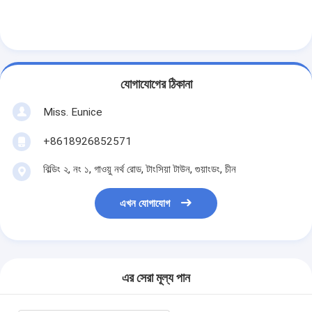
যোগাযোগের ঠিকানা
Miss. Eunice
+8618926852571
বিল্ডিং ২, নং ১, গাওয়ু নর্থ রোড, টাংসিয়া টাউন, গুয়াংডং, চীন
এখন যোগাযোগ
এর সেরা মূল্য পান