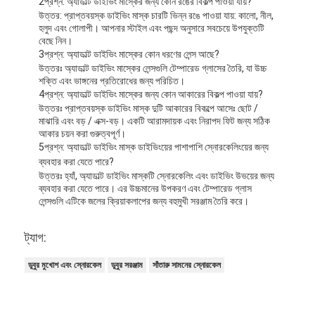
2প্রশ্ন: অ্যাডাল্ট ডাইভিং মাস্কের জন্য কোন রঙের বিকল্প পাওয়া যায়?
উত্তর: প্রাপ্তবয়স্ক ডাইভিং মাস্ক চারটি ভিন্ন রঙে পাওয়া যায়: কালো, নীল,
হলুদ এবং গোলাপী। আপনার স্টাইল এবং পছন্দ অনুসারে সবচেয়ে উপযুক্তটি
বেছে নিন।
3প্রশ্ন: অ্যাডাল্ট ডাইভিং মাস্কের কোন ধরণের লেন্স আছে?
উত্তরঃ অ্যাডাল্ট ডাইভিং মাস্কের লেন্সগুলি টেম্পারেড গ্লাসের তৈরি, যা উচ্চ
শক্তি এবং ভাঙ্গনের প্রতিরোধের জন্য পরিচিত।
4প্রশ্ন: অ্যাডাল্ট ডাইভিং মাস্কের জন্য কোন আকারের বিকল্প পাওয়া যায়?
উত্তরঃ প্রাপ্তবয়স্ক ডাইভিং মাস্ক দুটি আকারের বিকল্পে আসেঃ ছোট /
মাঝারি এবং বড় / এক্স-বড়। একটি আরামদায়ক এবং নিরাপদ ফিট জন্য সঠিক
আকার চয়ন করা গুরুত্বপূর্ণ।
5প্রশ্ন: অ্যাডাল্ট ডাইভিং মাস্ক ডাইভিংয়ের পাশাপাশি স্নোরকেলিংয়ের জন্য
ব্যবহার করা যেতে পারে?
উত্তরঃ হ্যাঁ, অ্যাডাল্ট ডাইভিং মাস্কটি স্নোরকেলিং এবং ডাইভিং উভয়ের জন্য
ব্যবহার করা যেতে পারে। এর উচ্চমানের উপকরণ এবং টেম্পারেড গ্লাস
লেন্সগুলি এটিকে জলের ক্রিয়াকলাপের জন্য বহুমুখী সরঞ্জাম তৈরি করে।
ট্যাগ:
ডুবুর মুখোশ এবং স্নোরকেল
ডুবুর সরঞ্জাম
সাঁতারু সামনের স্নোরকেল