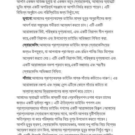
আপনি একজন অভিজ্ঞ ডুবুরি বা একজন নতুন স্নোরকেলার, আমাদের অ্যাডাল্ট
ডুবিং মাস্ক একটি অপরিহার্য সরঞ্জাম যা আপনি নির্ভর করতে পারেন। এটি
বিভিন্ন অনুষ্ঠান এবং পরিস্থিতির জন্য নিখুঁত,সহ:
ডুবানো:
আমাদের প্রাপ্তবয়স্ক ডাইভিং মাস্ক ডুবুর অনুরাগীদের জন্য
আদর্শ যারা সমুদ্রের গভীরতা অন্বেষণ করতে চান। এটি একটি
আরামদায়ক ফিট, পরিষ্কার দৃশ্যমানতা, এবং একটি নিরাপদ সীল প্রদান
করে,একটি নিরাপদ এবং উপভোগ্য ডাইভিং অভিজ্ঞতা নিশ্চিত করা.
স্নোরকেলিং:
আমাদের প্রাপ্তবয়স্ক ডাইভিং মাস্ক স্নোরকেলিংয়ের
জন্যও উপযুক্ত, যা আপনাকে প্রাণবন্ত এবং রঙিন পানির নিচে বিশ্বের
অন্বেষণ করতে দেয়। এটি একটি নিরাপদ ফিট, পরিষ্কার দৃশ্যমানতা এবং
একটি আরামদায়ক নকশা প্রদান করে,একটি মজাদার এবং স্মরণীয়
স্নোরকেলিং অভিজ্ঞতা নিশ্চিত.
সাঁতার:
আমাদের প্রাপ্তবয়স্ক ডাইভিং মাস্ক সাঁতার কাটতেও দারুণ। এর
আরামদায়ক নকশা এবং স্বচ্ছ লেন্স এটিকে কোলে সাঁতার কাটতে বা
অন্যান্য জলের ক্রিয়াকলাপের জন্য আদর্শ করে তোলে।
আমাদের অ্যাডাল্ট ডাইভিং মাস্কটি যারা প্রেসক্রিপশন চশমা পরেন তাদের
বাড়ি
জন্যও একটি দুর্দান্ত পছন্দ। এটি ঐতিহ্যগত ডাইভিং গগলস এবং
প্রাপ্তবয়স্কদের সাঁতার ডাইভিং গগলের একটি আরামদায়ক বিকল্প।আমাদের
প্রাপ্তবয়স্ক স্নোরকেল মাস্কের সাথে, আপনি আপনার দৃষ্টিশক্তিকে
পণ্য
ক্ষতিগ্রস্ত না করে পরিষ্কার পানির নিচে দৃশ্য উপভোগ করতে পারেন।
আপনি ডুবুর ভ্রমণ, স্নোরকেলিং অ্যাডভেঞ্চার, অথবা শুধু পানির নিচে বিশ্বের
ভিডিও
অন্বেষণ করতে চান কিনা, আমাদের প্রাপ্তবয়স্ক ডুবুর মাস্ক নিখুঁত পছন্দ।