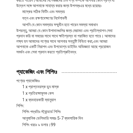
করতে পারেন।আমাদের বিশেষজ্ঞদের টিম পণ্য সম্পর্কে আপনার কোন প্রশ্ন বা
সাঁতারু পাতা
উদ্বেগ সঙ্গে আপনাকে সাহায্য করার জন্য উপলব্ধএর মধ্যে রয়েছেঃ
মাস্কের সঠিক ফিটিং এবং সমন্বয়
স্নোরকেল মাস্ক সেট
যত্ন এবং রক্ষণাবেক্ষণের নির্দেশাবলী
আপনি যে কোন সমস্যার সম্মুখীন হতে পারেন সমস্যা সমাধান
ডুবন্ত সাপ্লাই
উপরন্তু, আমরা যে কোন উপাদানগুলির জন্য মেরামত এবং প্রতিস্থাপন সেবা
প্রদান করি যা সময়ের সাথে সাথে ক্ষতিগ্রস্ত বা পরাজিত হতে পারে। আমাদের
লক্ষ্য হল আমাদের পণ্যের সাথে আপনার সন্তুষ্টি নিশ্চিত করা,এবং আমরা
আপনাকে একটি নিরাপদ এবং উপভোগ্য ডাইভিং অভিজ্ঞতা আছে প্রয়োজন
সমর্থন এবং সেবা প্রদান করতে প্রতিশ্রুতিবদ্ধ.
প্যাকেজিং এবং শিপিংঃ
পণ্যের প্যাকেজিংঃ
1 x প্রাপ্তবয়স্ক ডুব মাস্ক
1 x প্রতিরক্ষামূলক কেস
1 x ব্যবহারকারী ম্যানুয়াল
শিপিং:
শিপিং পদ্ধতিঃ স্ট্যান্ডার্ড শিপিং
আনুমানিক ডেলিভারি সময়ঃ 5-7 ব্যবসায়িক দিন
শিপিং খরচঃ ৯ ডলার।99