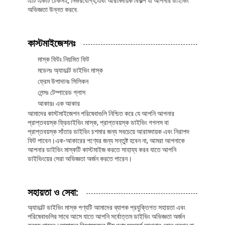
এটি একটি টেকসই, নির্ভরযোগ্য,এবং আরামদায়ক বিকল্প যা আপনার ডাইভিং
আমাদের সম্বন্ধে
অভিজ্ঞতা উন্নত করবে.
কারখানা পরিদর্শন
কাস্টমাইজেশনঃ
গুণমান নিয়ন্ত্রণ
মাস্ক ফিটঃ নিয়মিত ফিট
মডেলঃ অ্যাডাল্ট ডাইভিং মাস্ক
আমাদের সাথে যোগাযোগ
ফ্রেম উপাদানঃ সিলিকন
লেন্সঃ টেম্পারেড গ্লাস
খবর
আকারঃ এক আকার
আমাদের কাস্টমাইজেশন পরিষেবাগুলি নিশ্চিত করে যে আপনি আপনার
মামলা
প্রাপ্তবয়স্ক ফ্রিডাইভিং মাস্ক, প্রাপ্তবয়স্ক ডাইভিং গগলস বা
প্রাপ্তবয়স্ক সাঁতার ডাইভিং চশমার জন্য সবচেয়ে আরামদায়ক এবং নিরাপদ
ফিট পাবেন।এক-আকারের পণ্যের জন্য সন্তুষ্ট হবেন না, আমরা আপনাকে
আপনার ডাইভিং মাস্কটি কাস্টমাইজ করতে সাহায্য করব যাতে আপনি
ডাইভিংয়ের সেরা অভিজ্ঞতা অর্জন করতে পারেন।
প্রাপ্তবয়স্ক ডাইভিং মাস্ক
বাচ্চাদের ডাইভিং কিট
সহায়তা ও সেবা:
অ্যাডাল্ট ডাইভিং মাস্ক পণ্যটি আমাদের ব্যাপক প্রযুক্তিগত সহায়তা এবং
ডাইভিং স্নরকেল
পরিষেবাগুলির সাথে আসে যাতে আপনি সর্বোত্তম ডাইভিং অভিজ্ঞতা অর্জন