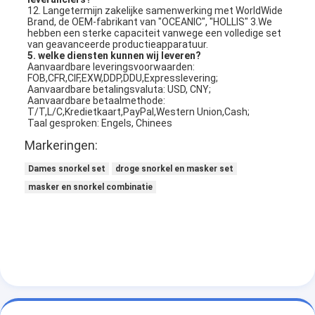
12. Langetermijn zakelijke samenwerking met WorldWide 
Brand, de OEM-fabrikant van "OCEANIC", "HOLLIS" 3.We 
hebben een sterke capaciteit vanwege een volledige set 
van geavanceerde productieapparatuur.
5. welke diensten kunnen wij leveren?
Aanvaardbare leveringsvoorwaarden: 
FOB,CFR,CIF,EXW,DDP,DDU,Expresslevering;
Aanvaardbare betalingsvaluta: USD, CNY;
Aanvaardbare betaalmethode: 
T/T,L/C,Kredietkaart,PayPal,Western Union,Cash;
Taal gesproken: Engels, Chinees
Markeringen:
Dames snorkel set
droge snorkel en masker set
masker en snorkel combinatie