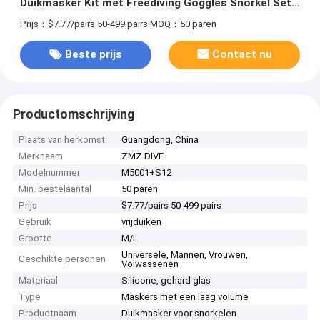
Duikmasker Kit met Freediving Goggles Snorkel Set
Snorkel Mask Set
Prijs：$7.77/pairs 50-499 pairs
MOQ：50 paren
Beste prijs
Contact nu
Productomschrijving
Plaats van herkomst
Guangdong, China
Merknaam
ZMZ DIVE
Modelnummer
M5001+S12
Min. bestelaantal
50 paren
Prijs
$7.77/pairs 50-499 pairs
Gebruik
vrijduiken
Grootte
M/L
Universele, Mannen, Vrouwen,
Geschikte personen
Volwassenen
Materiaal
Silicone, gehard glas
Type
Maskers met een laag volume
Productnaam
Duikmasker voor snorkelen