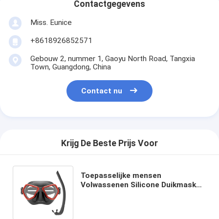
Contactgegevens
Miss. Eunice
+8618926852571
Gebouw 2, nummer 1, Gaoyu North Road, Tangxia
Town, Guangdong, China
Contact nu
Krijg De Beste Prijs Voor
Toepasselijke mensen
Volwassenen Silicone Duikmasker
Kit met Freediving Goggles
Snorkel Set Snorkel Mask Set