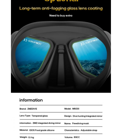
Over ons
Fabriekstocht
Kwaliteitscontrole
Neem contact met ons op
Nieuws
Gevallen
Adult duikmasker
Kinderen duikpak
Duiksnorkel