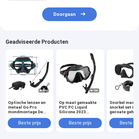
Doorgaan
Geadviseerde Producten
Optische lenzen en
Op maat gemaakte
Snorkel maske
metaal Go Pro
PVC PC Liquid
snorkel set met
mondmontage De
Silicone 2023
gecoate gehar
perfecte combinatie
Duikmasker Snorkel
enkel lens in wi
voor gratis
Set voor
snorkel masker
Beste prijs
Beste prijs
Beste pri
duikmasker Snorkel
volwassenen Snorkel
masker set
Mask Set