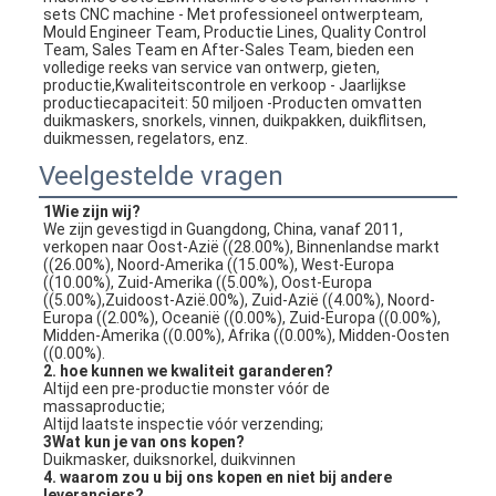
sets CNC machine - Met professioneel ontwerpteam, 
Mould Engineer Team, Productie Lines, Quality Control 
Team, Sales Team en After-Sales Team, bieden een 
volledige reeks van service van ontwerp, gieten, 
productie,Kwaliteitscontrole en verkoop - Jaarlijkse 
productiecapaciteit: 50 miljoen -Producten omvatten 
duikmaskers, snorkels, vinnen, duikpakken, duikflitsen, 
duikmessen, regelators, enz.
Veelgestelde vragen
1Wie zijn wij?
We zijn gevestigd in Guangdong, China, vanaf 2011, 
verkopen naar Oost-Azië ((28.00%), Binnenlandse markt 
((26.00%), Noord-Amerika ((15.00%), West-Europa 
((10.00%), Zuid-Amerika ((5.00%), Oost-Europa 
((5.00%),Zuidoost-Azië.00%), Zuid-Azië ((4.00%), Noord-
Europa ((2.00%), Oceanië ((0.00%), Zuid-Europa ((0.00%), 
Midden-Amerika ((0.00%), Afrika ((0.00%), Midden-Oosten 
((0.00%).
2. hoe kunnen we kwaliteit garanderen?
Altijd een pre-productie monster vóór de 
massaproductie;
Altijd laatste inspectie vóór verzending;
3Wat kun je van ons kopen?
Duikmasker, duiksnorkel, duikvinnen
4. waarom zou u bij ons kopen en niet bij andere 
leveranciers?