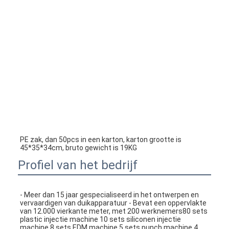
PE zak, dan 50pcs in een karton, karton grootte is 
45*35*34cm, bruto gewicht is 19KG
Profiel van het bedrijf
- Meer dan 15 jaar gespecialiseerd in het ontwerpen en 
vervaardigen van duikapparatuur - Bevat een oppervlakte 
van 12.000 vierkante meter, met 200 werknemers80 sets 
plastic injectie machine 10 sets siliconen injectie 
machine 8 sets EDM machine 5 sets punch machine 4 