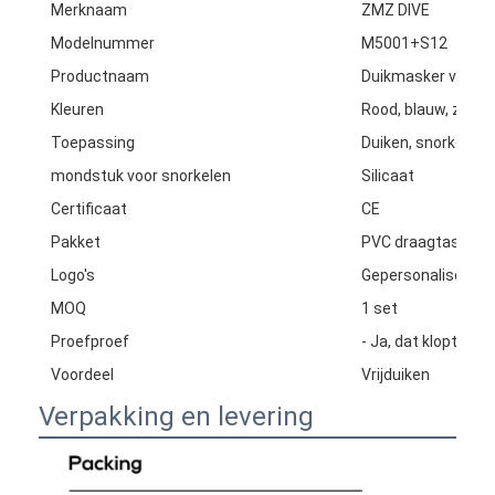
Merknaam
ZMZ DIVE
Modelnummer
M5001+S12
Productnaam
Duikmasker voor s
Kleuren
Rood, blauw, zwart,
Toepassing
Duiken, snorkelen 
mondstuk voor snorkelen
Silicaat
Certificaat
CE
Pakket
PVC draagtas
Logo's
Gepersonaliseerde
MOQ
1 set
Proefproef
- Ja, dat klopt.
Voordeel
Vrijduiken
Verpakking en levering