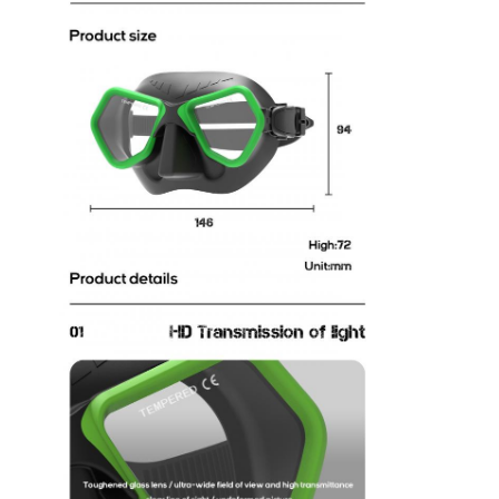
Zwemvinnen
Snorkelmasker set
Accessoires voor duiken