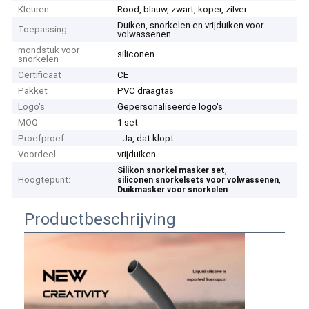
Kleuren
Rood, blauw, zwart, koper, zilver
Duiken, snorkelen en vrijduiken voor
Toepassing
volwassenen
mondstuk voor
siliconen
snorkelen
Certificaat
CE
Pakket
PVC draagtas
Logo's
Gepersonaliseerde logo's
MOQ
1 set
Proefproef
- Ja, dat klopt.
Voordeel
vrijduiken
,
Silikon snorkel masker set
Hoogtepunt:
,
siliconen snorkelsets voor volwassenen
Duikmasker voor snorkelen
Productbeschrijving