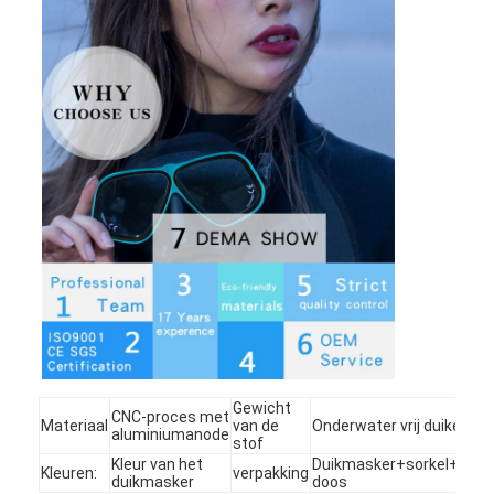
Gewicht
CNC-proces met
Materiaal
van de
Onderwater vrij duiken
aluminiumanode
stof
Kleur van het
Duikmasker+sorkel+Eva
Kleuren:
verpakking
duikmasker
doos