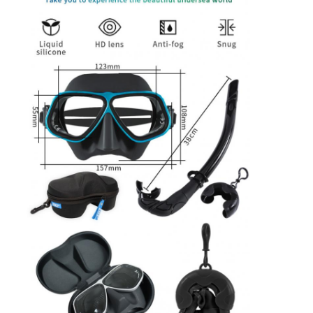
Over ons
Fabriekstocht
Kwaliteitscontrole
Neem contact met ons op
Nieuws
Gevallen
Adult duikmasker
Kinderen duikpak
Duiksnorkel