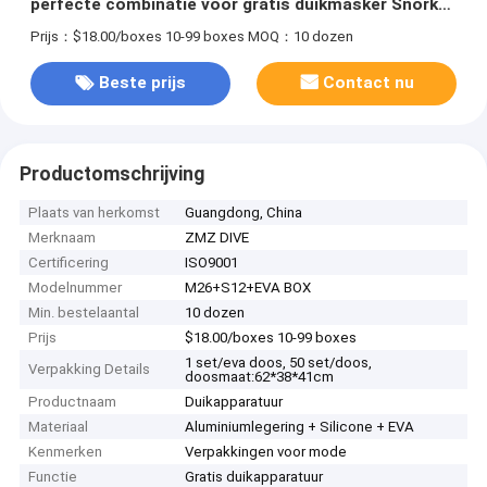
perfecte combinatie voor gratis duikmasker Snorkel
masker set
Prijs：$18.00/boxes 10-99 boxes
MOQ：10 dozen
Beste prijs
Contact nu
Productomschrijving
Plaats van herkomst
Guangdong, China
Merknaam
ZMZ DIVE
Certificering
ISO9001
Modelnummer
M26+S12+EVA BOX
Min. bestelaantal
10 dozen
Prijs
$18.00/boxes 10-99 boxes
1 set/eva doos, 50 set/doos,
Verpakking Details
doosmaat:62*38*41cm
Productnaam
Duikapparatuur
Materiaal
Aluminiumlegering + Silicone + EVA
Kenmerken
Verpakkingen voor mode
Functie
Gratis duikapparatuur