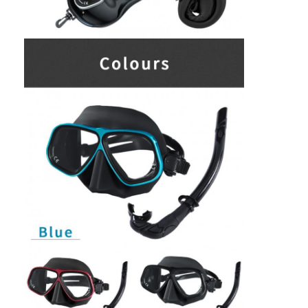
Zwemvinnen
Snorkelmasker set
Accessoires voor duiken