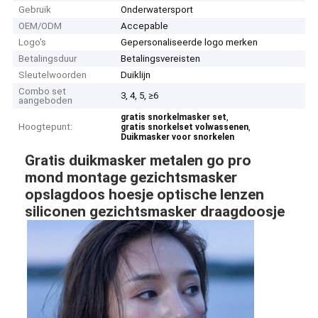
Gebruik
Onderwatersport
OEM/ODM
Accepable
Logo's
Gepersonaliseerde logo merken
Betalingsduur
Betalingsvereisten
Sleutelwoorden
Duiklijn
Combo set
3, 4, 5, ≥6
aangeboden
,
gratis snorkelmasker set
Hoogtepunt:
,
gratis snorkelset volwassenen
Duikmasker voor snorkelen
Gratis duikmasker metalen go pro
mond montage gezichtsmasker
opslagdoos hoesje optische lenzen
siliconen gezichtsmasker draagdoosje