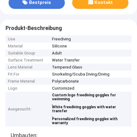
Bestpreis
Kontakt
Produkt-Beschreibung
Use
Freediving
Material
Silicone
Suitable Group
Adult
Surface Treatment
Water Transfer
Lens Material
Tempered Glass
Fit For
Snorkeling/Scuba Diving/Diving
Frame Material
Polycarbonate
Logo
Customized
Custom logo freediving goggles for
swimming
,
White freediving goggles with water
Ausgesucht:
transfer
,
Personalized freediving goggles with
warranty
Umbauten: