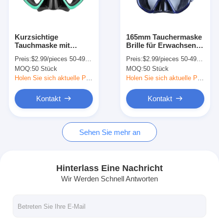
Über uns
Werksbesichtigung
Kurzsichtige
165mm Tauchermaske
Tauchmaske mit
Brille für Erwachsene
Qualitätskontrolle
Einzelobjektiv
Schwarz Silikon PC
Preis:
$2.99/pieces 50-499 pieces
Preis:
$2.99/pieces 50-499 pieces
Rahmen
MOQ:
50 Stück
MOQ:
50 Stück
Kontakt mit uns
Holen Sie sich aktuelle Preis
Holen Sie sich aktuelle Preis
Neuigkeiten
Kontakt
Kontakt
Rechtssachen
Sehen Sie mehr an
Tauchmaske für Erwachsene
Hinterlass Eine Nachricht
Wir Werden Schnell Antworten
Kindertauchgerät
Tauchschnorchel