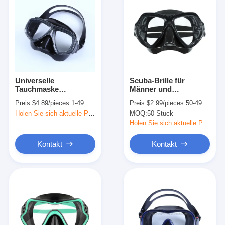
Universelle
Scuba-Brille für
Tauchmaske
Männer und
Unterwasserschnorchelset
Tauchmaske für
Preis:
$4.89/pieces 1-49 pieces
Preis:
$2.99/pieces 50-499 pieces
Sichtkorrektur
Schnorchler
Holen Sie sich aktuelle Preis
MOQ:
50 Stück
Holen Sie sich aktuelle Preis
Kontakt
Kontakt
Zu Hause
Produkte
Videos