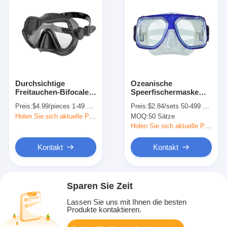
Durchsichtige
Ozeanische
Freitauchen-Bifocale
Speerfischermaske
Tauchmaske für
und Schnorchel
Preis:
$4.99/pieces 1-49 pieces
Preis:
$2.84/sets 50-499 sets
Erwachsene
Unterwassersport
Holen Sie sich aktuelle Preis
MOQ:
50 Sätze
ODM
Holen Sie sich aktuelle Preis
Kontakt
Kontakt
Sparen Sie Zeit
Lassen Sie uns mit Ihnen die besten
Produkte kontaktieren.