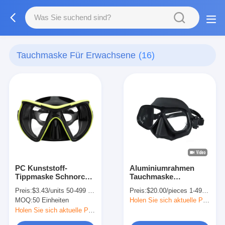
Tauchmaske Für Erwachsene
(16)
PC Kunststoff-
Aluminiumrahmen
Tippmaske Schnorchel
Tauchmaske
für Wassersport
Tauchbrille Weiche
Preis:
$3.43/units 50-499 units
Preis:
$20.00/pieces 1-49 pieces
Nase zum freien
MOQ:
50 Einheiten
Holen Sie sich aktuelle Preis
Tauchen
Holen Sie sich aktuelle Preis