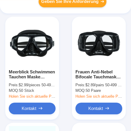
Geben Sie Ihre Anforderung
Meerblick Schwimmen
Frauen Anti-Nebel
Tauchen Maske
Bifocale Tauchmaske
Schnorcheln für Brille
Tauchen Scuba HD
Preis:
$2.99/pieces 50-499 pieces
Preis:
$2.89/pairs 50-499 pairs
Nebelbekämpfung
Temperglaslinsen
MOQ:
50 Stück
MOQ:
50 Paare
Holen Sie sich aktuelle Preis
Holen Sie sich aktuelle Preis
Kontakt
Kontakt