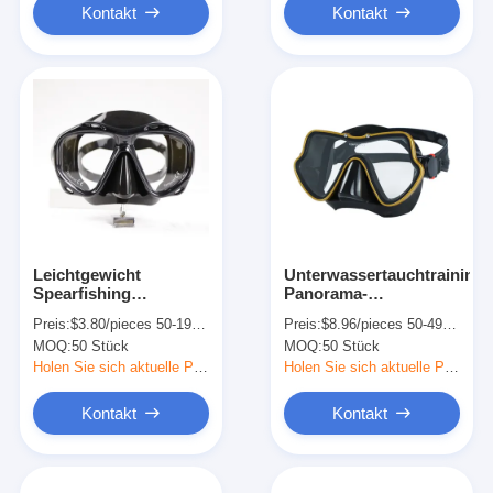
Kontakt
Kontakt
Leichtgewicht
Unterwassertauchtraining
Spearfishing
Panorama-
Tauchmaske Brille
Schnorchelmaske
Preis:
$3.80/pieces 50-199 pieces
Preis:
$8.96/pieces 50-499 pieces
Schwarz Silikon
Brille Wasserdicht
MOQ:
50 Stück
MOQ:
50 Stück
Holen Sie sich aktuelle Preis
Holen Sie sich aktuelle Preis
Kontakt
Kontakt