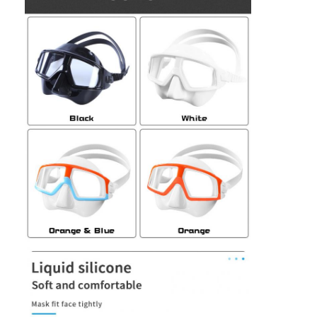
Σχετικά με εμάς
Επισκεψή εργοστασίου
Έλεγχος ποιότητας
Επικοινωνήστε μαζί μας
Ειδήσεις
Υποθέσεις
Μάσκα κατάδυσης για ενήλικες
Παιδικό κιτ κατάδυσης
Σνόρκελ κατάδυσης