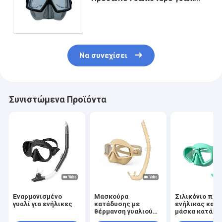
Γυαλιστερό μάσκα Αντίσταση
UV
Να συνεχίσει
Συνιστώμενα Προϊόντα
Εναρμονισμένο
Μασκούρα
Σιλικόνιο πλα
γυαλί για ενήλικες
κατάδυσης με
ενήλικας κατ
θέρμανση γυαλιού
μάσκα κατάλλ
για ενήλικες με
για ενήλικες