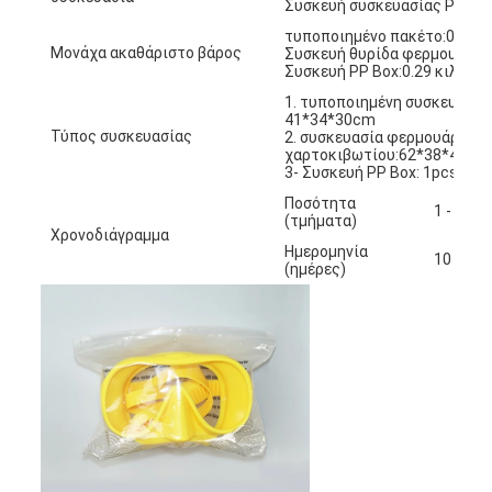
Συσκευή συσκευασίας PP: 1
τυποποιημένο πακέτο:0.18 κ
Μονάχα ακαθάριστο βάρος
Συσκευή θυρίδα φερμουάρ:0.
Συσκευή PP Box:0.29 κιλά
1. τυποποιημένη συσκευασία:
41*34*30cm
Τύπος συσκευασίας
2. συσκευασία φερμουάρ: 1P
χαρτοκιβωτίου:62*38*41cm
3- Συσκευή PP Box: 1pcs/PP 
Ποσότητα
1 - 100
(τμήματα)
Χρονοδιάγραμμα
Ημερομηνία
10
(ημέρες)