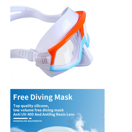
Πλυκάκια
Σετ μάσκας για καταδύσεις
Συσκευές κατάδυσης