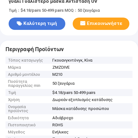
γυαλί Γυαλιστερό μάσκα Αντίσταση UV
Τιμή：$4.18/pairs 50-499 pairs
MOQ：50 ζευγάρια
Καλύτερη τιμή
Επικοινωνήστε
Περιγραφή Προϊόντων
Τόπος καταγωγής
Γκουανγκντόνγκ, Κίνα
Μάρκα
ZMZDIVE
Αριθμό μοντέλου
M210
Ποσότητα
50 ζευγάρια
παραγγελίας min
Τιμή
$4.18/pairs 50-499 pairs
Χρήση
Δωρεάν εξοπλισμός κατάδυσης
Ονομασία
Μάσκα κατάδυσης προσώπου
προϊόντος
Ειδικότητα
Αδιάβροχο
Πιστοποιητικό
ROHS
Μέγεθος
Ενήλικες