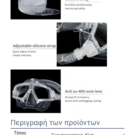
Περιγραφή των προϊόντων
Τόπος
Γκουανγκντόνγκ, Κίνα
Δανει