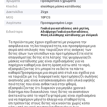
Χρώματα
Προαιρετικά 5 χρώματα
Κλειδιά
ελεύθερη μάσκα κατάδυσης
Δακτυλίδια
Ζύχα
MOQ
10PCS
Λογότυπο
Προσαρμοσμένο Logo
,
Γυαλιά για καταδύσεις από ρητίνη
Ειδικότερα:
,
Αδιάβροχα Γυαλιά για Καταδύσεις
Φύση ελεύθερης κατάδυσης με σνόρκελ
Τα προϊόντα μας έχουν σχεδιαστεί με γνώμονα την
ασφάλεια και τη λειτουργικότητα, και προσφέρουμε μια
σειρά από επιλογές που ταιριάζουν στις ανάγκες των
δύτες όλων των επιπέδων και προτιμήσεων.Είτε είστε
επαγγελματίας δύτης είτε λάτρης της ψυχαγωγίαςΟι
μάσκες κατάδυσης μας είναι σχεδιασμένες για να
παρέχουν καθαρή και άνετη όραση κάτω από το νερό,
εξασφαλίζοντας ότι μπορείτε να δείτε τα πάντα
καθαρά.Προσφέρουμε μια σειρά από στυλ και σχέδια για
να ταιριάζει με τις διαφορετικές προτιμήσειςΟι σωλήνες
αναπνοής μας είναι κατασκευασμένοι από υλικά υψηλής
ποιότητας που είναι ανθεκτικά στην φθορά,
εξασφαλίζοντας ότι διαρκούν για μεγάλο χρονικό
διάστημα.που διευκολύνει τους δύτες να αναπνέουν
άνετα κάτω από το νερόΤα φτερά μας είναι σχεδιασμένα
για να παρέχουν μέγιστο έλεγχο και σταθερότητα,
επιτρέποντας στους δύτες να κινούνται χωρίς κόπο
κάτω από το νερό.συμπεριλαμβανομένων των