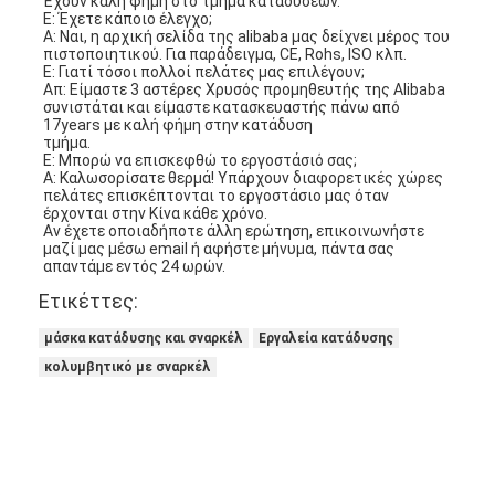
Έχουν καλή φήμη στο τμήμα καταδύσεων.
Ε: Έχετε κάποιο έλεγχο;
Α: Ναι, η αρχική σελίδα της alibaba μας δείχνει μέρος του 
πιστοποιητικού. Για παράδειγμα, CE, Rohs, ISO κλπ.
Ε: Γιατί τόσοι πολλοί πελάτες μας επιλέγουν;
Απ: Είμαστε 3 αστέρες Χρυσός προμηθευτής της Alibaba 
συνιστάται και είμαστε κατασκευαστής πάνω από 
17years με καλή φήμη στην κατάδυση
τμήμα.
Ε: Μπορώ να επισκεφθώ το εργοστάσιό σας;
Α: Καλωσορίσατε θερμά! Υπάρχουν διαφορετικές χώρες 
πελάτες επισκέπτονται το εργοστάσιο μας όταν 
έρχονται στην Κίνα κάθε χρόνο.
Αν έχετε οποιαδήποτε άλλη ερώτηση, επικοινωνήστε 
μαζί μας μέσω email ή αφήστε μήνυμα, πάντα σας 
απαντάμε εντός 24 ωρών.
Ετικέττες:
μάσκα κατάδυσης και σναρκέλ
Εργαλεία κατάδυσης
κολυμβητικό με σναρκέλ