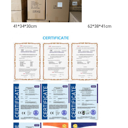
41*34*30cm
62*38*41cm