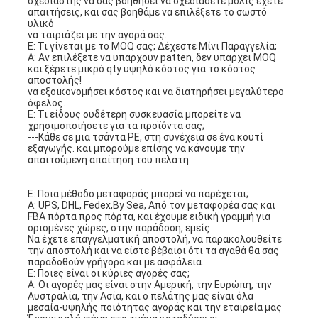
σχεδιαστής να σας βοηθήσει να σχεδιάσετε μόλις έχετε 
απαιτήσεις, και σας βοηθάμε να επιλέξετε το σωστό 
υλικό
να ταιριάζει με την αγορά σας.
Ε: Τι γίνεται με το MOQ σας; Δέχεστε Μίνι Παραγγελία;
Α: Αν επιλέξετε να υπάρχουν patten, δεν υπάρχει MOQ 
και ξέρετε μικρό qty υψηλό κόστος για το κόστος 
αποστολής!
να εξοικονομήσει κόστος και να διατηρήσει μεγαλύτερο 
όφελος.
Ε: Τι είδους ουδέτερη συσκευασία μπορείτε να 
χρησιμοποιήσετε για τα προϊόντα σας;
---Κάθε σε μια τσάντα PE, στη συνέχεια σε ένα κουτί 
εξαγωγής. και μπορούμε επίσης να κάνουμε την 
απαιτούμενη απαίτηση του πελάτη.
Ε: Ποια μέθοδο μεταφοράς μπορεί να παρέχεται;
Α: UPS, DHL, Fedex,By Sea, Από τον μεταφορέα σας και 
FBA πόρτα προς πόρτα, και έχουμε ειδική γραμμή για 
ορισμένες χώρες, στην παράδοση, εμείς
Να έχετε επαγγελματική αποστολή, να παρακολουθείτε 
την αποστολή και να είστε βέβαιοι ότι τα αγαθά θα σας 
παραδοθούν γρήγορα και με ασφάλεια.
Ε: Ποιες είναι οι κύριες αγορές σας;
Α: Οι αγορές μας είναι στην Αμερική, την Ευρώπη, την 
Αυστραλία, την Ασία, και ο πελάτης μας είναι όλα 
μεσαία-υψηλής ποιότητας αγοράς και την εταιρεία μας