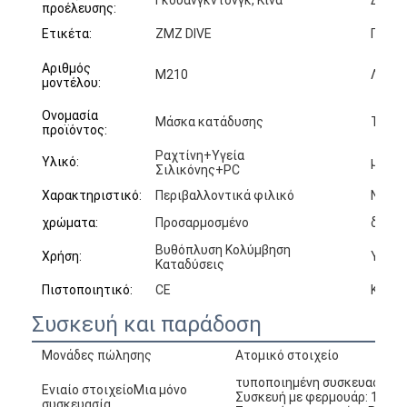
προέλευσης:
Ετικέτα:
ZMZ DIVE
Πλεον
Αριθμός
M210
Λογότ
μοντέλου:
Ονομασία
Μάσκα κατάδυσης
Τροφο
προϊόντος:
Ραχτίνη+Υγεία
Υλικό:
μέγεθ
Σιλικόνης+PC
Χαρακτηριστικό:
Περιβαλλοντικά φιλικό
Ν.Γ:
χρώματα:
Προσαρμοσμένο
δείγμ
Βυθόπλυση Κολύμβηση
Χρήση:
Υλικό
Καταδύσεις
Πιστοποιητικό:
CE
Κατάλ
Συσκευή και παράδοση
Μονάδες πώλησης
Ατομικό στοιχείο
τυποποιημένη συσκευασία:2
Ενιαίο στοιχείοΜια μόνο
Συσκευή με φερμουάρ: 18*1
συσκευασία