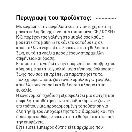
Περιγραφή του προϊόντος:
Με έμφαση στην ασφάλεια και την αντοχή, αυτή η
μάσκα κολύμβησης είναι πιστοποιημένη CE / ROSH /
ISO, παρέχοντας γαλήνη στο μυαλό σας καθώς
βουτάτε στα βάθη.Είτε κάνετε καταδύσεις σε
κρυστάλλινα νερά είτε εξερευνείτε τη θαλάσσια
ζωή, αυτά τα γυαλιά προσφέρουν απαράμιλλη
σαφήνεια και όραση.
Ετοιμαστείτε να δείτε την ομορφιά του υποβρυχίου
κόσμου με αυτά τα γυαλιά παρατήρησης θαλάσσιας
ζωής.που σας επιτρέπει να παρατηρήσετε τα
πολύχρωμα ψάρια, ζωντανά κοραλλιογενή ύφαλα,
και άλλα συναρπαστικά θαλάσσια πλάσματα με
ευκολία.
Η εργονομική σχεδίαση εξασφαλίζει μια σφιχτή και
ασφαλή τοποθέτηση, ενώ οι ρυθμιζόμενες ζώνες
επιτρέπουν μια προσαρμοσμένη τοποθέτηση για
όλη την ημέρα.Αποχαιρετήστε τις διαρροές και την
δυσφορία καθώς εξερευνάτε τα θαύματα κάτω από
την επιφάνεια..
Είτε είστε έμπειρος δύτης είτε αρχάριος που