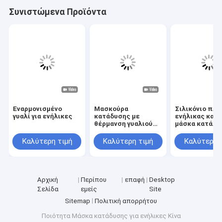
Συνιστώμενα Προϊόντα
Εναρμονισμένο
Μασκούρα
Σιλικόνιο πλα
γυαλί για ενήλικες
κατάδυσης με
ενήλικας κατ
θέρμανση γυαλιού
μάσκα κατάλλ
για ενήλικες με
για ενήλικες
αντιατρητικό
Επικρατευτικ
Καλύτερη τιμή
Καλύτερη τιμή
Καλύτερη 
σιλικόνιο πλαίσιο
γυαλί φακό
Αρχική
Περίπου
επαφή
Desktop
Σελίδα
εμείς
Site
Sitemap
Πολιτική απορρήτου
Ποιότητα
Μάσκα κατάδυσης για ενήλικες
Κίνα