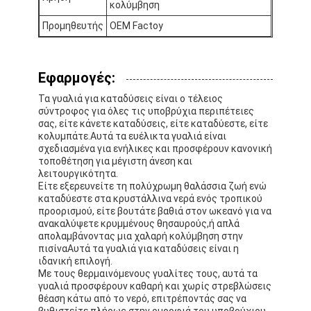
κολύμβηση
Σχετικά με εμάς
Προμηθευτής
OEM Factoy
Επισκεψή εργοστασίου
Έλεγχος ποιότητας
Εφαρμογές:
Τα γυαλιά για καταδύσεις είναι ο τέλειος
Επικοινωνήστε μαζί μας
σύντροφος για όλες τις υποβρύχια περιπέτειες
σας, είτε κάνετε καταδύσεις, είτε καταδύεστε, είτε
Ειδήσεις
κολυμπάτε.Αυτά τα ευέλικτα γυαλιά είναι
σχεδιασμένα για ενήλικες και προσφέρουν κανονική
τοποθέτηση για μέγιστη άνεση και
Υποθέσεις
λειτουργικότητα.
Είτε εξερευνείτε τη πολύχρωμη θαλάσσια ζωή ενώ
καταδύεστε στα κρυστάλλινα νερά ενός τροπικού
προορισμού, είτε βουτάτε βαθιά στον ωκεανό για να
ανακαλύψετε κρυμμένους θησαυρούς,ή απλά
Μάσκα κατάδυσης για ενήλικες
απολαμβάνοντας μια χαλαρή κολύμβηση στην
πισίναΑυτά τα γυαλιά για καταδύσεις είναι η
Παιδικό κιτ κατάδυσης
ιδανική επιλογή.
Με τους θερμαινόμενους γυαλίτες τους, αυτά τα
γυαλιά προσφέρουν καθαρή και χωρίς στρεβλώσεις
Σνόρκελ κατάδυσης
θέαση κάτω από το νερό, επιτρέποντάς σας να
βυθιστείτε πλήρως στην ομορφιά του υποβρύχιου