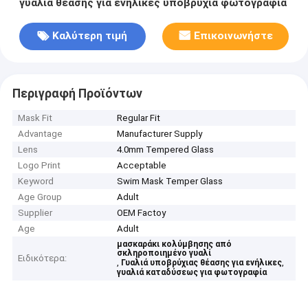
γυαλιά θέασης για ενήλικες υποβρύχια φωτογραφία
Καλύτερη τιμή
Επικοινωνήστε
Περιγραφή Προϊόντων
Mask Fit
Regular Fit
Advantage
Manufacturer Supply
Lens
4.0mm Tempered Glass
Logo Print
Acceptable
Keyword
Swim Mask Temper Glass
Age Group
Adult
Supplier
OEM Factoy
Age
Adult
μασκαράκι κολύμβησης από
σκληροποιημένο γυαλί
Ειδικότερα:
,
,
Γυαλιά υποβρύχιας θέασης για ενήλικες
γυαλιά καταδύσεως για φωτογραφία