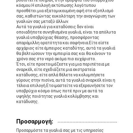
Πλυκάκια
κόσμου.Η επιλογή εκτύπωσης λογότυπου
προσθέτει μια εξατομικευμένη αφή στο εξοπλισμό
σας, καθιστώντας ευκολότερη την αναγνώριση των
Σετ μάσκας για καταδύσεις
γυαλιών σας μεταξύ άλλων.
Αυτά τα γυαλιά για καταδύσεις δεν είναι
Συσκευές κατάδυσης
οποιαδήποτε συνηθισμένα γυαλιά, είναι τα απόλυτα
γυαλιά υποβρύχιας θέασης, προσφέροντας
απαράμιλλη ορατότητα και σαφήνεια.Είτε είστε
αρχάριος είτε έμπειρος καταδύτης, αυτά τα γυαλιά
θα βελτιώσουν την εμπειρία σας και θα κάνουν το
χρόνο σας στο νερό ακόμα πιο ευχάριστο.
Έτσι, είτε προετοιμάζεστε για μια περιπέτεια με
σναρκέλ, είτε σχεδιάζετε μια εκστρατεία
κατάδυσης, είτε απλά θέλετε να κολυμπήσετε
γύρους στην πισίνα, αυτά τα γυαλιά σναρκέλ είναι η
τέλεια επιλογή.Ετοιμαστείτε να εξερευνήσετε τον
υποβρύχιο κόσμο όπως ποτέ πριν με αυτά τα
υψηλής ποιότητας γυαλιά κολύμβησης και
κατάδυσης.
Προσαρμογή:
Προσαρμόστε τα γυαλιά σας με τις υπηρεσίες