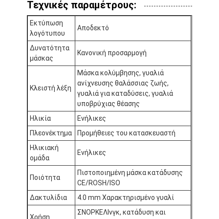
Τεχνικές παραμέτρους:
Εκτύπωση
Αποδεκτό
λογότυπου
Δυνατότητα
Κανονική προσαρμογή
μάσκας
Μάσκα κολύμβησης, γυαλιά
ανίχνευσης θαλάσσιας ζωής,
Κλειστή λέξη
γυαλιά για καταδύσεις, γυαλιά
υποβρύχιας θέασης
Ηλικία
Ενήλικες
Πλεονέκτημα
Προμήθειες του κατασκευαστή
Ηλικιακή
Ενήλικες
ομάδα
Σπίτι
Πιστοποιημένη μάσκα κατάδυσης
Ποιότητα
CE/ROSH/ISO
Προϊόντα
Δακτυλίδια
4.0 mm Χαρακτηρισμένο γυαλί
Βίντεο
ΣΝΟΡΚΕΛΙνγκ, κατάδυση και
Χρήση