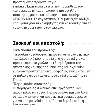
προσαρμογής προϊόντων για
ενήλικες.Εκμεταλλευτείτε την προμήθεια του
κατασκευαστή και απολαύστε μια υψηλής
ποιότητας μάσκα κατάδυσης με πιστοποίηση
CE/ROSH/ISOΤο εργοστάσιο OEM μας εξασφαλίζει
κορυφαία γυαλιά κολύμβησης και κατάδυσης για τα
γυαλιά περιπέτειας στον ωκεανό.
Συσκευή και αποστολή:
Συσκευασία του προϊόντος:
Τα γυαλιά καταδύσεως έρχονται σε ένα ανθεκτικό
και ελκυστικό κουτί που έχει σχεδιαστεί για να
προστατεύει τα γυαλιά κατά τη διάρκεια της
αποστολής και της αποθήκευσης.Κάθε ζευγάρι
γυαλιών προστασίας είναι ασφαλώς ενσωματωμένο
σε μαλακό αφρό για να αποφευχθεί οποιαδήποτε
ζημιά.
Πληροφορίες αποστολής:
Οι παραγγελίες συνήθως επεξεργάζονται και
αποστέλλονται εντός 1-2 εργάσιμων ημερών.Όλες
οι παραγγελίες είναι προσεκτικά συσκευασμένες
για να αποφευχθεί οποιαδήποτε ζημιά κατά τη
διαμετακόμιση.