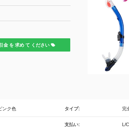
引金 を 求め て ください
タイプ:
,ピンク色
完
支払い:
L