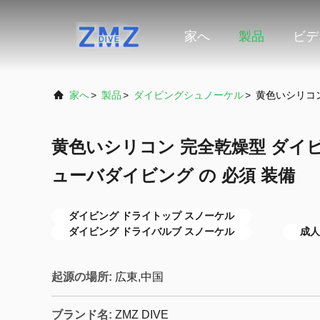
家へ
製品
ビデ
家へ
>
製品
>
ダイビングシュノーケル
>
黄色いシリコン
黄色いシリコン 完全乾燥型 ダイ
ューバダイビング の 必須 装備
ダイビング ドライトップ スノーケル
ダイビング ドライバルブ スノーケル
成人
起源の場所:
広東,中国
ブランド名:
ZMZ DIVE