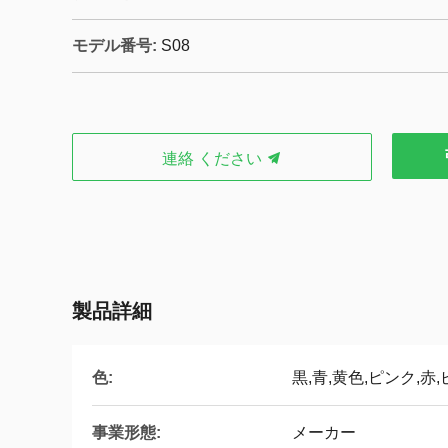
モデル番号:
S08
連絡 ください
製品詳細
色:
黒,青,黄色,ピンク,赤
事業形態:
メーカー