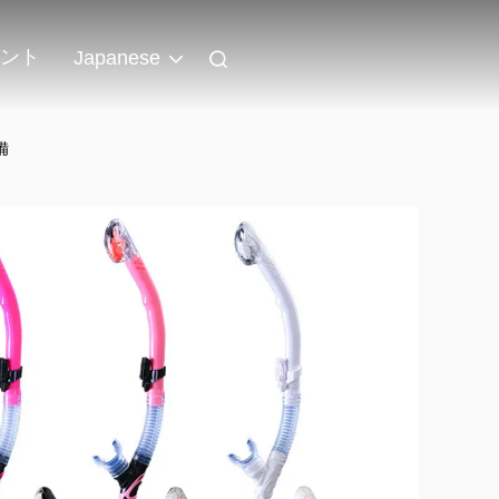
ント
Japanese
備