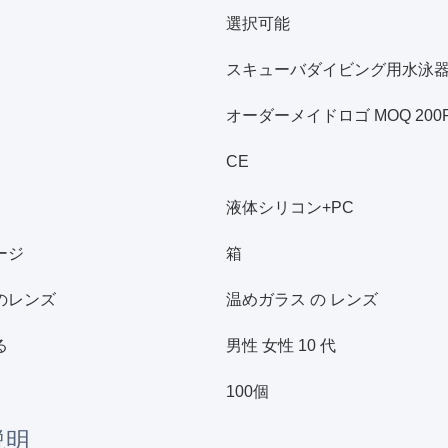
選択可能
スキューバダイビング用水泳
オーダーメイドロゴ MOQ 20
CE
液体シリコン+PC
ージ
箱
のレンズ
温めガラス の レンズ
る
男性 女性 10 代
100個
説明