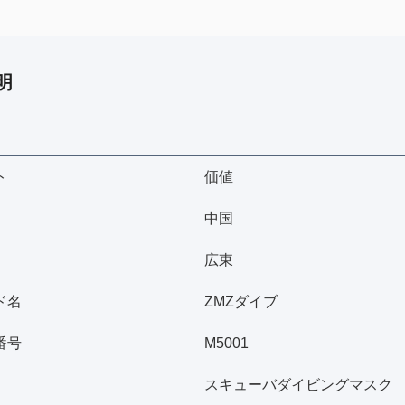
明
ト
価値
中国
広東
ド名
ZMZダイブ
番号
M5001
スキューバダイビングマスク