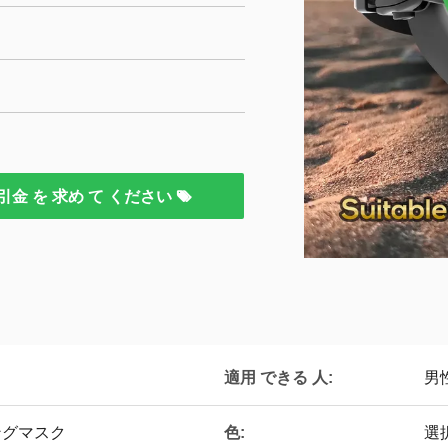
引金 を 求め て ください
適用 できる 人:
男
色:
ングマスク
選