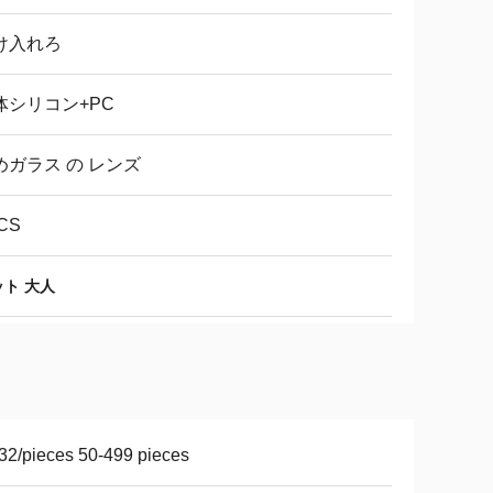
け入れろ
体シリコン+PC
めガラス の レンズ
CS
ト 大人
32/pieces 50-499 pieces