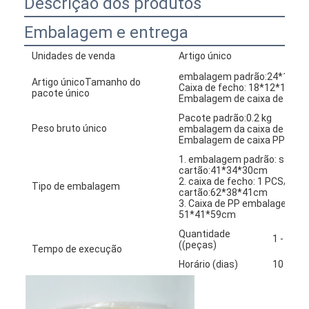
Descrição dos produtos
Embalagem e entrega
Unidades de venda
Artigo único
embalagem padrão:24*17,5 
Artigo únicoTamanho do
Caixa de fecho: 18*12*10cm
pacote único
Embalagem de caixa de PP:
Pacote padrão:0.2 kg
Peso bruto único
embalagem da caixa de fecho
Embalagem de caixa PP:00,3 
1. embalagem padrão: saco 
cartão:41*34*30cm
2. caixa de fecho: 1 PCS/EV
Tipo de embalagem
cartão:62*38*41cm
3. Caixa de PP embalagem: 1
51*41*59cm
Quantidade
1 - 100
((peças)
Tempo de execução
Horário (dias)
10