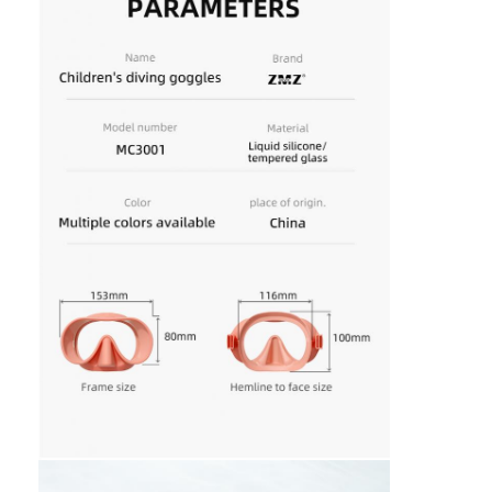
Sobre nós
Visita à fábrica
Controle de qualidade
Contacte-nos
Notícias
Casos
Máscara de mergulho para adultos
Kit de mergulho para crianças
Esnórquel de mergulho