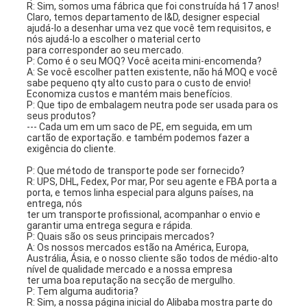
R: Sim, somos uma fábrica que foi construída há 17 anos!
Claro, temos departamento de I&D, designer especial 
ajudá-lo a desenhar uma vez que você tem requisitos, e 
nós ajudá-lo a escolher o material certo
para corresponder ao seu mercado.
P: Como é o seu MOQ? Você aceita mini-encomenda?
A: Se você escolher patten existente, não há MOQ e você 
sabe pequeno qty alto custo para o custo de envio!
Economiza custos e mantém mais benefícios.
P: Que tipo de embalagem neutra pode ser usada para os 
seus produtos?
--- Cada um em um saco de PE, em seguida, em um 
cartão de exportação. e também podemos fazer a 
exigência do cliente.
P: Que método de transporte pode ser fornecido?
R: UPS, DHL, Fedex, Por mar, Por seu agente e FBA porta a 
porta, e temos linha especial para alguns países, na 
entrega, nós
ter um transporte profissional, acompanhar o envio e 
garantir uma entrega segura e rápida.
P: Quais são os seus principais mercados?
A: Os nossos mercados estão na América, Europa, 
Austrália, Ásia, e o nosso cliente são todos de médio-alto 
nível de qualidade mercado e a nossa empresa
ter uma boa reputação na secção de mergulho.
P: Tem alguma auditoria?
R: Sim, a nossa página inicial do Alibaba mostra parte do 