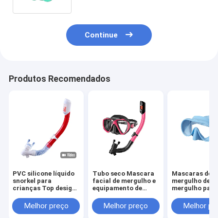
Continue
Produtos Recomendados
PVC silicone líquido
Tubo seco Mascara
Mascaras de
snorkel para
facial de mergulho e
mergulho de
crianças Top design
equipamento de
mergulho para
seco Equipamento de
snorkel Preto Branco
crianças
mergulho de
impermeáveis
Melhor preço
Melhor preço
Melhor pr
negócios