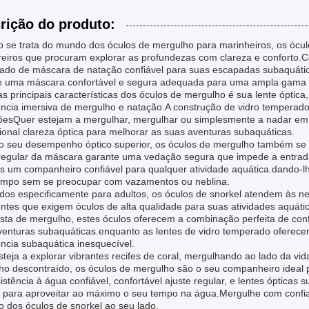
rição do produto:
 se trata do mundo dos óculos de mergulho para marinheiros, os ócul
reiros que procuram explorar as profundezas com clareza e conforto.
ado de máscara de natação confiável para suas escapadas subaquátic
e uma máscara confortável e segura adequada para uma ampla gama 
 principais características dos óculos de mergulho é sua lente óptica
ncia imersiva de mergulho e natação.A construção de vidro temperado 
õesQuer estejam a mergulhar, mergulhar ou simplesmente a nadar em v
onal clareza óptica para melhorar as suas aventuras subaquáticas.
o seu desempenho óptico superior, os óculos de mergulho também se
 regular da máscara garante uma vedação segura que impede a entrad
os um companheiro confiável para qualquer atividade aquática.dando-l
empo sem se preocupar com vazamentos ou neblina.
ados especificamente para adultos, os óculos de snorkel atendem às 
entes que exigem óculos de alta qualidade para suas atividades aquát
asta de mergulho, estes óculos oferecem a combinação perfeita de con
venturas subaquáticas.enquanto as lentes de vidro temperado oferec
ncia subaquática inesquecível.
teja a explorar vibrantes recifes de coral, mergulhando ao lado da v
ho descontraído, os óculos de mergulho são o seu companheiro ideal 
istência à água confiável, confortável ajuste regular, e lentes ópticas
a para aproveitar ao máximo o seu tempo na água.Mergulhe com confia
o dos óculos de snorkel ao seu lado.