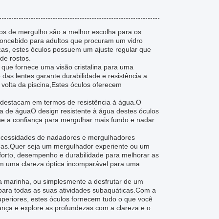
os de mergulho são a melhor escolha para os
Concebido para adultos que procuram um vidro
as, estes óculos possuem um ajuste regular que
de rostos.
, que fornece uma visão cristalina para uma
das lentes garante durabilidade e resistência a
olta da piscina,Estes óculos oferecem
 destacam em termos de resistência à água.O
a de águaO design resistente à água destes óculos
he a confiança para mergulhar mais fundo e nadar
necessidades de nadadores e mergulhadores
icas.Quer seja um mergulhador experiente ou um
forto, desempenho e durabilidade para melhorar as
em uma clareza óptica incomparável para uma
ida marinha, ou simplesmente a desfrutar de um
para todas as suas atividades subaquáticas.Com a
 superiores, estes óculos fornecem tudo o que você
nça e explore as profundezas com a clareza e o