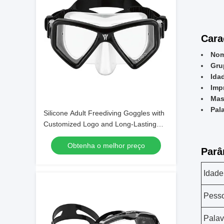
Cara
Nom
Gru
Ida
Imp
Mas
Pal
Silicone Adult Freediving Goggles with
Customized Logo and Long-Lasting
Design
Obtenha o melhor preço
Parâ
Idade
Pesso
Palav