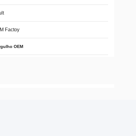
lt
M Factoy
rgulho OEM