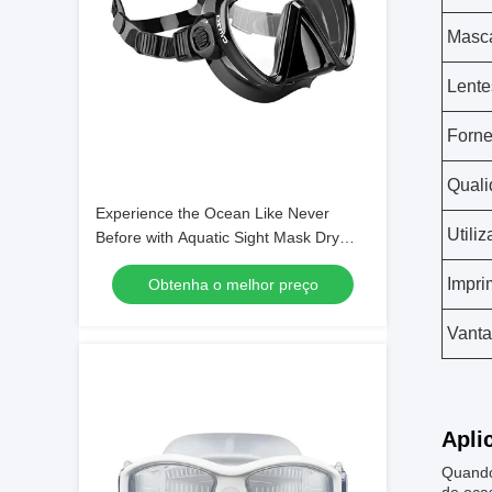
Masc
Lente
Forne
Qual
Experience the Ocean Like Never
Utili
Before with Aquatic Sight Mask Dry
Snorkel and Single Lens Mask
Impri
Obtenha o melhor preço
Vant
Apli
Quando