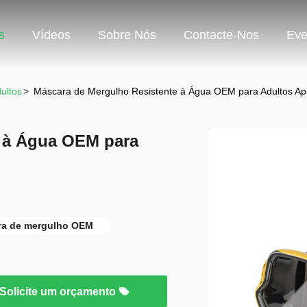
s
Vídeos
Sobre Nós
Contacte-Nos
Eve
ultos
>
Máscara de Mergulho Resistente à Água OEM para Adultos Apl
e à Água OEM para
ra de mergulho OEM
Solicite um orçamento