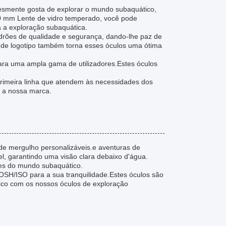
lesmente gosta de explorar o mundo subaquático,
.0 mm Lente de vidro temperado, você pode
a a exploração subaquática.
drões de qualidade e segurança, dando-lhe paz de
s de logotipo também torna esses óculos uma ótima
ara uma ampla gama de utilizadores.Estes óculos
rimeira linha que atendem às necessidades dos
m a nossa marca.
de mergulho personalizáveis.e aventuras de
, garantindo uma visão clara debaixo d'água.
ões do mundo subaquático.
OSH/ISO para a sua tranquilidade.Estes óculos são
ico com os nossos óculos de exploração