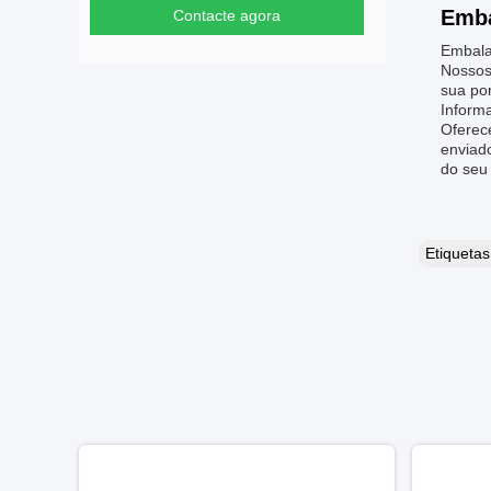
Emba
Contacte agora
Embala
Nossos
sua por
Inform
Oferece
enviad
do seu
Etiqueta