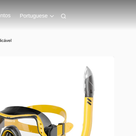
ntos
Portuguese
icável