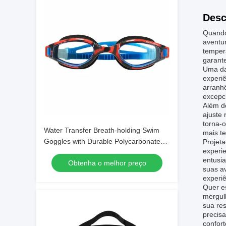
Desc
Quando
aventu
temper
garant
Uma das
experiê
arranh
excepci
Além d
ajuste
torna-
Water Transfer Breath-holding Swim
mais t
Goggles with Durable Polycarbonate
Projet
experi
Frame Material
entusi
Obtenha o melhor preço
suas a
experiê
Quer es
mergul
sua res
precis
confort