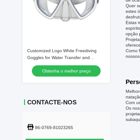
de ocas
Quer s
estes 
desfrut
Estas 
espíri
opção 
Projet
oferece
Customized Logo White Freediving
Como f
nossos
Goggles for Water Transfer and
Swimming
Obtenha o melhor preço
Pers
Melhor
nataçã
CONTACTE-NOS
Com um
Os nos
projet
subaquá
86-0769-81023265