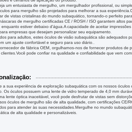
iões e cenários de aplicação do produto.
eja um entusiasta de mergulho, um mergulhador profissional, ou simp
óculos para mergulho são projetados para melhorar a sua experiência
ar de vistas cristalinas do mundo subaquático, tornando-o perfeito par
máscaras de mergulho certificadas CE / ROSH / ISO garantem altos pa
to enquanto estiver debaixo d'água.A capacidade de aceitar impressõe
para empresas que desejam personalizar seu equipamento.
ados para adultos, estes óculos de visão subaquática são adequados p
m um ajuste confortável e seguro para uso diário..
ornecedor de fábrica OEM, orgulhamos-nos de fornecer produtos de p
 clientes.Você pode confiar na qualidade e confiabilidade que vem co
onalização:
e a sua experiência de exploração subaquática com os nossos óculos 
o. Os óculos possuem uma lente de vidro temperado de 4,0 mm durável
a lente óptica inaceitável, você pode desfrutar de vistas sem distorç
sos óculos de mergulho são de alta qualidade, com certificações CE/R
ados para atender às suas necessidades.Mergulhe no mundo subaquát
tica de alta qualidade e personalizáveis.