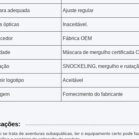
ara adequada
Ajuste regular
s ópticas
Inaceitável.
cedor
Fábrica OEM
idade
Máscara de mergulho certificada
zação
SNOCKELING, mergulho e nataç
mir logotipo
Aceitável
agem
Fornecimento do fabricante
cações:
 se trata de aventuras subaquáticas, ter o equipamento certo pode faz