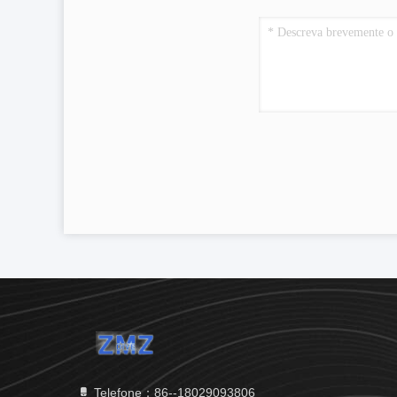
Telefone：86--18029093806