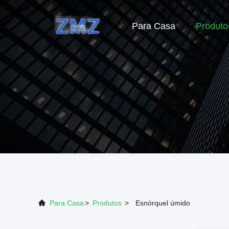
Para Casa
Produto
Para Casa
>
Produtos
>
Esnórquel úmido