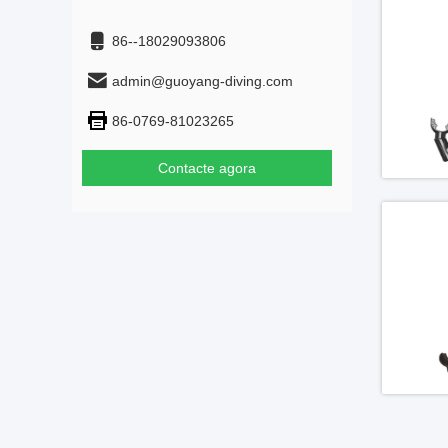
86--18029093806
admin@guoyang-diving.com
86-0769-81023265
Contacte agora