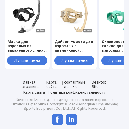
Маска для
Дайвинг-маска для
Силиконовый
взрослых из
взрослых с
каркас для
закаленного стекла
антиликевой
взрослых
идеально подходит
силиконовой рамой
водолазная м
для подводного
подходящая 
Лучшая цена
Лучшая цена
Лучшая ц
плавания
взрослых
Главная
Карта
контактные
Desktop
страница
сайта
данные
Site
Карта сайта
Политика конфиденциальности
Домой
Качество
Маска для подводного плавания взрослых
Китайская фабрика.Copyright © 2025 Dongguan City Guoyang
Sports Equipment Co., Ltd.. All Rights Reserved.
Продукты
Видеозаписи