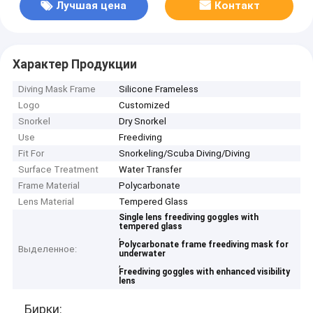
Лучшая цена
Контакт
Характер Продукции
Diving Mask Frame
Silicone Frameless
Logo
Customized
Snorkel
Dry Snorkel
Use
Freediving
Fit For
Snorkeling/Scuba Diving/Diving
Surface Treatment
Water Transfer
Frame Material
Polycarbonate
Lens Material
Tempered Glass
Single lens freediving goggles with
tempered glass
,
Polycarbonate frame freediving mask for
Выделенное:
underwater
,
Freediving goggles with enhanced visibility
lens
Бирки: