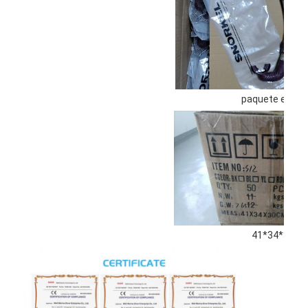
paquete están
41*34*30 c