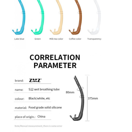
Sobre nosotros
Recorrido por la fábrica
Control de calidad
Contacta con nosotros
Noticias
Casos de trabajo
Máscara de buceo para adultos
Kit de buceo infantil
Esnórquel de buceo