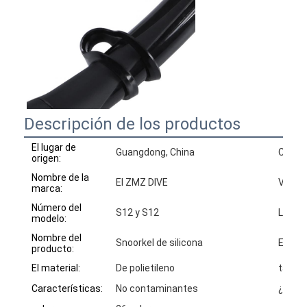
Descripción de los productos
El lugar de
Guangdong, China
Certif
origen:
Nombre de la
El ZMZ DIVE
Ventaj
marca:
Número del
S12 y S12
Logoti
modelo:
Nombre del
Snoorkel de silicona
El núm
producto:
El material:
De polietileno
tamaño
Características:
No contaminantes
¿ Qué