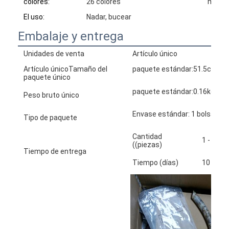
colores:
26 colores
muest
El uso:
Nadar, bucear
Embalaje y entrega
Unidades de venta
Artículo único
Artículo únicoTamaño del
paquete estándar:51.5cm * 
paquete único
paquete estándar:0.16kg
Peso bruto único
Envase estándar: 1 bolsa de p
Tipo de paquete
Cantidad
1 - 100
((piezas)
Tiempo de entrega
Tiempo (días)
10