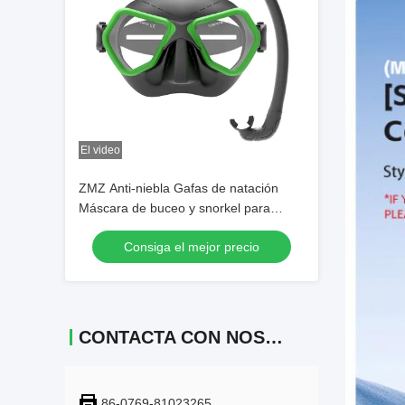
El video
ZMZ Anti-niebla Gafas de natación
Máscara de buceo y snorkel para
hombres Mujeres Adolescentes
Consiga el mejor precio
Mascara de buceo
CONTACTA CON NOSOTROS
86-0769-81023265