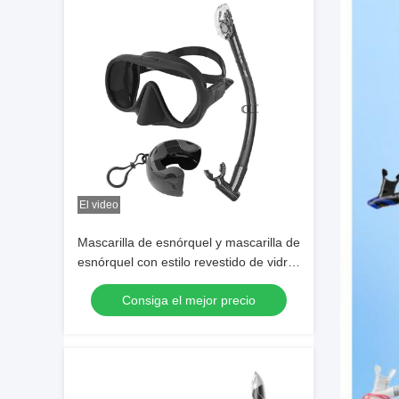
El video
Mascarilla de esnórquel y mascarilla de
esnórquel con estilo revestido de vidrio
templado con lente única en blanco
Consiga el mejor precio