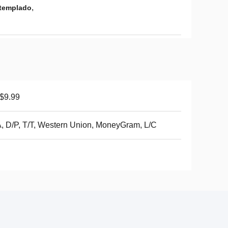
,
 templado
$9.99
, D/P, T/T, Western Union, MoneyGram, L/C