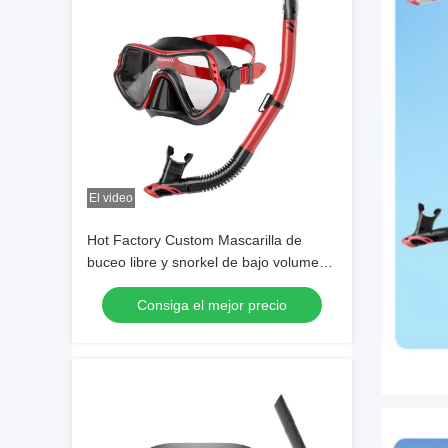
El video
Hot Factory Custom Mascarilla de
buceo libre y snorkel de bajo volumen
Mascarilla de buceo de vidrio templado
Consiga el mejor precio
para adultos