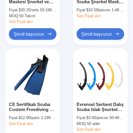
Maskesi Şnorkel ve
Scuba Şnorkel Maske
Bizim Hakkımızda
Fin Su Sporları
Setleri Özel
Fiyat:
$20.25/sets 50-199 sets
Fiyat:
$10.59/pieces 1-49 pieces
Ekipmanı
MOQ:
50 Takım
Son Fiyat alın
Fabrika turu
Son Fiyat alın
Kalite Kontrolü
Şimdi başvurun
Şimdi başvurun
Bizimle İletişim
Haberler
Davalar
Yetişkin Dalış Maskesi
CE Sertifikalı Scuba
Evrensel Serbest Dalış
Custom Freediving Fin
Scuba Islak Şnorkel
Çocuk Dalış Kitsesi
Blades Accessories
Su Altı Nefes Alma
Fiyat:
$12.00/pairs 1-199 pairs
Fiyat:
$3.00/pieces 50-499 pieces
L/XL
Tüpü
Dalış şnorkel
Son Fiyat alın
MOQ:
50 adet
Son Fiyat alın