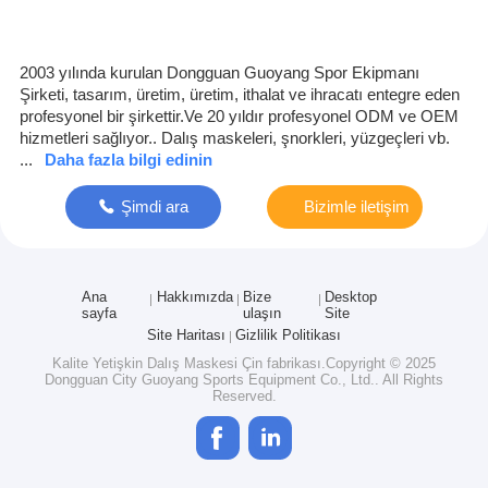
2003 yılında kurulan Dongguan Guoyang Spor Ekipmanı
Şirketi, tasarım, üretim, üretim, ithalat ve ihracatı entegre eden
profesyonel bir şirkettir.Ve 20 yıldır profesyonel ODM ve OEM
hizmetleri sağlıyor.. Dalış maskeleri, şnorkleri, yüzgeçleri vb.
...
Daha fazla bilgi edinin
Şimdi ara
Bizimle iletişim
kur
Ana
Hakkımızda
Bize
Desktop
sayfa
ulaşın
Site
Site Haritası
Gizlilik Politikası
Kalite
Yetişkin Dalış Maskesi
Çin fabrikası.Copyright © 2025
Dongguan City Guoyang Sports Equipment Co., Ltd.. All Rights
Reserved.