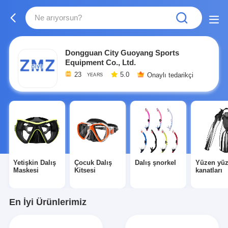
Dongguan City Guoyang Sports
Equipment Co., Ltd.
23
5.0
Onaylı tedarikçi
YEARS
Yetişkin Dalış
Çocuk Dalış
Dalış şnorkel
Yüzen yü
Maskesi
Kitsesi
kanatları
En İyi Ürünlerimiz