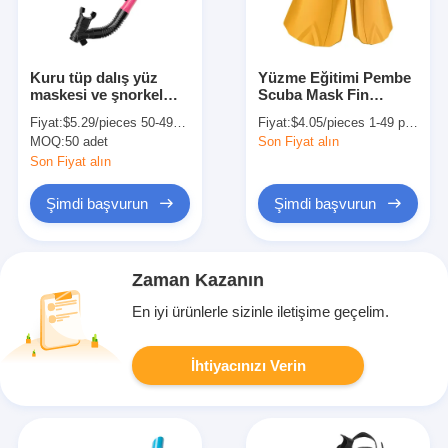
Kuru tüp dalış yüz
Yüzme Eğitimi Pembe
maskesi ve şnorkel
Scuba Mask Fin
ekipmanları siyah
Snorkel Set Çocuklar
Fiyat:
$5.29/pieces 50-499 pieces
Fiyat:
$4.05/pieces 1-49 pieces
beyaz
İçin Dalış Pencereleri
MOQ:
50 adet
Son Fiyat alın
Tam Ayak
Son Fiyat alın
Şimdi başvurun
Şimdi başvurun
Zaman Kazanın
En iyi ürünlerle sizinle iletişime geçelim.
İhtiyacınızı Verin