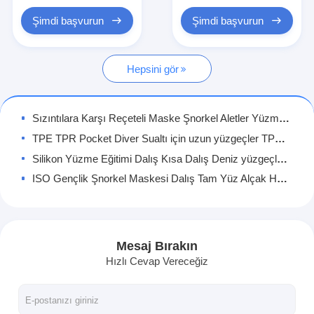
Yüzen yüzme kanatları
Şimdi başvurun
Şimdi başvurun
Şnorkel maske seti
Hepsini gör
Dalış Aksesuarları
Sızıntılara Karşı Reçeteli Maske Şnorkel Aletler Yüzme Dalış Gözlükler Gözlükler
TPE TPR Pocket Diver Sualtı için uzun yüzgeçler TPE TPR ayak cebinde dalgıç Sualtı balıkçılığı Yüzme Şnorkel
Silikon Yüzme Eğitimi Dalış Kısa Dalış Deniz yüzgeçleri Yetişkinler için
ISO Gençlik Şnorkel Maskesi Dalış Tam Yüz Alçak Hacimli OEM
US4-5 hafif Kısa Şnorkel Denizi Yüzme Eğitimi için Yüzen Yetişkin Çocuk
Profesyonel Şnorkeling ve Freediving Set UVA Dirençli Maske Lensli Dalış Gözlükleri Şnorkel Maske Set
ODM Gençler Dalış Eğitimi Seyahatler Şnorkel Deniz yüzgeçleri Tam ayak
Mesaj Bırakın
M / L Kare Dalış Maske Setiyle En Son Şnorkel Macerasını Deneyin
Hızlı Cevap Vereceğiz
Scuba yüzme eğitimi için antiskid tam ayak kadınların serbest dalış yüzgeçleri
Silikon Dalış Yüzü Scuba Mask Çocuklar için Derin Deniz Dalış Ekipmanı Yüzme