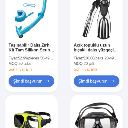
Taşınabilir Dalış Zırhı
Açık topuklu uzun
Kit Tam Silikon Scuba
bıçaklı dalış yüzgeçleri
Free Dalış Yetişkin
serbest dalış için
Fiyat:
$2.99/pieces 50-499 pieces
Fiyat:
$20.00/pairs 20-49 pairs
Şnorkel Maske
yüzgeçler şnorkel
MOQ:
50 adet
MOQ:
20 çift
Son Fiyat alın
Son Fiyat alın
Şimdi başvurun
Şimdi başvurun