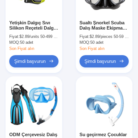
Yetişkin Dalgıç Sıvı
Sualtı Şnorkel Scuba
Silikon Reçeteli Dalgıç
Dalış Maske Ekipmanı
Maskesi Dalgıç
CE Sertifikalı
Fiyat:
$2.89/units 50-499 units
Fiyat:
$2.89/pieces 50-59 pieces
Düzeltme Lensleri
MOQ:
50 adet
MOQ:
50 adet
Son Fiyat alın
Son Fiyat alın
Şimdi başvurun
Şimdi başvurun
Evde
Ürün
videolar
ODM Çerçevesiz Dalış
Su geçirmez Çocuklar