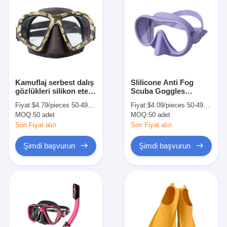
Kamuflaj serbest dalış
Slilicone Anti Fog
gözlükleri silikon etek
Scuba Goggles
sert cam şnorkel
Şnorkel Dalış Maskesi
Fiyat:
$4.79/pieces 50-499 pieces
Fiyat:
$4.09/pieces 50-499 pieces
maske
Kadınlar İçin
MOQ:
50 adet
MOQ:
50 adet
Son Fiyat alın
Son Fiyat alın
Şimdi başvurun
Şimdi başvurun