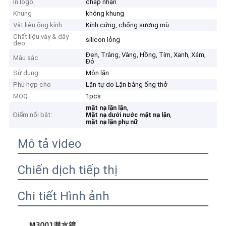
In logo
chấp nhận
Khung
không khung
Vật liệu ống kính
Kính cứng, chống sương mù
Chất liệu váy & dây
silicon lỏng
đeo
Đen, Trắng, Vàng, Hồng, Tím, Xanh, Xám,
Màu sắc
Đỏ
Sử dụng
Môn lặn
Phù hợp cho
Lặn tự do Lặn bằng ống thở
MOQ
1pcs
,
mặt nạ lặn lặn
Điểm nổi bật:
,
Mặt nạ dưới nước mặt nạ lặn
mặt nạ lặn phụ nữ
Mô tả video
Chiến dịch tiếp thị
Chi tiết Hình ảnh