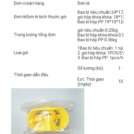
Đơn vị bán hàng
Đơn lẻ
Bao bì tiêu chuẩn:24*17,5 cm
Đơn lẻĐơn lẻ kích thước gói
gói hộp khóa khóa: 18*12*1
Bao bì hộp PP:19*10*12cm
gói tiêu chuẩn:0.25kg
Trọng lượng tổng đơn
Bao bì hộp khóa khóa:0.36kg
Bao bì hộp PP:0.36kg
1Bao bì tiêu chuẩn: 1 túi PC / 
Loại gói
2. gói hộp khóa: 1PCS/EVA B
3. Bao bì hộp PP: 1pcs/hộp P
Số lượng (bộ)
1 - 100
Thời gian dẫn đầu
Est. Thời gian
10
((ngày)