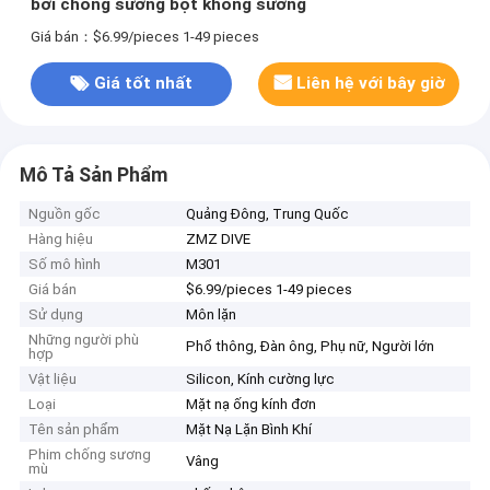
bơi chống sương bột không sương
Giá bán：$6.99/pieces 1-49 pieces
Giá tốt nhất
Liên hệ với bây giờ
Mô Tả Sản Phẩm
Nguồn gốc
Quảng Đông, Trung Quốc
Hàng hiệu
ZMZ DIVE
Số mô hình
M301
Giá bán
$6.99/pieces 1-49 pieces
Sử dụng
Môn lặn
Những người phù
Phổ thông, Đàn ông, Phụ nữ, Người lớn
hợp
Vật liệu
Silicon, Kính cường lực
Loại
Mặt nạ ống kính đơn
Tên sản phẩm
Mặt Nạ Lặn Bình Khí
Phim chống sương
Vâng
mù