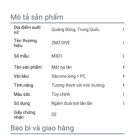
Mô tả sản phẩm
Địa điểm xuất
Quảng Đông, Trung Quốc
Chiếc 
xứ:
Tên thương
ZMZ DIVE
Ưu đi
hiệu:
Số mẫu:
M301
Logo:
Tên sản phẩm:
Mặt nạ lặn
MOQ:
Vật liệu:
Silicone lỏng + PC
Kích 
Tính năng:
Tương thích với môi trường
N.W:
Màu sắc:
Tùy chỉnh
mẫu:
Sử dụng:
Ngắm đuôi bơi lặn lặn
Vật li
Giấy chứng
CE
nhận:
Bao bì và giao hàng