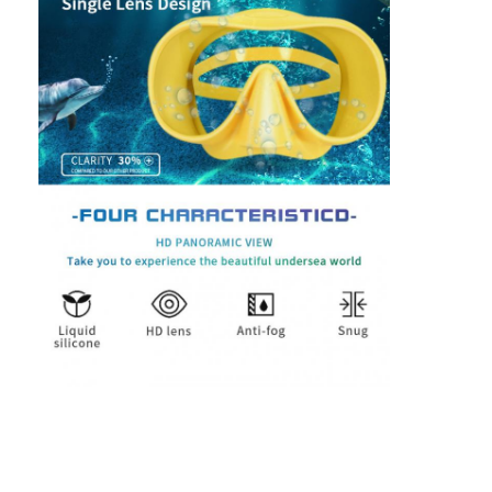
Về chúng tôi
Chuyến tham quan nhà máy
Kiểm soát chất lượng
Liên hệ với chúng tôi
Tin tức
Các vụ án
Mặt nạ lặn người lớn
Bộ đồ lặn trẻ em
Ống thở lặn