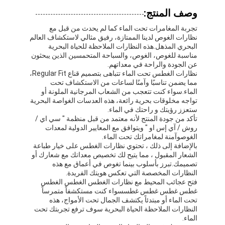
وصف المنتج:
تجربة المغامرات تحت الماء كما لم يحدث من قبل مع
نظارات الغوص لدينا الممتازة، رفيق مثالي لاستكشاف العالم
البحري المذهل.هذه النظارات الملاحظة للحياة البحرية
مناسبة للغوص، الغوص، والسباحة المتحمسين الذين يبحثون
عن الجودة والراحة في معداتهم.
نظارات الغطس تحت الماء تتباهى بتصميم قناع Regular Fit،
مما يضمن تناسبًا وآمنًا لساعات من الاستكشاف تحت
الماء.سواء كنت تتعجب من الشعاب المرجانية الملونة أو
تواجه مخلوقات بحرية رائعة، هذه العدسات الغواصة البحرية
ستعزز رؤيتك و راحتك في الماء.
تأكد من جودة المنتج لأنه معتمد من قبل منظمة " سي اي /
روش / آي إس او " ويتوافق مع المعايير الدولية لمعدات
الغوصوآمنة لمغامراتك تحت الماء.
بالإضافة إلى ذلك ، تحتوي نظارات الغطس على خيار طباعة
الشعار المقبول ، مما يتيح لك تخصيص معداتك مع شعارك أو
تصميمك.تبرز بأسلوب بينما تغوص في أعماق مع هذه
النظارات المخصصة التي تعكس هويتك الفريدة.
فتح عجائب المحيط مع نظارات الغطس الغطس الغطس
غطس غطس غطس غطسسواء كنت مستكشفاً متمرساً
تحت الماء أو مبتدئاً يكتشف الجمال تحت الأمواج، هذه
النظارات الملاحظة الحياة البحرية سوف ترفع تجربتك تحت
الماء.