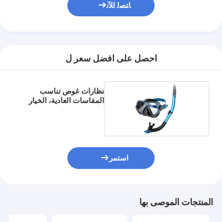
ﺎﺘﺼﻟ ﺍﻶﻧ
احصل على افضل سعر ل
نظارات غوص تناسب
المقاسات العادية، الخيار
الأول
استمر
المنتجات الموصى بها