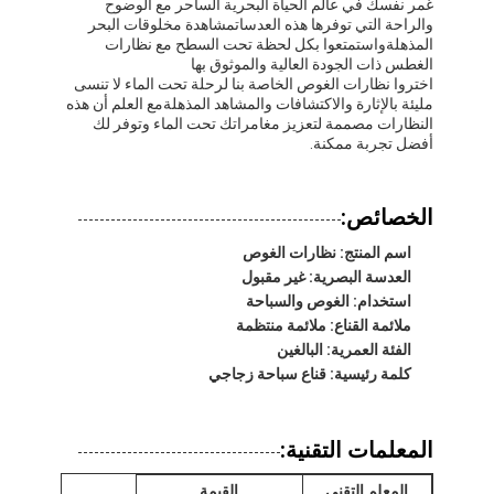
غمر نفسك في عالم الحياة البحرية الساحر مع الوضوح
والراحة التي توفرها هذه العدساتمشاهدة مخلوقات البحر
المذهلةواستمتعوا بكل لحظة تحت السطح مع نظارات
الغطس ذات الجودة العالية والموثوق بها
اختروا نظارات الغوص الخاصة بنا لرحلة تحت الماء لا تنسى
مليئة بالإثارة والاكتشافات والمشاهد المذهلةمع العلم أن هذه
النظارات مصممة لتعزيز مغامراتك تحت الماء وتوفر لك
أفضل تجربة ممكنة.
الخصائص:
اسم المنتج: نظارات الغوص
العدسة البصرية: غير مقبول
استخدام: الغوص والسباحة
ملائمة القناع: ملائمة منتظمة
الفئة العمرية: البالغين
كلمة رئيسية: قناع سباحة زجاجي
المعلمات التقنية:
المعلم التقني
القيمة