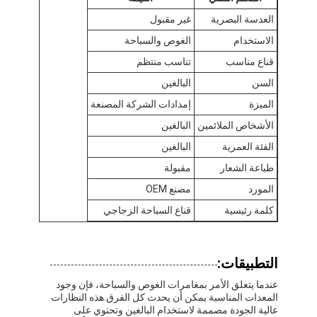
العدسة البصرية
غير مقبول
الاستخدام
الغوص والسباحة
قناع مناسب
تناسب منتظم
السن
البالغين
الميزة
إمدادات الشركة المصنعة
الأشخاص الملائمين
البالغين
الفئة العمرية
البالغين
طباعة الشعار
مقبولة
المورد
مصنع OEM
كلمة رئيسية
قناع السباحة الزجاجي
المنزل
التطبيقات:
المنتجات
عندما يتعلق الأمر بمغامرات الغوص والسباحة، فإن وجود
المعدات المناسبة يمكن أن يحدث كل الفرق.هذه النظارات
فيديوهات
عالية الجودة مصممة لاستخدام البالغين وتحتوي على