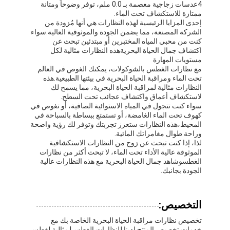
4عدسات زجاجية معصمة بـ 0.0 ملم، توفر وضوحاً ومتانة
حولنا
ممتازة للاستكشاف تحت الماء.
إحدى المزايا الرئيسية لهذه النظارات هي أنها مُزودة من
الشركة المصنعة، مما يضمن الجودة والموثوقية العالية.سواء
جولة في المصنع
كنت من محبي المياه المختبرين أو مبتدئين تبحث عن
اكتشاف جمال الحياة البحريةهذه النظارات مثالية لكل
مراقبة الجودة
مستويات المهارة
مع نظارات الغطس بالشوكولات، يمكنك الغوص في العالم
اتصل بنا
تحت الماء ومراقبة الحياة البحرية في بيئتها الطبيعية.هذه
النظارات مثالية لمراقبة الحياة البحرية، مما يسمح لك
لاستكشاف أعماق واكتشاف عجائب تحت السطح.
أخبار
سواء كنت تتجول في المياه الاستوائية الصافية، أو تغوص في
كهوف تحت الماء الغامضة، أو تستمتع ببساطة بالسباحة في
القضايا
المحيط،هذه النظارات ستعزز تجربتك وتوفر لك رؤية واضحة
وراحة طوال مغامراتك المائية.
لذا، إذا كنت تبحث عن زوج من النظارات الاستكشافية
الموثوقة عالية الأداء تحت الماء، لا تبحث أكثر من نظارات
الغطسوشاهد جمال الحياة البحرية مع هذه النظارات عالية
قناع الغوص للبالغين
الجودة بجانبك.
مجموعة الغوص للأطفال
التخصيص:
الغوص اشنركل
تخصيص نظارات مراقبة الحياة البحرية الخاصة بك مع
خدمات تخصيص المنتج لدينا للنظارات الغطس! مثالية لغطس