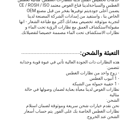
الزعانف السباحة
الغطس والسباحةلدينا قناع الغوص معتمد CE / ROSH / ISO
يضمن أعلى جودةيتم توفيرها بفخر من قبل مصنع OEM
الخاص بنا ، واستفيد من إمدادات الشركة المصنعة لدينا
مجموعة أقنعة الغطس
لتجربة موثوقة. تخصيص معداتك أكثر مع طباعة الشعار - انها
مقبولة!استكشاف العمق مع نظارات الرؤية تحت الماء و
ملحقات الغوص
نظارات الاستكشاف تحت الماء مصممة خصيصا لتفضيلاتك.
التعبئة والشحن:
هذه النظارات ذات الجودة العالية تأتي في عبوة قوية وجذابة
تتضمن:
- زوج واحد من نظارات الغطس
- 1 أنبوب الغطس
- 1 حقيبة حمولة من الشبكة
نظارات الغوص لدينا معبأة بعناية لضمان وصولها في حالة
مثالية
الشحن:
نحن نقدم خيارات شحن سريعة وموثوقة لضمان استلام
نظارات الغطس الخاصة بك على الفور. يتم حساب أسعار
الشحن عند الخروج.