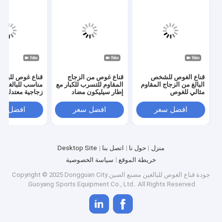
قناع الغوص للشخص
قناع غوص من الزجاج
قناع غوص للبالغ
البالغ من الزجاج المقاوم
المقاوم للتسرب للكبار مع
مناسب للبالغين
مثالي للغوص
إطار سيليكون مضاد
زجاجية معتدلة
للسرقة
افضل سعر
افضل سعر
افضل سع
منزل
حول نا
اتصل بنا
Desktop Site
خريطة الموقع
سياسة الخصوصية
جودة
قناع الغوص للبالغين
مصنع الصين.Copyright © 2025 Dongguan City
Guoyang Sports Equipment Co., Ltd.. All Rights Reserved.