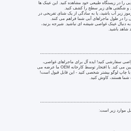
یی را در زیستگاه طبیعی خود مشاهده کنید. این عینک ها
ید و شگفتی های زیر سطح را کشف کنید.
ز زیر آب باشید، یا به سادگی از یک شنای تفریحی در
ی را در طول ماجراهای آبی شما فراهم می کنند.
، به دنبال عینک غواصی شیشه ای نباشید. شیرجه بزنید،
د شاهد باشید.
صی سفارشی کنید! ایده آل برای ماجراهای غواصی،
غواصی و شنا، ماسک غواصی دارای گواهینامه CE /ROSH/ISO ما کیفیت بالایی را تضمین می کند. با افتخار توسط کارخانه OEM ما عرضه می
ا با چاپ لوگو بیشتر شخصی کنید - این قابل قبول است!
 شما هستند، کاوش کنید.
ل موارد زیر است: