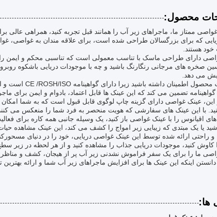
ات محصول:
غواصی ممتاز ما، ماجراهای زیر آب را همانند قبل تجربه کنید، همراهی عالی بر
یایی که برای بزرگسالان طراحی شده است، برای علاقه مندان به غواصی، غوا
خود هستند.
اصی دارای طراحی ماسک با تناسب معمولی است که تناسبی محکم و ایمن را 
ن صخره های مرجانی رنگارنگ باشید و چه با موجودات دریایی باشکوه روبرو ش
یش می دهد.
از کیفیت محصول اطم
 گواهینامه تضمین می کند که این عینک ها قابل اعتماد، بادوام و ایمن برای ماج
 این، عینک غواصی دارای گزینه چاپ لوگوی قابل قبول است که به شما امکان 
ید. با این عینک های سفارشی که هویت منحصر به فرد شما را منعکس می کنند
ی اقیانوس را با عینک غواصی باز کنید، یک وسیله جانبی همه کاره برای فعا
شید یا یک مبتدی که زیبایی زیر امواج را کشف می کند، این عینک مشاهده حیات 
و راحتی ارائه شده توسط این عینک غواصی دریایی، خود را در دنیای مسحورکنن
اوش کنید، موجودات دریایی جذاب را مشاهده کنید و از هر لحظه در زیر سطح با 
صی ما را برای یک سفر فراموش نشدنی زیر آب پر از هیجان، کشف و مناظر ال
ا دانستن اینکه این عینک ها برای افزایش ماجراهای زیر آب شما و ارائه بهتری
 ها: