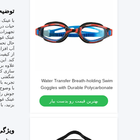
توضیح
با عینک 
حیات در
تجهیزات 
عینک غو
حال تحسی
آب افزا
کند. این
علاوه بر
سازی کن
شگفتی ها
Water Transfer Breath-holding Swim
تجربه با
Goggles with Durable Polycarbonate
با وضوح 
جوش را ک
Frame Material
عینک غوا
بهترین قیمت رو بدست بیار
بزنید، ب
ویژگی