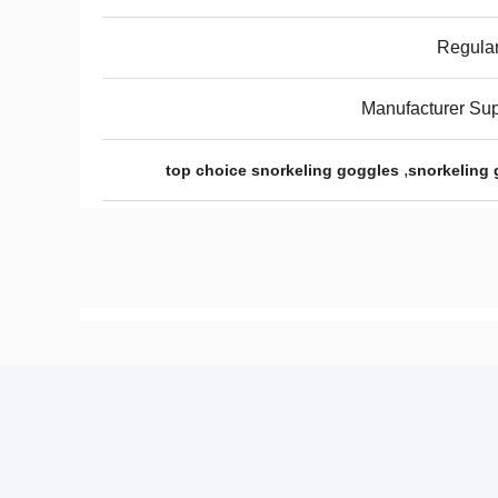
Regular
Manufacturer Su
,
top choice snorkeling goggles
snorkeling 