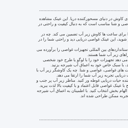
ای کاوش در دنیای مسحورکننده دریا. این عینک مشاهده
صی و شنا مناسب است که به دنبال کیفیت و راحتی در
برای ساعت ها کاوش زیر آب تضمین می کند. چه در
وید، این عینک غواصی دریایی دید و راحتی شما را در
ینان داشته باشید زیرا دارای گواهینامه CE /ROSH/ISO است و استانداردهای بین المللی تجهیزات غواصی را برآورده می
راهای زیر آب شما هستند.
می دهد تجهیزات خود را با لوگو یا طرح خود شخصی
، با سبک خاص خود به اعماق آب شیرجه بزنید.
لیت های غواصی، غواصی و شنا. چه یک کاوشگر زیر آب با
دریایی تجربه زیر آب شما را ارتقا می دهد.
ده حیات دریایی غوطه ور کنید. مناظر زیر آب پر جنب و
عینک غواصی قابل اعتماد و با کیفیت بالا لذت ببرید.
هام بخش انتخاب کنید. با اطمینان به اعماق آب شیرجه
ن تجربه ممکن طراحی شده اند.