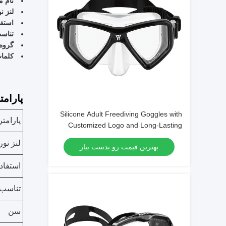
نام 
لنز ن
استفا
تناس
گروه
کلما
پارامت
Silicone Adult Freediving Goggles with
پارامتر
Customized Logo and Long-Lasting
Design
لنز نو
بهترین قیمت رو بدست بیار
استفاد
تناسب
سن