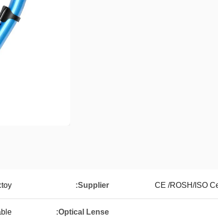
toy
Supplier:
CE /ROSH/ISO Cer
ble
Optical Lense: