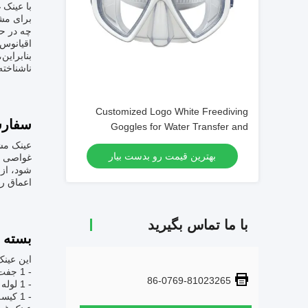
با عینک 
برای مشا
چه در حا
اقیانوس 
بنابراین
ناشناخته
Customized Logo White Freediving
سفار
Goggles for Water Transfer and
Swimming
عینک مش
بهترین قیمت رو بدست بیار
شود، از 
اعماق را
با ما تماس بگیرید
بسته 
این عین
- 1 جفت عینک غواصی
86-0769-81023265
- 1 لوله غواصی
- 1 کیسه حمل مش