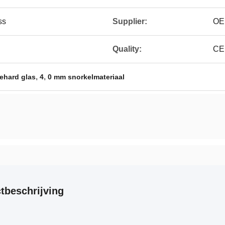
ss
Supplier:
OE
Quality:
CE 
,
,
gehard glas
4
0 mm snorkelmateriaal
tbeschrijving