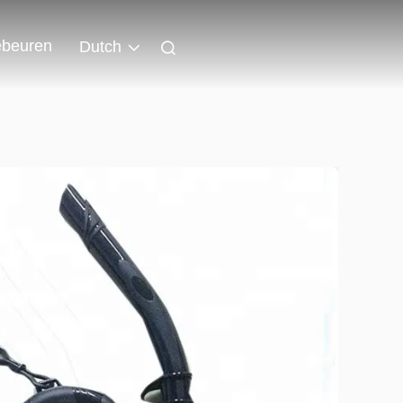
beuren
Dutch