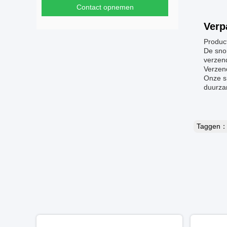
Contact opnemen
Verp
Product
De snor
verzend
Verzen
Onze s
duurza
Taggen