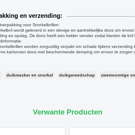
akking en verzending:
verpakking voor Snorkelbrillen:
kelbril wordt geleverd in een stevige en aantrekkelijke doos om ervoor
ing en opslag. De doos heeft een helder venster zodat klanten de bril
dinformatie:
norkelbrillen worden zorgvuldig verpakt om schade tijdens verzending
me kartonnen doos met beschermende demping om ervoor te zorgen da
：
duikmasker en snorkel
duikgereedschap
zwemvormige sn
Verwante Producten