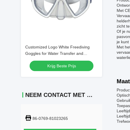
Produc
Ontworp
Met CE 
Vervaar
helderh
zicht 
Of je n
pasvorm
je kun
Customized Logo White Freediving
Met het
vervaa
Goggles for Water Transfer and
waterli
Swimming
Krijg Beste Prijs
Maat
Produc
NEEM CONTACT MET ONS OP
Optisch
Gebrui
Toepas
Leeftij
Leefti
86-0769-81023265
Trefwo