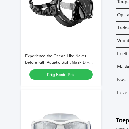
Toepa
Optis
Trefw
Voord
Leefti
Experience the Ocean Like Never
Before with Aquatic Sight Mask Dry
Mask
Snorkel and Single Lens Mask
Krijg Beste Prijs
Kwalit
Lever
Toep