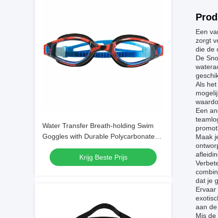
Prod
Een van
zorgt v
die de 
De Snor
watera
geschik
Als het
mogelij
waardoo
Een and
teamlog
Water Transfer Breath-holding Swim
promot
Goggles with Durable Polycarbonate
Maak je
ontworp
Frame Material
afleidin
Krijg Beste Prijs
Verbete
combine
dat je
Ervaar 
exotis
aan de 
Mis de