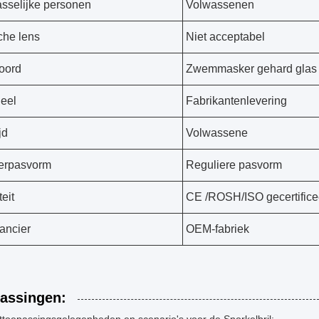
sselijke personen
Volwassenen
che lens
Niet acceptabel
oord
Zwemmasker gehard glas
eel
Fabrikantenlevering
jd
Volwassene
erpasvorm
Reguliere pasvorm
eit
CE /ROSH/ISO gecertifice
ancier
OEM-fabriek
assingen: