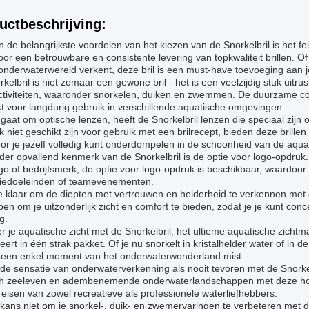
uctbeschrijving:
 de belangrijkste voordelen van het kiezen van de Snorkelbril is het fe
oor een betrouwbare en consistente levering van topkwaliteit brillen. O
onderwaterwereld verkent, deze bril is een must-have toevoeging aan je
kelbril is niet zomaar een gewone bril - het is een veelzijdig stuk uitr
ctiviteiten, waaronder snorkelen, duiken en zwemmen. De duurzame c
t voor langdurig gebruik in verschillende aquatische omgevingen.
 gaat om optische lenzen, heeft de Snorkelbril lenzen die speciaal zij
k niet geschikt zijn voor gebruik met een brilrecept, bieden deze brill
r je jezelf volledig kunt onderdompelen in de schoonheid van de aqua
er opvallend kenmerk van de Snorkelbril is de optie voor logo-opdruk. O
o of bedrijfsmerk, de optie voor logo-opdruk is beschikbaar, waardoor
iedoeleinden of teamevenementen.
 klaar om de diepten met vertrouwen en helderheid te verkennen met d
en om je uitzonderlijk zicht en comfort te bieden, zodat je je kunt co
g.
r je aquatische zicht met de Snorkelbril, het ultieme aquatische zichtma
ert in één strak pakket. Of je nu snorkelt in kristalhelder water of in d
 geen enkel moment van het onderwaterwonderland mist.
de sensatie van onderwaterverkenning als nooit tevoren met de Snorkel
ch zeeleven en adembenemende onderwaterlandschappen met deze hoog
eisen van zowel recreatieve als professionele waterliefhebbers.
 kans niet om je snorkel-, duik- en zwemervaringen te verbeteren met 