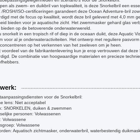
ttoepassingsgelegenheden en scenario's voor de Snorkelbril:
en als zwem- en duikbril van topkwaliteit, is deze Snorkelbril een ess
/ROSH/ISO-certificeringen garandeert deze Ocean Adventure-bril zowel 
digd met de focus op kwaliteit, wordt deze bril geleverd met 4,0 mm 
eid bieden voor je aquatische zicht. Het zwemmasker gehard glas verbe
te bieden op de betoverende onderwaterwereld.
u snorkelt in een tropisch rif of diep in de oceaan duikt, deze Aquatic 
 voor al je onderwateractiviteiten. Het ontwerp met reguliere pasvorm zor
t concentreren op het verkennen van het zeeleven om je heen.
 voordeel van de fabrikantenlevering kun je erop vertrouwen dat deze S
rdigd. De combinatie van hoogwaardige materialen en precieze technie
efhebbers.
werk:
taanpassingsdiensten voor de Snorkelbril:
e lens: Niet acceptabel
k: SNORKELEN, duiken & zwemmen
selijke personen: Volwassenen
d: Volwassene
jdsgroep: Volwassene
orden: Aquatisch zichtmasker, onderwaterbril, waterbestendig duikmas