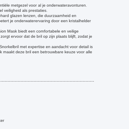
entiële metgezel voor al je onderwateravonturen.
veiligheid als prestaties.
gehard glazen lenzen, die duurzaamheid en
tert je onderwaterervaring door een kristalhelder
Vision Mask biedt een comfortabele en veilige
gt ervoor dat de bril op zijn plaats blijft, zodat je
norkelbril met expertise en aandacht voor detail is
k maakt deze bril een betrouwbare keuze voor alle
ker