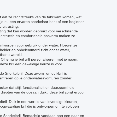
it dat ze rechtstreeks van de fabrikant komen, wat
f je nu een ervaren snorkelaar bent of een beginner
 uitrusting.
usting dat kan worden gebruikt voor verschillende
onstructie en comfortabele pasvorm maken ze
n ontworpen voor gebruik onder water. Hoewel ze
en helder en onbelemmerd zicht onder water,
tische wereld.
f je nu je bril wilt personaliseren met je naam,
 deze bril een geweldige keuze is voor
e Snorkelbril. Deze zwem- en duikbril is
ncentreren op je onderwateravonturen zonder
sker dat stijl, functionaliteit en duurzaamheid
e diepten van de oceaan duikt, deze bril zorgt ervoor
bril. Duik in een wereld van levendige kleuren,
waardige bril die is ontworpen om te voldoen
de Snorkelbril. Bemachtig vandaag nog een paar en