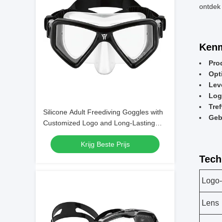
ontdek
Kenm
Pro
Opt
Lev
Log
Tre
Silicone Adult Freediving Goggles with
Geb
Customized Logo and Long-Lasting
Design
Krijg Beste Prijs
Tech
Logo-
Lens