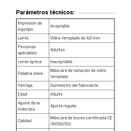
Sobre nosotros
Parámetros técnicos:
Recorrido por la fábrica
Impresión de
Aceptable
logotipo
Control de calidad
Lente
Vidrio templado de 4,0 mm
Contacta con nosotros
Personas
Adultos
aplicables
Noticias
Lente óptica
Inaceptable
Casos de trabajo
Máscara de natación de vidrio
Palabra clave
templado
Ventaja
Suministro del fabricante
Edad
Adulto
Máscara de buceo para adultos
Ajuste de la
Ajuste regular
Kit de buceo infantil
máscara
Máscara de buceo certificada CE
Calidad
Esnórquel de buceo
/ROSH/ISO