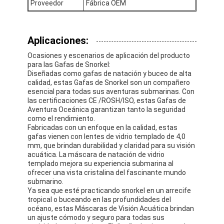
Proveedor
Fábrica OEM
Las aletas de natación
Conjunto de máscaras de snorkel
Aplicaciones:
Accesorios para buceo
Ocasiones y escenarios de aplicación del producto
para las Gafas de Snorkel:
Diseñadas como gafas de natación y buceo de alta
calidad, estas Gafas de Snorkel son un compañero
esencial para todas sus aventuras submarinas. Con
las certificaciones CE /ROSH/ISO, estas Gafas de
Aventura Oceánica garantizan tanto la seguridad
como el rendimiento.
Fabricadas con un enfoque en la calidad, estas
gafas vienen con lentes de vidrio templado de 4,0
mm, que brindan durabilidad y claridad para su visión
acuática. La máscara de natación de vidrio
templado mejora su experiencia submarina al
ofrecer una vista cristalina del fascinante mundo
submarino.
Ya sea que esté practicando snorkel en un arrecife
tropical o buceando en las profundidades del
océano, estas Máscaras de Visión Acuática brindan
un ajuste cómodo y seguro para todas sus