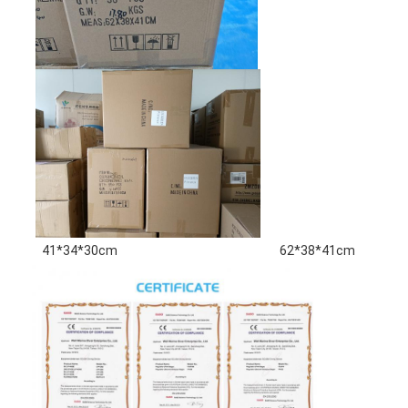
41*34*30cm
62*38*41cm