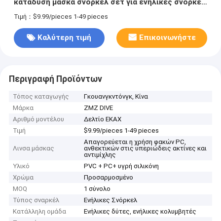
κατάδυση μάσκα σνόρκελ σετ για ενήλικες σνόρκελ
μάσκα σετ
Τιμή：$9.99/pieces 1-49 pieces
Καλύτερη τιμή
Επικοινωνήστε
Περιγραφή Προϊόντων
Τόπος καταγωγής
Γκουανγκντόνγκ, Κίνα
Μάρκα
ZMZ DIVE
Αριθμό μοντέλου
Δελτίο ΕΚΑΧ
Τιμή
$9.99/pieces 1-49 pieces
Απαγορεύεται η χρήση φακών PC,
Λινσα μάσκας
ανθεκτικών στις υπεριώδεις ακτίνες και
αντιμίχλης
Υλικό
PVC + PC+ υγρή σιλικόνη
Χρώμα
Προσαρμοσμένο
MOQ
1 σύνολο
Τύπος σναρκέλ
Ενήλικες Σνόρκελ
Κατάλληλη ομάδα
Ενήλικες δύτες, ενήλικες κολυμβητές