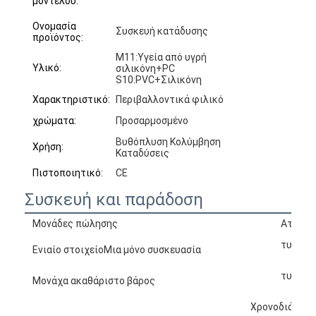
μοντέλου:
Ονομασία
Συσκευή κατάδυσης
προϊόντος:
M11:Υγεία από υγρή
Υλικό:
σιλικόνη+PC
S10:PVC+Σιλικόνη
Χαρακτηριστικό:
Περιβαλλοντικά φιλικό
χρώματα:
Προσαρμοσμένο
Βυθόπλυση Κολύμβηση
Χρήση:
Καταδύσεις
Πιστοποιητικό:
CE
Συσκευή και παράδοση
Μονάδες πώλησης
Ατομικ
τυποπο
Ενιαίο στοιχείοΜια μόνο συσκευασία
τυποπο
Μονάχα ακαθάριστο βάρος
Χρονοδιάγραμ