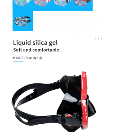
Σχετικά με εμάς
Επισκεψή εργοστασίου
Έλεγχος ποιότητας
Επικοινωνήστε μαζί μας
Ειδήσεις
Υποθέσεις
Μάσκα κατάδυσης για ενήλικες
Παιδικό κιτ κατάδυσης
Σνόρκελ κατάδυσης