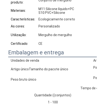
Conjunto de mergulho
produto:
M11:Silicone líquido+PC
Materiais:
S10:PVC+Silicone
Características:
Ecologicamente correto
As cores:
Personalizado
Utilização:
Mergulho de mergulho
Certificado:
CE
Embalagem e entrega
Unidades de venda
Artigo 
Pacote
Artigo únicoTamanho do pacote único
Pacote 
Peso bruto único
Tempo de exec
Quantidade ((conjuntos)
1 - 100