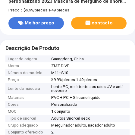
personalizado 2023 Mascara de mergulho de snorkel
para adultos
Preço：$9.99/pieces 1-49 pieces
Melhor preço
contacto
Descrição De Produto
Lugar de origem
Guangdong, China
Marca
ZMZ DIVE
Número do modelo
M11+S10
Preço
$9.99/pieces 1-49 pieces
Lente PC, resistente aos raios UV e anti-
Lente da máscara
nevoeiro
Materiais
PVC + PC + Silicone líquido
Cores
Personalizado
MOQ
1 conjunto
Tipo de snorkel
Adultos Snorkel seco
Grupo adequado
Mergulhador adulto, nadador adulto
Conjunto oferecido
2