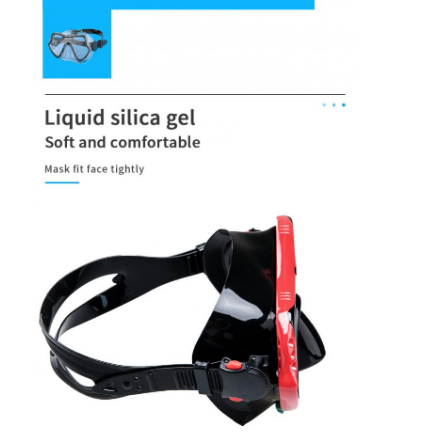
Sobre nós
Visita à fábrica
Controle de qualidade
Contacte-nos
Notícias
Casos
Máscara de mergulho para adultos
Kit de mergulho para crianças
Esnórquel de mergulho