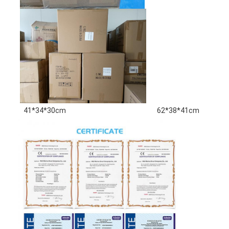
41*34*30cm
62*38*41cm