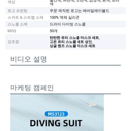
빨간색, 파란색, 노란색, 검정색, 흰색, 보라
색상
색
로고 프린팅
주문 제작된 로고는 에바일에이블드
스커트 & 스트랩 소재
100% 액체 실리콘
스노클 소재
드라이 다이빙 스노클
MOQ
50개
,
탄탄한 유리 스노클 마스크 세트
강조점:
,
고온 유리 스노클 세트 성인
싱글 렌즈 스노클 마스크 세트
비디오 설명
마케팅 캠페인