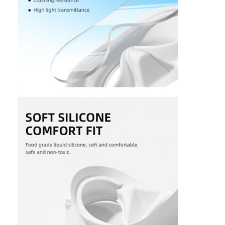
헤엄치는 날개
스노클 마스크 세트
스쿠버 다이빙 용품