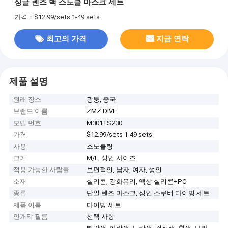
싱글 렌즈 백 스노클 마스크 세트
가격：$12.99/sets 1-49 sets
최고의 가격
지금 연락
제품 설명
원래 장소
광둥, 중국
브랜드 이름
ZMZ DIVE
모델 번호
M301+S230
가격
$12.99/sets 1-49 sets
사용
스노클링
크기
M/L, 성인 사이즈
적용 가능한 사람들
보편적인, 남자, 여자, 성인
소재
실리콘, 강화유리, 액상 실리콘+PC
종류
단일 렌즈 마스크, 성인 스쿠버 다이빙 세트
제품 이름
다이빙 세트
안개막 필름
선택 사항