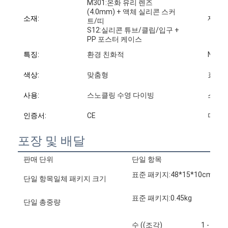
M301:온화 유리 렌즈
(4.0mm) + 액체 실리콘 스커
소재:
제품 
트/띠
S12:실리콘 튜브/클립/입구 +
PP 포스터 케이스
특징:
환경 친화적
N.W:
색상:
맞춤형
표본:
사용:
스노클링 수영 다이빙
스커트
인증서:
CE
다음 
포장 및 배달
판매 단위
단일 항목
표준 패키지:48*15*10cm
단일 항목일체 패키지 크기
표준 패키지:0.45kg
단일 총중량
수 ((조각)
1 - 100