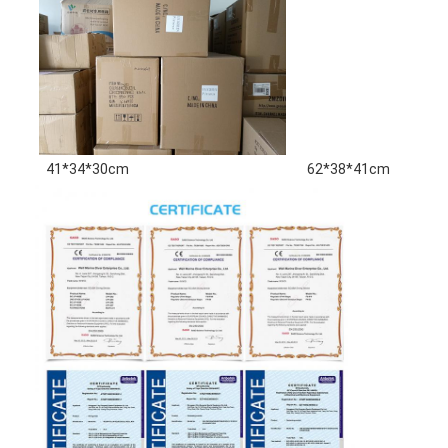
41*34*30cm
62*38*41cm