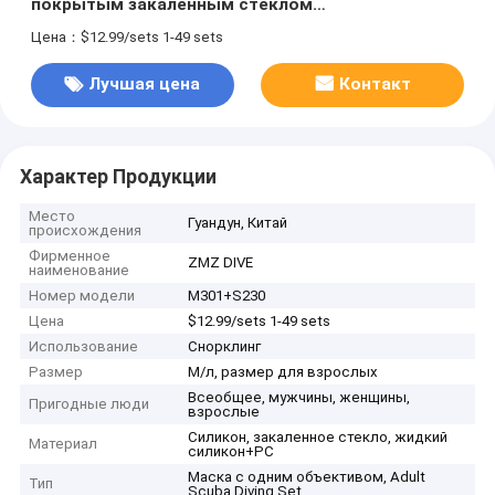
покрытым закаленным стеклом
Однообъективный линза в белой шноркл маска
Цена：$12.99/sets 1-49 sets
набор
Лучшая цена
Контакт
Характер Продукции
Место
Гуандун, Китай
происхождения
Фирменное
ZMZ DIVE
наименование
Номер модели
M301+S230
Цена
$12.99/sets 1-49 sets
Использование
Снорклинг
Размер
М/л, размер для взрослых
Всеобщее, мужчины, женщины,
Пригодные люди
взрослые
Силикон, закаленное стекло, жидкий
Материал
силикон+PC
Маска с одним объективом, Adult
Тип
Scuba Diving Set