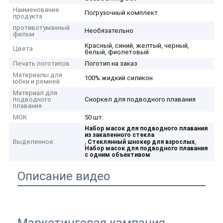
Наименование
Погрузочный комплект
продукта
противотуманный
Необязательно
фильм
Красный, синий, желтый, черный,
Цвета
белый, фиолетовый
Печать логотипов
Логотип на заказ
Материалы для
100% жидкий силикон
юбки и ремней
Материал для
подводного
Сноркел для подводного плавания
плавания
МОК
50 шт.
Набор масок для подводного плавания
из закаленного стекла
Выделенное:
,
,
Стеклянный шнокер для взрослых
Набор масок для подводного плавания
с одним объективом
Описание видео
Маркетинговая кампания