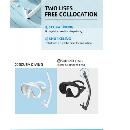
О нас
Экскурсия по заводу
Контроль качества
Свяжитесь с нами
Новости
Случаи
Маска для подводного плавания взрослых
Детский набор для дайвинга
Подводный шноркль