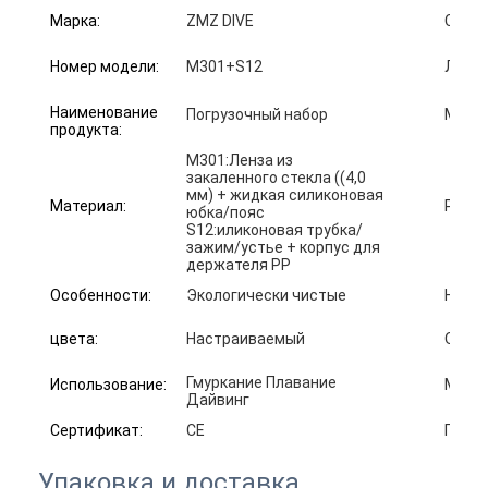
Марка:
ZMZ DIVE
Снорк
Номер модели:
M301+S12
Логот
Наименование
Погрузочный набор
МОК:
продукта:
M301:Ленза из
закаленного стекла ((4,0
мм) + жидкая силиконовая
Материал:
Разме
юбка/пояс
S12:иликоновая трубка/
зажим/устье + корпус для
держателя PP
Особенности:
Экологически чистые
Н.У.:
цвета:
Настраиваемый
Образ
Гмуркание Плавание
Использование:
Матер
Дайвинг
Сертификат:
CE
Подхо
Упаковка и доставка