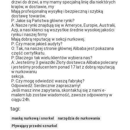
drzwi do drzwi, a my mamy specjalną linię dla niektórych 
krajów, w dostawie, my
Mają profesjonalną wysyłkę i bezpieczną i szybką 
dostawę towarów.
P: Jakie są Państwa główne rynki?
A: Nasze rynki znajdują się w Ameryce, Europie, Australii, 
Azji, a nasi klienci są wszystkie średnie wysokiej jakości 
rynku i naszej firmy
Mają dobrą reputację w sekcji nurkowej.
P: Czy macie jakieś audyty?
O: Tak, na naszej stronie głównej Alibaba jest pokazana 
część certyfikatu.
P: Dlaczego tak wielu klientów wybiera nas?
A: Jesteśmy 3 gwiazdki Złoty dostawca Alibaba polecany 
i jesteśmy producentem ponad 17 lat z dobrą reputacją 
w nurkowaniu
sekcja.
P: Czy mogę odwiedzić waszą fabrykę?
Odpowiedź: Serdecznie zapraszamy!
Jeśli masz inne zapytania, skontaktuj się z nami e-
mailem lub zostaw wiadomość, zawsze odpowiemy w 
ciągu 24h.
tagi:
maskę nurkową i snorkel
narzędzia do nurkowania
Pływający przedni sznurkel