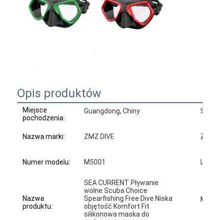
Opis produktów
Miejsce
Guangdong, Chiny
Socze
pochodzenia:
Nazwa marki:
ZMZ DIVE
Zalety
Numer modelu:
M5001
Logo:
SEA CURRENT Pływanie
wolne Scuba Choice
Nazwa
Spearfishing Free Dive Niska
MOQ:
produktu:
objętość Komfort Fit
silikonowa maska do