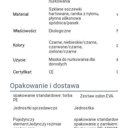
nurkowania
Szklane soczewki
hartowane, ramka z nylonu,
Materiał:
wielk
płynna silikonowa
spódnica/pasek
Właściwości:
Ekologiczne
N.W.:
Czarne, niebieskie/czarne,
Kolory:
próbki
czerwone/czarne,
zielone/czarne
Maska do nurkowania dla
Użycie:
Materi
dorosłych
Certyfikat:
CE
Odpow
Opakowanie i dostawa
opakowanie standardowe: torba
Zestaw osłon EVA
PE
Jednostki sprzedawcze
Jednostka
Pojedynczy
opakowanie standardowe:24
elementJedynczy rozmiar
opakowanie z zamkiem: 18*