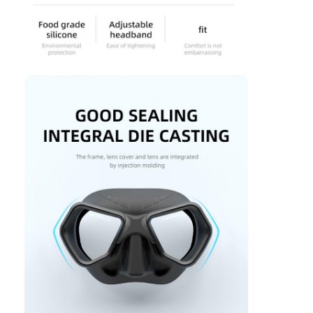
Pływające płetwy
Zestaw maski do nurkowania
Akcesoria do nurkowania