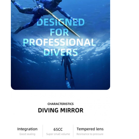
O nas
Wycieczka po fabryce
Kontrola jakości
Skontaktuj się z nami
Nowości
Sprawy
Maska nurkowa dla dorosłych
Zestaw nurkowy dla dzieci
Nurkowanie z rurką