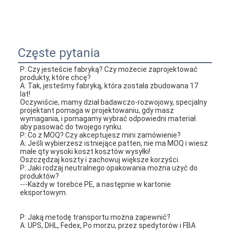
Częste pytania
P: Czy jesteście fabryką? Czy możecie zaprojektować 
produkty, które chcę?
A: Tak, jesteśmy fabryką, która została zbudowana 17 
lat!
Oczywiście, mamy dział badawczo-rozwojowy, specjalny 
projektant pomaga w projektowaniu, gdy masz 
wymagania, i pomagamy wybrać odpowiedni materiał.
aby pasować do twojego rynku.
P: Co z MOQ? Czy akceptujesz mini zamówienie?
A: Jeśli wybierzesz istniejące patten, nie ma MOQ i wiesz 
małe qty wysoki koszt kosztów wysyłki!
Oszczędzaj koszty i zachowuj większe korzyści.
P: Jaki rodzaj neutralnego opakowania można użyć do 
produktów?
---Każdy w torebce PE, a następnie w kartonie 
eksportowym.
P: Jaką metodę transportu można zapewnić?
A: UPS, DHL, Fedex, Po morzu, przez spedytorów i FBA 