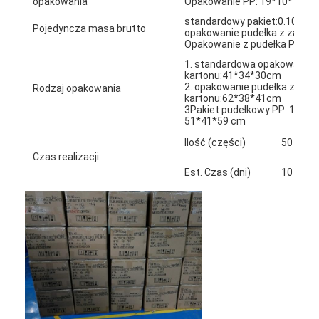
opakowania
Opakowanie PP: 19*10*12c
standardowy pakiet:0.105kg
Pojedyncza masa brutto
opakowanie pudełka z zamki
Opakowanie z pudełka PP:0.
1. standardowa opakowanie: 1
kartonu:41*34*30cm
2. opakowanie pudełka z zam
Rodzaj opakowania
kartonu:62*38*41cm
3Pakiet pudełkowy PP: 1 sztu
51*41*59 cm
Ilość (części)
50 - 199
Czas realizacji
Est. Czas (dni)
10