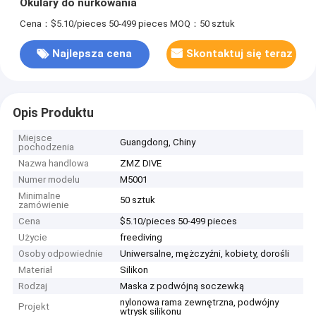
Okulary do nurkowania
Cena：$5.10/pieces 50-499 pieces
MOQ：50 sztuk
Najlepsza cena
Skontaktuj się teraz
Opis Produktu
Miejsce
Guangdong, Chiny
pochodzenia
Nazwa handlowa
ZMZ DIVE
Numer modelu
M5001
Minimalne
50 sztuk
zamówienie
Cena
$5.10/pieces 50-499 pieces
Użycie
freediving
Osoby odpowiednie
Uniwersalne, mężczyźni, kobiety, dorośli
Materiał
Silikon
Rodzaj
Maska z podwójną soczewką
nylonowa rama zewnętrzna, podwójny
Projekt
wtrysk silikonu