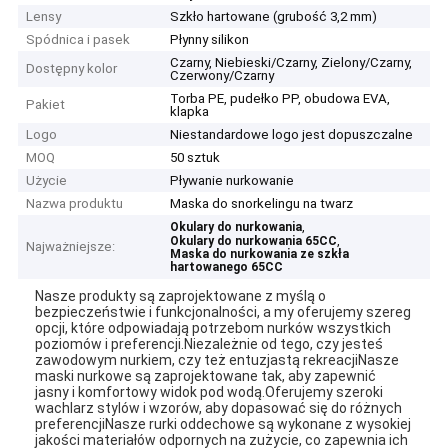
Lensy
Szkło hartowane (grubość 3,2 mm)
Spódnica i pasek
Płynny silikon
Czarny, Niebieski/Czarny, Zielony/Czarny,
Dostępny kolor
Czerwony/Czarny
Torba PE, pudełko PP, obudowa EVA,
Pakiet
klapka
Logo
Niestandardowe logo jest dopuszczalne
MOQ
50 sztuk
Użycie
Pływanie nurkowanie
Nazwa produktu
Maska do snorkelingu na twarz
,
Okulary do nurkowania
,
Okulary do nurkowania 65CC
Najważniejsze:
Maska do nurkowania ze szkła
hartowanego 65CC
Nasze produkty są zaprojektowane z myślą o
bezpieczeństwie i funkcjonalności, a my oferujemy szereg
opcji, które odpowiadają potrzebom nurków wszystkich
poziomów i preferencji.Niezależnie od tego, czy jesteś
zawodowym nurkiem, czy też entuzjastą rekreacjiNasze
maski nurkowe są zaprojektowane tak, aby zapewnić
jasny i komfortowy widok pod wodą.Oferujemy szeroki
wachlarz stylów i wzorów, aby dopasować się do różnych
preferencjiNasze rurki oddechowe są wykonane z wysokiej
jakości materiałów odpornych na zużycie, co zapewnia ich