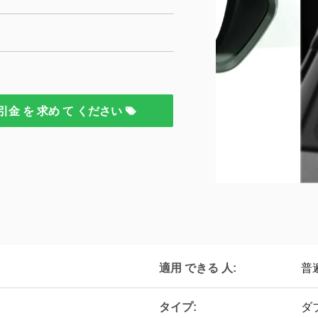
引金 を 求め て ください
適用 できる 人:
普遍
タイプ:
ダ