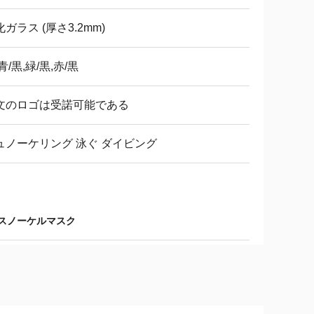
ガラス (厚さ3.2mm)
青/黒,緑/黒,赤/黒
文のロゴは受諾可能である
ュノーケリング 泳ぐ ダイビング
のスノーケルマスク