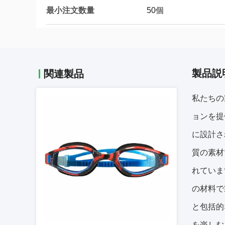
最小注文数量
50個
製品説
関連製品
私たちの
ョンを提
に設計さ
質の素材
れていま
の材料で
と包括的
を楽しむ