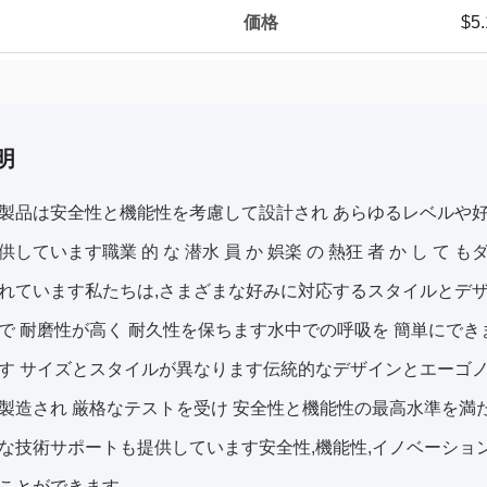
価格
$5.
明
製品は安全性と機能性を考慮して設計され あらゆるレベルや好
供しています職業 的 な 潜水 員 か 娯楽 の 熱狂 者 か し 
れています私たちは,さまざまな好みに対応するスタイルとデ
で 耐磨性が高く 耐久性を保ちます水中での呼吸を 簡単にで
す サイズとスタイルが異なります伝統的なデザインとエーゴ
製造され 厳格なテストを受け 安全性と機能性の最高水準を満
な技術サポートも提供しています安全性,機能性,イノベーショ
ことができます.