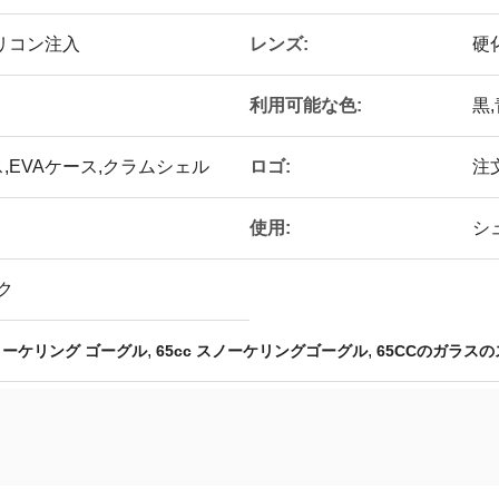
レンズ:
リコン注入
硬化
利用可能な色:
黒,
ロゴ:
ス,EVAケース,クラムシェル
注
使用:
シ
ク
,
,
ノーケリング ゴーグル
65cc スノーケリングゴーグル
65CCのガラス