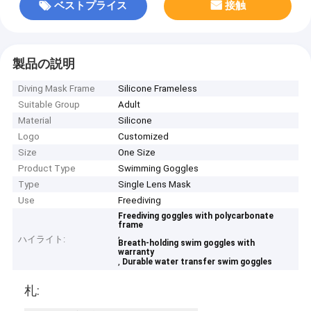
ベストプライス
接触
製品の説明
Diving Mask Frame
Silicone Frameless
Suitable Group
Adult
Material
Silicone
Logo
Customized
Size
One Size
Product Type
Swimming Goggles
Type
Single Lens Mask
Use
Freediving
Freediving goggles with polycarbonate
frame
,
ハイライト:
Breath-holding swim goggles with
warranty
,
Durable water transfer swim goggles
札: