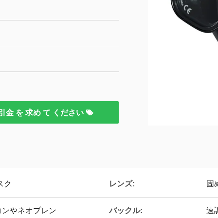
引金 を 求め て ください
レンズ:
スク
固
バックル:
コンやネオプレン
速