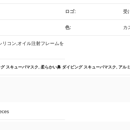
ロゴ:
受
色:
カ
シリコン,オイル注射フレームを
,
,
ング スキューバマスク
柔らかい鼻 ダイビング スキューバマスク
アル
ieces