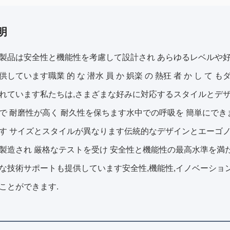
明
製品は安全性と機能性を考慮して設計され あらゆるレベルや好
供しています職業 的 な 潜水 員 か 娯楽 の 熱狂 者 か し 
れています私たちは,さまざまな好みに対応するスタイルとデ
で 耐磨性が高く 耐久性を保ちます水中での呼吸を 簡単にで
す サイズとスタイルが異なります伝統的なデザインとエーゴ
製造され 厳格なテストを受け 安全性と機能性の最高水準を満
な技術サポートも提供しています安全性,機能性,イノベーショ
ことができます.