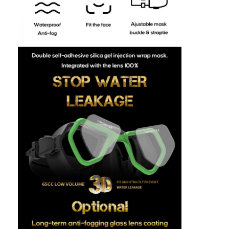
O nas
Wycieczka po fabryce
Kontrola jakości
Skontaktuj się z nami
Nowości
Sprawy
Maska nurkowa dla dorosłych
Zestaw nurkowy dla dzieci
Nurkowanie z rurką