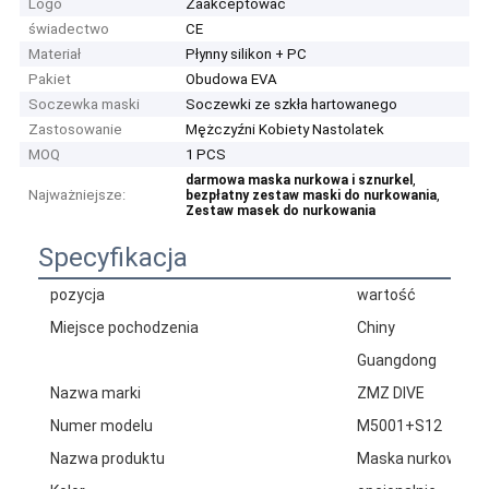
Logo
Zaakceptować
świadectwo
CE
Materiał
Płynny silikon + PC
Pakiet
Obudowa EVA
Soczewka maski
Soczewki ze szkła hartowanego
Zastosowanie
Mężczyźni Kobiety Nastolatek
MOQ
1 PCS
,
darmowa maska nurkowa i sznurkel
Najważniejsze:
,
bezpłatny zestaw maski do nurkowania
Zestaw masek do nurkowania
Specyfikacja
pozycja
wartość
Miejsce pochodzenia
Chiny
Guangdong
Nazwa marki
ZMZ DIVE
Numer modelu
M5001+S12
Nazwa produktu
Maska nurkowa