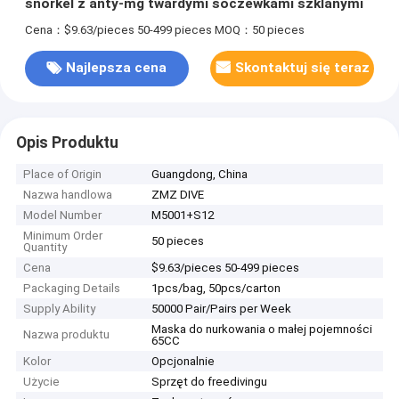
snorkel z anty-mg twardymi soczewkami szklanymi
Cena：$9.63/pieces 50-499 pieces
MOQ：50 pieces
Najlepsza cena
Skontaktuj się teraz
Opis Produktu
Place of Origin
Guangdong, China
Nazwa handlowa
ZMZ DIVE
Model Number
M5001+S12
Minimum Order
50 pieces
Quantity
Cena
$9.63/pieces 50-499 pieces
Packaging Details
1pcs/bag, 50pcs/carton
Supply Ability
50000 Pair/Pairs per Week
Maska do nurkowania o małej pojemności
Nazwa produktu
65CC
Kolor
Opcjonalnie
Użycie
Sprzęt do freedivingu