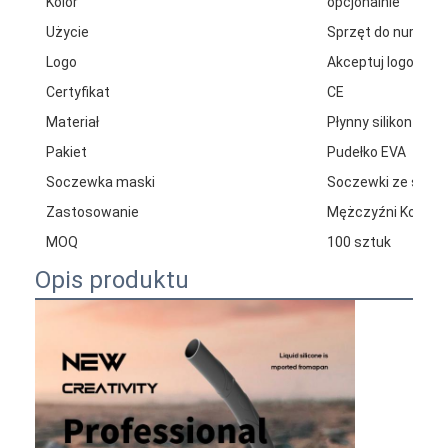
Kolor
opcjonalnie
Użycie
Sprzęt do nurkowa
Logo
Akceptuj logo na
Certyfikat
CE
Materiał
Płynny silikon+PC
Pakiet
Pudełko EVA
Soczewka maski
Soczewki ze szkł
Zastosowanie
Mężczyźni Kobiety
MOQ
100 sztuk
Opis produktu