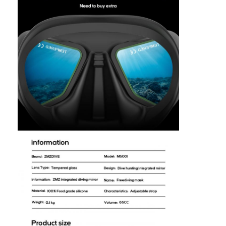
Pływające płetwy
Zestaw maski do nurkowania
Akcesoria do nurkowania