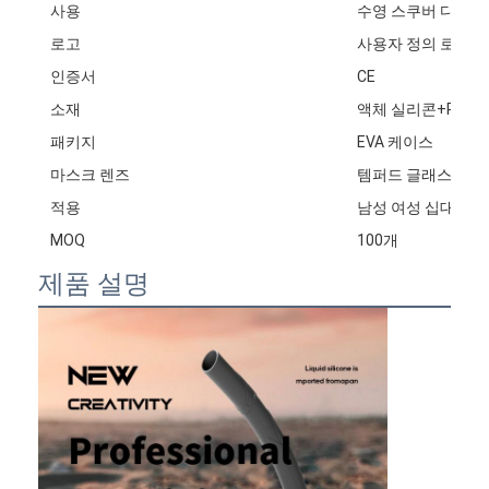
사용
수영 스쿠버 다이빙
로고
사용자 정의 로고를 받
인증서
CE
소재
액체 실리콘+PC
패키지
EVA 케이스
마스크 렌즈
템퍼드 글래스 렌즈
적용
남성 여성 십대
MOQ
100개
제품 설명