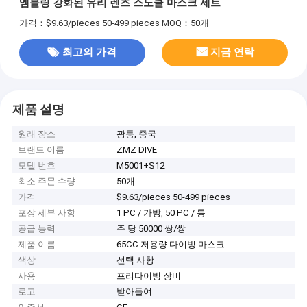
엠블링 강화된 유리 렌즈 스노클 마스크 세트
가격：$9.63/pieces 50-499 pieces
MOQ：50개
최고의 가격
지금 연락
제품 설명
원래 장소
광둥, 중국
브랜드 이름
ZMZ DIVE
모델 번호
M5001+S12
최소 주문 수량
50개
가격
$9.63/pieces 50-499 pieces
포장 세부 사항
1 PC / 가방, 50 PC / 통
공급 능력
주 당 50000 쌍/쌍
제품 이름
65CC 저용량 다이빙 마스크
색상
선택 사항
사용
프리다이빙 장비
로고
받아들여