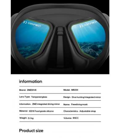
헤엄치는 날개
스노클 마스크 세트
스쿠버 다이빙 용품