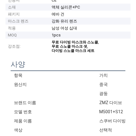
인증서
CE
소재
액체 실리콘+PC
패키지
에바 건
마스크 렌즈
강화 유리 렌즈
적용
남성 여성 십대
MOQ
1pcs
,
무료 다이빙 마스크와 스노클
강조점:
,
무료 스노클 마스크 셋
다이빙 스노클 마스크 세트
사양
항목
가치
원산지
중국
광둥
브랜드 이름
ZMZ 다이브
모델 번호
M5001+S12
제품 이름
스쿠버 다이빙 마스
색상
선택적