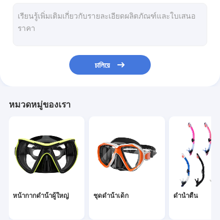
กระจกกระจกกระจก
ปีกว่ายน้ํา
กระจก
ชุดหน้ากากล่อง
อุปกรณ์เสริมสําหรับดําน้ํา
চালিয়ে
หมวดหมู่ของเรา
หน้ากากดําน้ําผู้ใหญ่
ชุดดําน้ําเด็ก
ดำน้ำตื้น