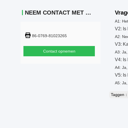
NEEM CONTACT MET ONS OP
Vrag
A1: Het
V2: Is
86-0769-81023265
A2: Nee
V3: Ka
Contact opnemen
A3: Ja,
V4: Is
A4: Ja,
V5: Is
A5: Ja,
Taggen