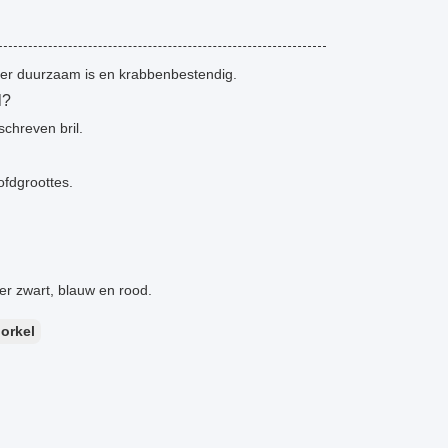
zeer duurzaam is en krabbenbestendig.
l?
chreven bril.
ofdgroottes.
der zwart, blauw en rood.
orkel