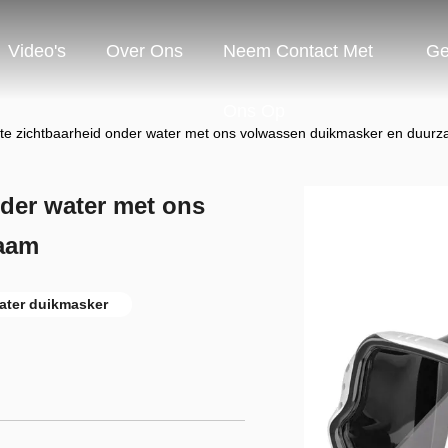
Video's
Over Ons
Neem Contact Met
Ge
Ons Op
te zichtbaarheid onder water met ons volwassen duikmasker en duur
nder water met ons
zaam
ter duikmasker