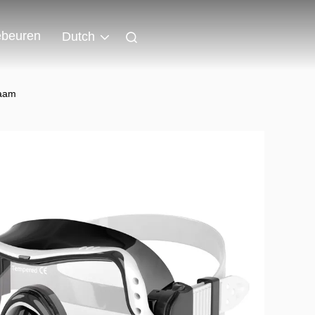
beuren
Dutch
zaam