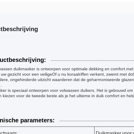
tbeschrijving
uctbeschrijving:
wassen duikmasker is ontworpen voor optimale dekking en comfort.met e
j uw gezicht voor een veiligeOf u nu koraalriffen verkent, zwemt met dol
ldere, ongehinderde uitzicht waarderen dat de geharmoniseerde glaze
.
sker is speciaal ontworpen voor volwassen duikers. Het is gebouwd om
kiezen voor de tweede beste als je het ultieme in duik comfort en hel
nische parameters:
uctnaam:
Duikmasker voor