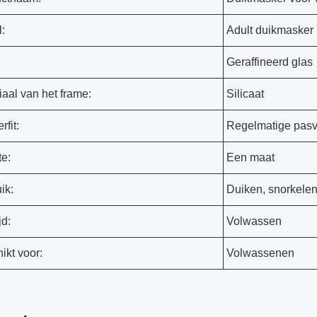
:
Adult duikmasker
Geraffineerd glas
iaal van het frame:
Silicaat
fit:
Regelmatige pas
te:
Een maat
ik:
Duiken, snorkele
jd:
Volwassen
ikt voor:
Volwassenen