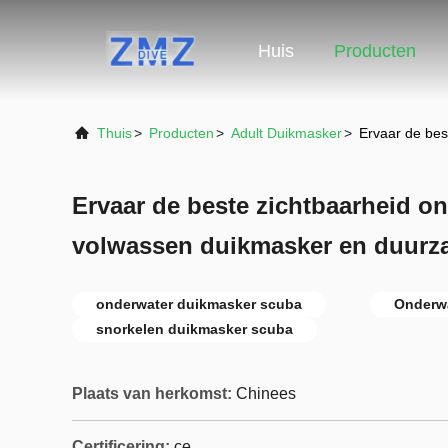
Huis
Producten
Thuis
>
Producten
>
Adult Duikmasker
>
Ervaar de bes
Ervaar de beste zichtbaarheid o
volwassen duikmasker en duur
onderwater duikmasker scuba
Onderwa
snorkelen duikmasker scuba
Plaats van herkomst:
Chinees
Certificering:
ce