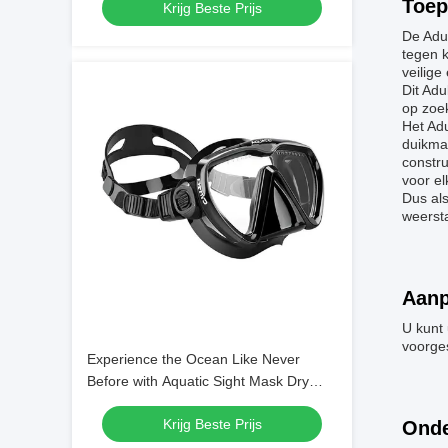
Toep
Krijg Beste Prijs
De Adul
tegen 
veilige
Dit Adu
op zoek
Het Adu
duikmas
constru
voor el
Dus al
weerst
Aanp
U kunt 
voorges
Experience the Ocean Like Never
Before with Aquatic Sight Mask Dry
Snorkel and Single Lens Mask
Krijg Beste Prijs
Onde