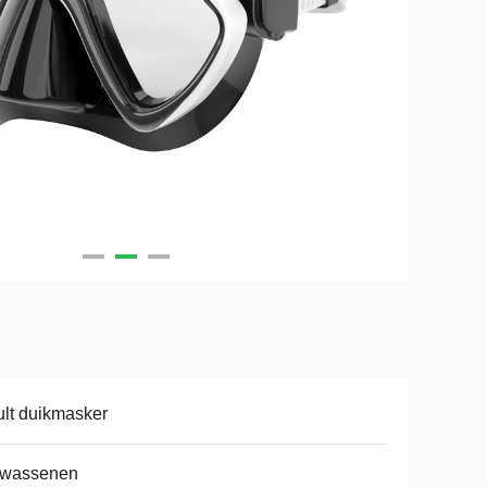
lt duikmasker
lwassenen