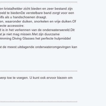
n kristalhelder zicht bieden en zeer bestand zijn
eld te biedenDe verstelbare band zorgt voor een
elfs als u handschoenen draagt.
ten, waaronder duiken, snorkelen en vrije duiken.Of
ecte accessoire.
d is in het verkennen van de onderwaterwereld.Dit
at je niet mag missen.Met zijn duurzame
Swimming Diving Glasses het perfecte hulpmiddel
 dat de meest uitdagende onderwateromgevingen kan
twerp toe te voegen. U kunt ook ervoor kiezen om