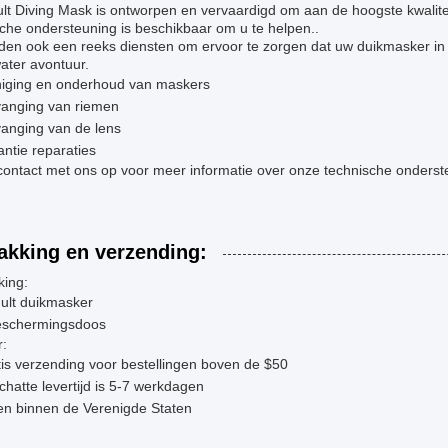
ult Diving Mask is ontworpen en vervaardigd om aan de hoogste kwalit
che ondersteuning is beschikbaar om u te helpen..
en ook een reeks diensten om ervoor te zorgen dat uw duikmasker in t
ater avontuur.
niging en onderhoud van maskers
vanging van riemen
anging van de lens
ntie reparaties
ontact met ons op voor meer informatie over onze technische onderst
akking en verzending:
king:
ult duikmasker
eschermingsdoos
r:
is verzending voor bestellingen boven de $50
hatte levertijd is 5-7 werkdagen
en binnen de Verenigde Staten