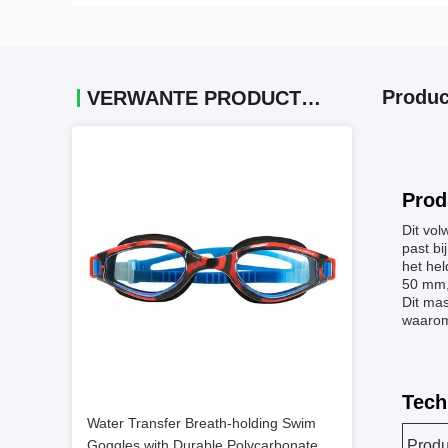
Produc
VERWANTE PRODUCTEN
Prod
Dit vol
past bi
het he
50 mm,
Dit ma
waarom 
Tech
Water Transfer Breath-holding Swim
Goggles with Durable Polycarbonate
Prod