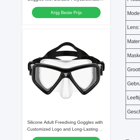
Frame Material
Krijg Beste Prijs
Model
Lens:
Mater
Masker
Groot
Gebru
Leefti
Gesch
Silicone Adult Freediving Goggles with
Customized Logo and Long-Lasting
Design