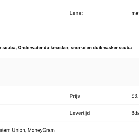
Lens:
met
,
,
r scuba
Onderwater duikmasker
snorkelen duikmasker scuba
Prijs
$3.
Levertijd
8d
Western Union, MoneyGram