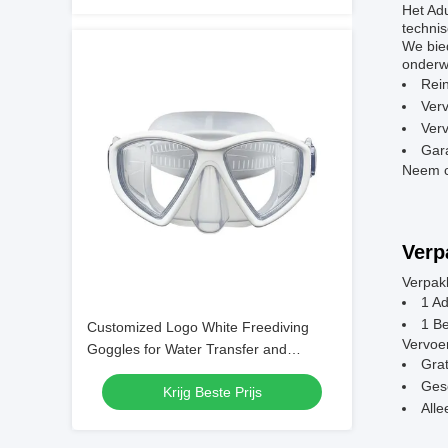
Het Ad
technis
We bied
onderw
Rei
Ver
Verv
Gara
Neem c
Verp
Verpak
1 Ad
1 B
Customized Logo White Freediving
Vervoe
Goggles for Water Transfer and
Grat
Swimming
Gesc
Krijg Beste Prijs
Alle