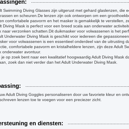
assingen:
t Swimming Diving Glasses zijn uitgerust met gehard glaslenzen, die ee
krassen en scheuren.De lenzen zijn ook ontworpen om een groothoekbe
 en comfortabele pasvorm en het masker is gemakkelijk te verstellen, z
lt Diving Mask is perfect voor een breed scala aan onderwater activitei
 naar verzonken schatten.Dit duikmasker voor volwassenen is het perf
lt Underwater Diving Mask is geschikt voor iedereen die gepassioneer
ker voor volwassenen is een essentieel onderdeel van de uitrusting d
ctie, comfortabele pasvorm en kristalheldere lenzen, zijn deze Adult 
k onderwater avontuur.
s je op zoek bent naar een kwalitatief hoogwaardig Adult Diving Mask
aan, zoek dan niet verder dan het Adult Underwater Diving Mask.
assing:
uw Adult Diving Goggles personaliseren door uw favoriete kleur en on
chreven lenzen toe te voegen voor een preciezer zicht.
rsteuning en diensten: