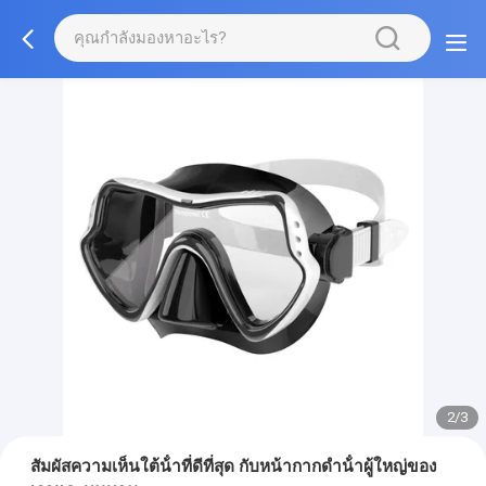
2/3
สัมผัสความเห็นใต้น้ําที่ดีที่สุด กับหน้ากากดําน้ําผู้ใหญ่ของ