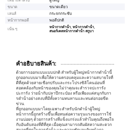
เหมาะสําหรับ
ผู้ใหญ่
ขนาด
ขนาดเดียว
เลนส์
กระจกกระชับ
หน้ากากพอดี
พอดีปกติ
,
,
หน้ากากดําน้ํา
หน้ากากดําน้ํา
เน้น ๆ:
สนอร์เคลหน้ากากดําน้ํา สกูบา
คําอธิบายสินค้า:
ด้วยการออกแบบแบบปกติ สําหรับผู้ใหญ่หน้ากากดําน้ํานี้
ถูกออกแบบมาเพื่อให้ความครอบคลุมและความสบายใจที่
ดีที่สุดด้วยสายเชือกปรับและกระโปรงซิลิโคนอ่อนที่
สอดคล้องกับหน้าของคุณไม่ว่าคุณจะสํารวจปะการัง
ปะการัง ว่ายน้ํากับปลาปีกระป๋อง หรือเพียงแค่สนุกกับกา
รดําน้ําอย่างสงบที่มีทั้งความทนทานและทนต่อรอยขีด
ข่วน.
ที่ถูกออกแบบมาโดยเฉพาะสําหรับนักดําน้ําผู้ใหญ่
หน้ากากนี้ถูกสร้างขึ้นเพื่อทนต่อความรุนแรงของการใช้
งานบ่อยๆ ด้วยการสร้างที่แข็งแกร่งแล้วทําไมคุณถึงพอใจ
กับอันดับสองที่ดีที่สุด เมื่อคุณสามารถสัมผัสความสะดวก
สบายที่สุดในการดําน้ํา และความชัดเจนกับหน้ากา