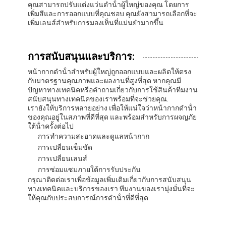
คุณสามารถปรับแต่งแว่นดําน้ําผู้ใหญ่ของคุณ โดยการ
เกี่ยวกับเรา
เพิ่มสีและการออกแบบที่คุณชอบ คุณยังสามารถเลือกที่จะ
เพิ่มเลนส์สําหรับการมองเห็นที่แม่นยํามากขึ้น
ทัวร์โรงงาน
การควบคุมคุณภาพ
การสนับสนุนและบริการ:
หน้ากากดําน้ําสําหรับผู้ใหญ่ถูกออกแบบและผลิตให้ตรง
ติดต่อเรา
กับมาตรฐานคุณภาพและผลงานที่สูงที่สุด หากคุณมี
ปัญหาทางเทคนิคหรือคําถามเกี่ยวกับการใช้สินค้าทีมงาน
ข่าว
สนับสนุนทางเทคนิคของเราพร้อมที่จะช่วยคุณ.
เรายังให้บริการหลายอย่าง เพื่อให้แน่ใจว่าหน้ากากดําน้ํา
ของคุณอยู่ในสภาพที่ดีที่สุด และพร้อมสําหรับการผจญภัย
กรณี
ใต้น้ําครั้งต่อไป
การทําความสะอาดและดูแลหน้ากาก
การเปลี่ยนเข็มขัด
การเปลี่ยนเลนส์
หน้ากากดําน้ําผู้ใหญ่
การซ่อมแซมภายใต้การรับประกัน
กรุณาติดต่อเราเพื่อข้อมูลเพิ่มเติมเกี่ยวกับการสนับสนุน
ชุดดําน้ําเด็ก
ทางเทคนิคและบริการของเรา ทีมงานของเรามุ่งมั่นที่จะ
ให้คุณกับประสบการณ์การดําน้ําที่ดีที่สุด
ดำน้ำตื้น