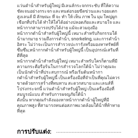
แว่นดําน้ําสําหรับผู้ใหญ่ มีเลนส์กระจกกระชับ ที่ให้ความ
ชัดเจนอย่างกระจก และทนต่อรอยขีดข่วนและรอยแตก
สูงเลนส์ มี ลักษณะ ที่ จะ ทํา ให้ เห็น ภาพ ใน มุม ใหญ่ผูก
เชือกที่ปรับได้ ทําให้ใส่ได้อย่างปลอดภัยและสบายใจ และ
หน้ากากสามารถปรับได้ง่าย แม้จะสวมถุงมือ
หน้ากากดําน้ําสําหรับผู้ใหญ่นี้ เหมาะสําหรับกิจกรรมใต้
น้ํามากมาย รวมถึงการดําน้ํา, snorkeling, และการดําน้ํา
อิสระ ไม่ว่าจะเป็นการสํารวจปะการังหรือมองหาทรัพย์ที่
ซึมซึม,หน้ากากดําน้ําสําหรับผู้ใหญ่นี้ เป็นอุปกรณ์เสริมที่
ดีที่สุด
หน้ากากดําน้ําสําหรับผู้ใหญ่ เหมาะสําหรับใครก็ตามที่มี
ความกระตือรือร้นในการสํารวจโลกใต้น้ํา ไม่ว่าคุณจะ
เป็นนักดําน้ําที่ประสบการณ์ หรือเริ่มต้นหน้ากา
กดําน้ําสําหรับผู้ใหญ่นี้ เป็นเครื่องมือที่จําเป็นที่คุณไม่ควร
ขาดด้วยการสร้างที่ทนทาน สะดวกสบาย และเลนส์ที่
โปร่งกระจกนี้ แว่นดําน้ําสําหรับผู้ใหญ่ เป็นเครื่องมือที่
สมบูรณ์แบบ สําหรับการผจญภัยใต้น้ํา
ดังนั้น หากคุณกําลังมองหาหน้ากากดําน้ําผู้ใหญ่ที่มี
บ้าน
คุณภาพสูง ที่สามารถทนต่อสภาพแวดล้อมใต้น้ําที่ท้าทาย
ที่สุด
สินค้า
วิดีโอ
การปรับแต่ง: