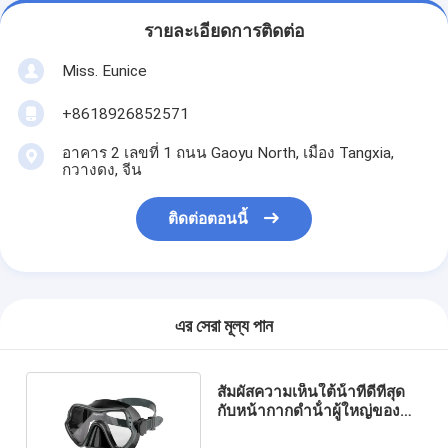
รายละเอียดการติดต่อ
Miss. Eunice
+8618926852571
อาคาร 2 เลขที่ 1 ถนน Gaoyu North, เมือง Tangxia,
กวางดง, จีน
ติดต่อตอนนี้
এর সেরা মূল্য পান
สัมผัสความเห็นใต้น้ําที่ดีที่สุด
กับหน้ากากดําน้ําผู้ใหญ่ของ
เราและทนทาน