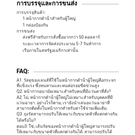
การบรรจุและการขนส่ง
ปีกว่ายน้ํา
การบรรจุสินค้า:
ชุดหน้ากากล่อง
1 หน้ากากดําน้ําสําหรับผู้ใหญ่
1 กล่องป้องกัน
อุปกรณ์เสริมสําหรับดําน้ํา
การขนส่ง
ส่งฟรีสําหรับการสั่งซื้อมากกว่า 50 ดอลลาร์
ระยะเวลาการจัดส่งประมาณ 5-7 วันทําการ
เรือภายในสหรัฐอเมริกาเท่านั้น
FAQ:
A1: วัสดุของเลนส์ที่ใช้ในหน้ากากดําน้ําผู้ใหญ่คือกระจก
ที่แข็งแรง ซึ่งทนทานและทนต่อรอยขีดข่วนสูง
Q2: หน้ากากอนามัยเหมาะสําหรับคนที่มีแว่นตาที่สั่ง?
A2: ไม่, หน้ากากดําน้ําผู้ใหญ่ไม่เหมาะสําหรับบุคคลที่มี
แว่นฉายา. อย่างไรก็ตาม, เรายังนําเสนอแว่นฉายาที่
สามารถติดตั้งในหน้ากากสําหรับค่าใช้จ่ายเพิ่มเติม.
Q3: ถุงรัดสามารถปรับให้เหมาะกับขนาดหัวที่แตกต่างกัน
ได้หรือไม่?
ตอบ3: ใช่, เส้นรัดของหน้ากากดําน้ําผู้ใหญ่สามารถปรับ
ให้เหมาะกับขนาดหัวที่แตกต่างกันได้. สามารถปรับได้