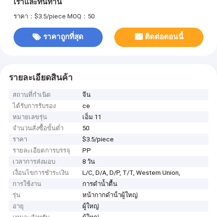
เราและทนทาน
ราคา：$3.5/piece
MOQ：50
ราคาถูกที่สุด
ติดต่อตอนนี้
รายละเอียดสินค้า
สถานที่กำเนิด
จีน
ได้รับการรับรอง
ce
หมายเลขรุ่น
เอ็ม 11
จำนวนสั่งซื้อขั้นต่ำ
50
ราคา
$3.5/piece
รายละเอียดการบรรจุ
PP
เวลาการส่งมอบ
8 วัน
เงื่อนไขการชำระเงิน
L/C, D/A, D/P, T/T, Western Union,
การใช้งาน
การดำน้ำตื้น
รุ่น
หน้ากากดําน้ําผู้ใหญ่
อายุ
ผู้ใหญ่