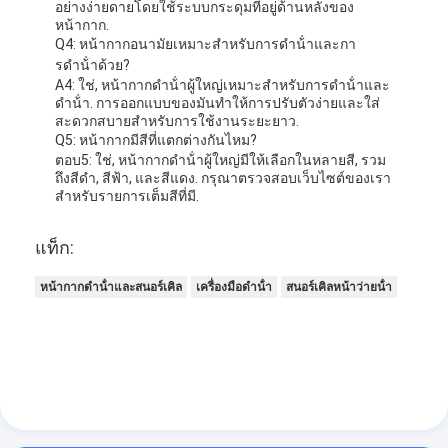
อย่างง่ายดายโดยใช้ระบบกระดุมที่อยู่ด้านหลังของ
หน้ากาก.
Q4: หน้ากากอนามัยเหมาะสําหรับการดําน้ําและกา
รดําน้ําด้วย?
A4: ใช่, หน้ากากดําน้ําผู้ใหญ่เหมาะสําหรับการดําน้ําและ
ดําน้ํา. การออกแบบของมันทําให้การปรับตัวง่ายและใส่
สะดวกสบายสําหรับการใช้งานระยะยาว.
Q5: หน้ากากมีสีที่แตกต่างกันไหม?
ตอบ5: ใช่, หน้ากากดําน้ําผู้ใหญ่มีให้เลือกในหลายสี, รวม
ถึงสีดํา, สีฟ้า, และสีแดง. กรุณาตรวจสอบเว็บไซต์ของเรา
สําหรับรายการเต็มสีที่มี.
แท็ก:
หน้ากากดําน้ําและสนอร์เคิล
เครื่องมือดําน้ํา
สนอร์เคิลหน้าว่ายน้ํา