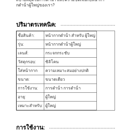
กดําน้ําผู้ใหญ่ของเรา?
ปริมาตรเทคนิค:
ชื่อสินค้า:
หน้ากากดําน้ํา สําหรับ ผู้ใหญ่
รุ่น:
หน้ากากดําน้ําผู้ใหญ่
เลนส์:
กระจกกระชับ
วัสดุกรอบ:
ซิลิโคน
ใส่หน้ากาก
ความเหมาะสมอย่างปกติ
ขนาด:
ขนาดเดียว
การใช้งาน:
การดําน้ํา การดําน้ํา
อายุ:
ผู้ใหญ่
เหมาะสําหรับ:
ผู้ใหญ่
การใช้งาน: