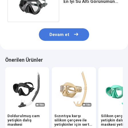
En İyi Su Altı Görünümünü
Yaşayın
Devam et
Önerilen Ürünler
Doldurulmuş cam
Sızıntıya karşı
Silikon çerçev
yetişkin dalış
silikon çerçeve ile
yetişkin dalış
maskesi
yetişkinler için sert
maskesi yetişk