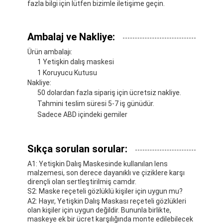
fazla bilgi için lütfen bizimle iletişime geçin.
Yüzen yüzme kanatları
Şnorkel maske seti
Ambalaj ve Nakliye:
Dalış Aksesuarları
Ürün ambalajı:
1 Yetişkin dalış maskesi
1 Koruyucu Kutusu
Nakliye:
50 dolardan fazla sipariş için ücretsiz nakliye.
Tahmini teslim süresi 5-7 iş günüdür.
Sadece ABD içindeki gemiler
Sıkça sorulan sorular:
A1: Yetişkin Dalış Maskesinde kullanılan lens
malzemesi, son derece dayanıklı ve çiziklere karşı
dirençli olan sertleştirilmiş camdır.
S2: Maske reçeteli gözlüklü kişiler için uygun mu?
A2: Hayır, Yetişkin Dalış Maskası reçeteli gözlükleri
olan kişiler için uygun değildir. Bununla birlikte,
maskeye ek bir ücret karşılığında monte edilebilecek