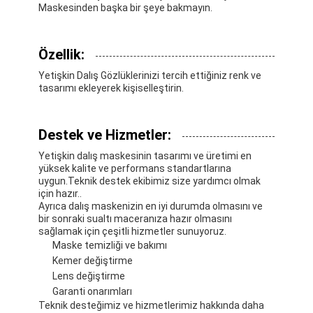
Maskesinden başka bir şeye bakmayın.
Bizim Hakkımızda
Fabrika turu
Özellik:
Kalite Kontrolü
Yetişkin Dalış Gözlüklerinizi tercih ettiğiniz renk ve
tasarımı ekleyerek kişiselleştirin.
Bizimle İletişim
Destek ve Hizmetler:
Haberler
Yetişkin dalış maskesinin tasarımı ve üretimi en
Davalar
yüksek kalite ve performans standartlarına
uygun.Teknik destek ekibimiz size yardımcı olmak
için hazır..
Ayrıca dalış maskenizin en iyi durumda olmasını ve
bir sonraki sualtı maceranıza hazır olmasını
Yetişkin Dalış Maskesi
sağlamak için çeşitli hizmetler sunuyoruz.
Maske temizliği ve bakımı
Çocuk Dalış Kitsesi
Kemer değiştirme
Lens değiştirme
Dalış şnorkel
Garanti onarımları
Teknik desteğimiz ve hizmetlerimiz hakkında daha