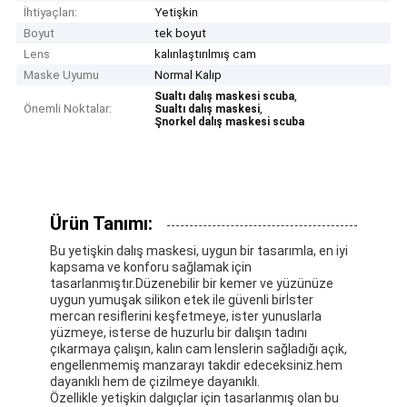
İhtiyaçları:
Yetişkin
Boyut
tek boyut
Lens
kalınlaştırılmış cam
Maske Uyumu
Normal Kalıp
,
Sualtı dalış maskesi scuba
Önemli Noktalar:
,
Sualtı dalış maskesi
Şnorkel dalış maskesi scuba
Ürün Tanımı:
Bu yetişkin dalış maskesi, uygun bir tasarımla, en iyi
kapsama ve konforu sağlamak için
tasarlanmıştır.Düzenebilir bir kemer ve yüzünüze
uygun yumuşak silikon etek ile güvenli birİster
mercan resiflerini keşfetmeye, ister yunuslarla
yüzmeye, isterse de huzurlu bir dalışın tadını
çıkarmaya çalışın, kalın cam lenslerin sağladığı açık,
engellenmemiş manzarayı takdir edeceksiniz.hem
dayanıklı hem de çizilmeye dayanıklı.
Özellikle yetişkin dalgıçlar için tasarlanmış olan bu