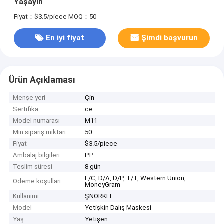
Yaşayın
Fiyat：$3.5/piece
MOQ：50
En iyi fiyat
Şimdi başvurun
Ürün Açıklaması
Menşe yeri
Çin
Sertifika
ce
Model numarası
M11
Min sipariş miktarı
50
Fiyat
$3.5/piece
Ambalaj bilgileri
PP
Teslim süresi
8 gün
L/C, D/A, D/P, T/T, Western Union,
Ödeme koşulları
MoneyGram
Kullanımı
ŞNORKEL
Model
Yetişkin Dalış Maskesi
Yaş
Yetişen