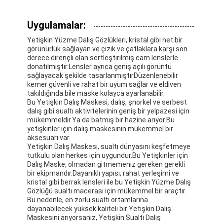
Uygulamalar:
Yetişkin Yüzme Dalış Gözlükleri, kristal gibi net bir
görünürlük sağlayan ve çizik ve çatlaklara karşı son
derece dirençli olan sertleştirilmiş cam lenslerle
donatılmıştır.Lensler ayrıca geniş açılı görüntü
sağlayacak şekilde tasarlanmıştırDüzenlenebilir
kemer güvenli ve rahat bir uyum sağlar ve eldiven
takıldığında bile maske kolayca ayarlanabilir.
Bu Yetişkin Dalış Maskesi, dalış, şnorkel ve serbest
dalış gibi sualtı aktivitelerinin geniş bir yelpazesi için
mükemmeldir.Ya da batmış bir hazine arıyor.Bu
yetişkinler için dalış maskesinin mükemmel bir
aksesuarı var.
Yetişkin Dalış Maskesi, sualtı dünyasını keşfetmeye
tutkulu olan herkes için uygundur.Bu Yetişkinler için
Dalış Maske, olmadan gitmemeniz gereken gerekli
Evde
bir ekipmandır.Dayanıklı yapısı, rahat yerleşimi ve
kristal gibi berrak lensleri ile bu Yetişkin Yüzme Dalış
Ürün
Gözlüğü sualtı macerası için mükemmel bir araçtır.
Bu nedenle, en zorlu sualtı ortamlarına
videolar
dayanabilecek yüksek kaliteli bir Yetişkin Dalış
Maskesini arıyorsanız, Yetişkin Sualtı Dalış