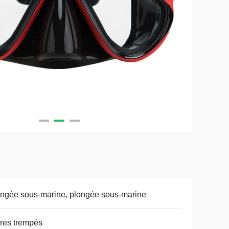
ngée sous-marine, plongée sous-marine
res trempés