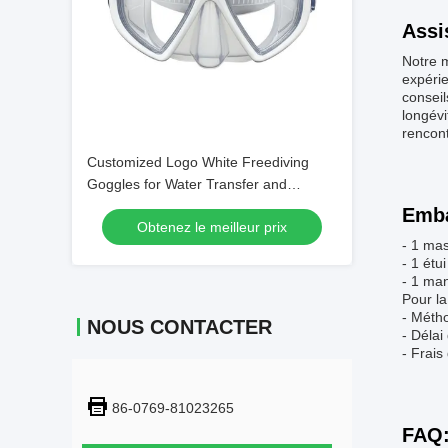
Assi
Notre m
expérie
conseil
longévi
rencont
Customized Logo White Freediving
Goggles for Water Transfer and
Swimming
Emba
Obtenez le meilleur prix
- 1 ma
- 1 étu
- 1 man
Pour la
- Métho
NOUS CONTACTER
- Délai
- Frais 
86-0769-81023265
FAQ