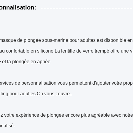
onnalisation:
masque de plongée sous-marine pour adultes est disponible en u
au confortable en silicone.La lentille de verre trempé offre une vi
 et la plongée en apnée.
rvices de personnalisation vous permettent d'ajouter votre pro
ling pour adultes.On vous couvre..
 votre expérience de plongée encore plus agréable avec notr
nalisé.