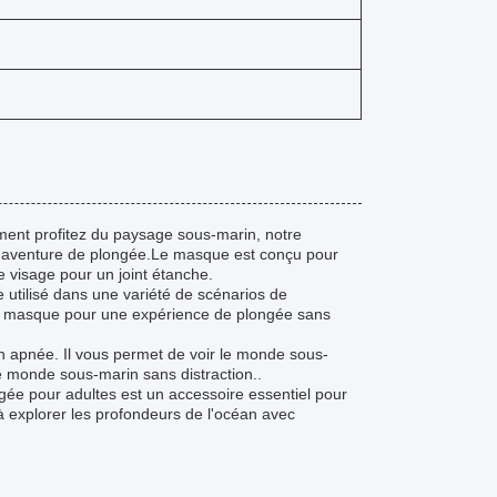
ement profitez du paysage sous-marin, notre
e aventure de plongée.Le masque est conçu pour
e visage pour un joint étanche.
 utilisé dans une variété de scénarios de
e masque pour une expérience de plongée sans
 apnée. Il vous permet de voir le monde sous-
e monde sous-marin sans distraction..
e pour adultes est un accessoire essentiel pour
explorer les profondeurs de l'océan avec