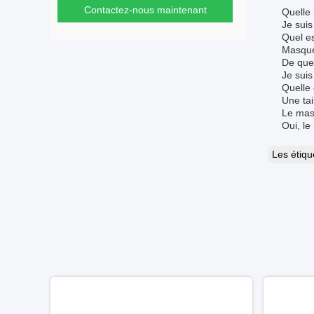
Contactez-nous maintenant
Quelle
Je sui
Quel es
Masque
De que
Je suis
Quelle 
Une tai
Le masq
Oui, le
Les étiq