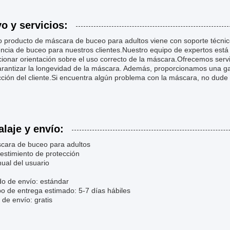
o y servicios:
 producto de máscara de buceo para adultos viene con soporte técnico 
ncia de buceo para nuestros clientes.Nuestro equipo de expertos está
ionar orientación sobre el uso correcto de la máscara.Ofrecemos serv
rantizar la longevidad de la máscara. Además, proporcionamos una gar
cción del cliente.Si encuentra algún problema con la máscara, no dud
laje y envío:
scara de buceo para adultos
estimiento de protección
ual del usuario
do de envío: estándar
o de entrega estimado: 5-7 días hábiles
 de envío: gratis