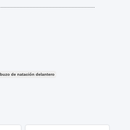
buzo de natación delantero