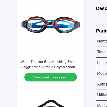
Desc
Pará
Nombr
Tama
Water Transfer Breath-holding Swim
Lente
Goggles with Durable Polycarbonate
Frame Material
Mode
Consiga el mejor precio
Apto 
Utiliz
Masca