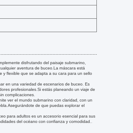
implemente disfrutando del paisaje submarino,
cualquier aventura de buceo.La máscara está
y flexible que se adapta a su cara para un sello
sar en una variedad de escenarios de buceo. Es
dores profesionales.Si estás planeando un viaje de
in complicaciones.
mite ver el mundo submarino con claridad, con un
niebla.Asegurándote de que puedas explorar el
eo para adultos es un accesorio esencial para sus
ndidades del océano con confianza y comodidad..