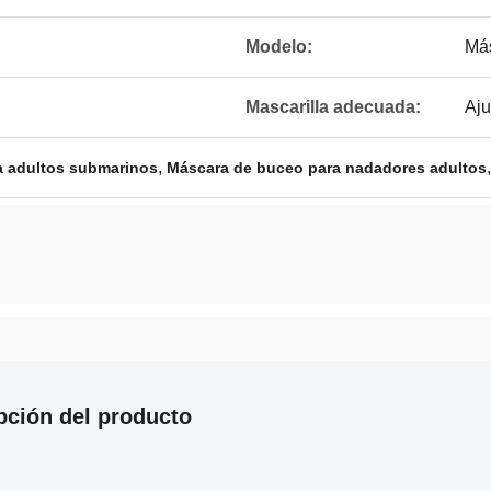
Modelo:
Más
Mascarilla adecuada:
Aju
,
a adultos submarinos
Máscara de buceo para nadadores adultos
pción del producto