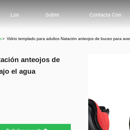
Los
Sobre
Contacta Con
Vídeos
Nosotros
Nosotros
s
>
Vidrio templado para adultos Natación anteojos de buceo para ave
tación anteojos de
ajo el agua