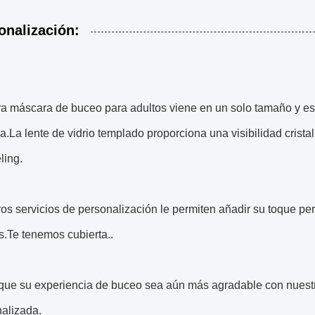
onalización:
a máscara de buceo para adultos viene en un solo tamaño y e
na.La lente de vidrio templado proporciona una visibilidad crista
ling.
os servicios de personalización le permiten añadir su toque p
s.Te tenemos cubierta..
ue su experiencia de buceo sea aún más agradable con nuest
alizada.