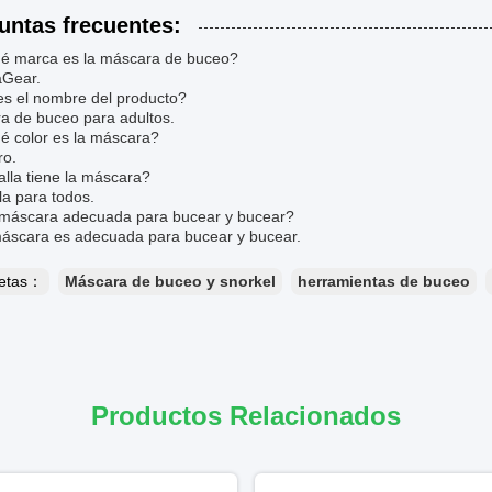
untas frecuentes:
é marca es la máscara de buceo?
aGear.
es el nombre del producto?
a de buceo para adultos.
é color es la máscara?
ro.
lla tiene la máscara?
la para todos.
 máscara adecuada para bucear y bucear?
 máscara es adecuada para bucear y bucear.
uetas：
Máscara de buceo y snorkel
herramientas de buceo
Productos Relacionados