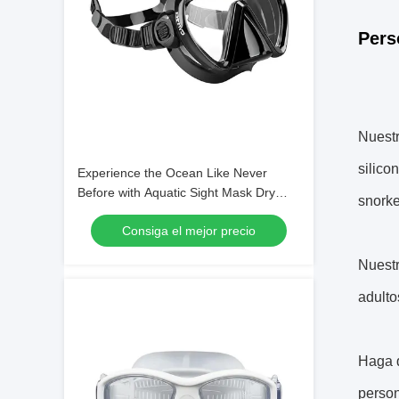
Pers
Nuestr
silico
Experience the Ocean Like Never
Before with Aquatic Sight Mask Dry
snorke
Snorkel and Single Lens Mask
Consiga el mejor precio
Nuestr
adulto
Haga q
person