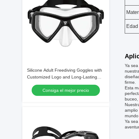
Mater
Edad
Apli
Ya sea 
Silicone Adult Freediving Goggles with
nuestr
diseñad
Customized Logo and Long-Lasting
firme.
Design
Esta m
Consiga el mejor precio
perfect
buceo,
Nuestr
amplio 
mundo 
Ya sea
aventu