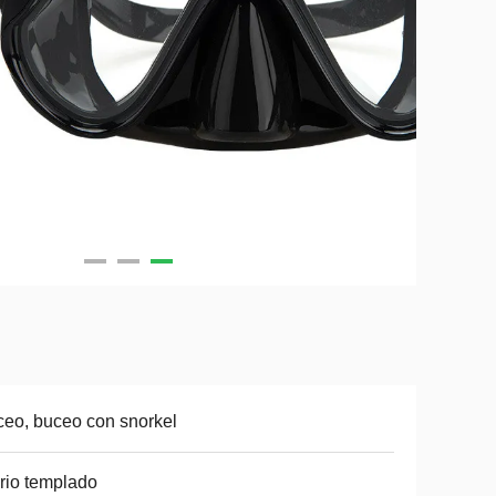
eo, buceo con snorkel
rio templado