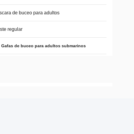
cara de buceo para adultos
ste regular
,
Gafas de buceo para adultos submarinos