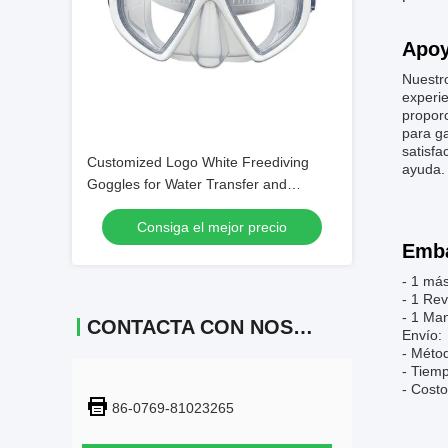
Apoy
Nuestro
experie
proporc
para ga
satisfa
Customized Logo White Freediving
ayuda.
Goggles for Water Transfer and
Swimming
Consiga el mejor precio
Emba
- 1 má
- 1 Rev
- 1 Man
CONTACTA CON NOSOTROS
Envío:
- Méto
- Tiemp
- Costo
86-0769-81023265