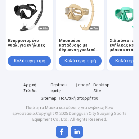
Εναρμονισμένο
Μασκούρα
Σιλικόνιο πλα
γυαλί για ενήλικες
κατάδυσης με
ενήλικας κατ
θέρμανση γυαλιού
μάσκα κατάλλ
για ενήλικες με
για ενήλικες
αντιατρητικό
Επικρατευτικ
Καλύτερη τιμή
Καλύτερη τιμή
Καλύτερη 
σιλικόνιο πλαίσιο
γυαλί φακό
Αρχική
Περίπου
επαφή
Desktop
Σελίδα
εμείς
Site
Sitemap
Πολιτική απορρήτου
Ποιότητα
Μάσκα κατάδυσης για ενήλικες
Κίνα
εργοστάσιο.Copyright © 2025 Dongguan City Guoyang Sports
Equipment Co., Ltd.. All Rights Reserved.