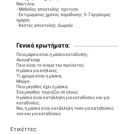
Πλυκάκια
Ναυτιλία:
- Μέθοδος αποστολής: πρότυπο
- Εκτιμώμενος χρόνος παράδοσης: 5-7 εργάσιμες
Σετ μάσκας για καταδύσεις
ημέρες
- Κόστος αποστολής: Δωρεάν
Συσκευές κατάδυσης
Γενικά ερωτήματα:
Ποια μάρκα είναι η μάσκα κατάδυσης;
ΑκουαΓκεαρ.
Ποιο είναι το όνομα του προϊόντος;
Η μάσκα για ενήλικες.
Τι χρώμα είναι η μάσκα;
Μαύρο.
Ποιο μέγεθος έχει η μάσκα;
Ένα μέγεθος ταιριάζει σε όλους.
Η μάσκα είναι κατάλληλη για καταδύσεις και για
καταδύσεις;
Ναι, η μάσκα είναι κατάλληλη τόσο για καταδύσεις
όσο και για καταδύσεις.
Ετικέττες: