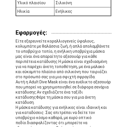
Υλικό πλαισίου
Σιλικόνη
Ηλικία
Ενήλικες
Εφαρμογές:
Είτε εξερευνείτε κοραλλιογενείς ύφαλους,
κολυμπάτε με θαλάσσια ζωή, ή απλά απολαμβάνετε
το υποβρύχιο τοπίο, η ενήλικη υποβρύχια μάσκα
μας είναι ένα απαραίτητο αξεσουάρ για κάθε
περιπέτεια κατάδυσης.Η μάσκα είναι σχεδιασμένη
για να παρέχει άνετη τοποθέτηση, με ένα μαλακό
και εύκαμπτο πλαίσιο από σιλικόνη που ταιριάζει
στο πρόσωπό σας για μια σφιχτή σφραγίδα.
Αυτή η Adult Dive Mask είναι ένα ευέλικτο αξεσουάρ
που μπορεί να χρησιμοποιηθεί σε διάφορα σενάρια
κατάδυσης.Αν σχεδιάζετε ένα ταξίδι
κατάδυσηςΦέρε τη μάσκα σου για μια άνετη
κατάδυση.
Η μάσκα κατάδυσης για ενήλικες είναι ιδανική και
για καταδύσεις. Σας επιτρέπει να δείτε τον
υποβρύχιο κόσμο καθαρά, με ευρύ οπτικό
πεδίο.διασφαλίζοντας ότι μπορείτε να