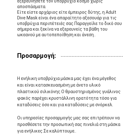
εξερευνήσετε τον υποβρύχιο κόσμο χωρίς
αποσπάσματα.
Είτε είστε αρχάριος είτε έμπειρος δύτης, η Adult
Dive Mask είναι ένα απαραίτητο αξεσουάρ για τις
υποβρύχια περιπέτειές σας.Παραγγείλε το δικό σου
σήμερα και ξεκίνα να εξερευνείς τα βάθη του
ωκεανού με αυτοπεποίθηση και άνεση..
Προσαρμογή:
Η ενήλικη υποβρύχια μάσκα μας έχει ένα μέγεθος
και είναι κατασκευασμένη με άνετο υλικό
πλαστικού σιλικόνης.Ο θραυστηρισμένος γυάλινος
φακός παρέχει κρυστάλλινη ορατότητα τόσο για
Σπίτι
καταδύσεις όσο και για καταδύσεις με σνόρκελ.
Οι υπηρεσίες προσαρμογής μας σας επιτρέπουν να
Προϊόντα
προσθέσετε την προσωπική σας πινελιά στη μάσκα
για ενήλικες.Σε καλύπτουμε..
Βίντεο