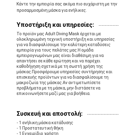
Κάντε την εμπειρία σας ακόμα πιο ευχάριστη με την
Σχετικά με εμάς
προσαρμοσμένη μάσκα για ενήλικες.
Επισκεψή εργοστασίου
Υποστήριξη και υπηρεσίες:
Έλεγχος ποιότητας
Το προϊόν μας Adult Diving Mask έρχεται με
ολοκληρωμένη τεχνική υποστήριξη και υπηρεσίες
για να διασφαλίσουμε την καλύτερη καταδύσεις
Επικοινωνήστε μαζί μας
εμπειρία για τους πελάτες μας.Η ομάδα
εμπειρογνωμόνων μας είναι διαθέσιμη για να
Ειδήσεις
απαντήσει σε κάθε ερώτηση και να παρέχει
καθοδήγηση σχετικά με τη σωστή χρήση της
μάσκας.Προσφέρουμε υπηρεσίες συντήρησης και
Υποθέσεις
επισκευής προϊόντων για να διασφαλίσουμε τη
μακροζωία της μάσκας.Αν αντιμετωπίσετε
προβλήματα με τη μάσκα, μην διστάσετε να
επικοινωνήσετε μαζί μας για βοήθεια.
Μάσκα κατάδυσης για ενήλικες
Παιδικό κιτ κατάδυσης
Συσκευή και αποστολή:
- 1 ενήλικη μάσκα κατάδυσης
Σνόρκελ κατάδυσης
- 1 Προστατευτική θήκη
- 1 Εγχειρίδιο χρήστη