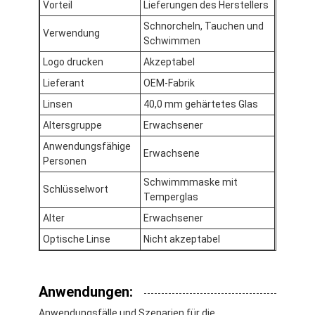
Vorteil
Lieferungen des Herstellers
Über uns
Schnorcheln, Tauchen und
Verwendung
Schwimmen
Werksbesichtigung
Logo drucken
Akzeptabel
Qualitätskontrolle
Lieferant
OEM-Fabrik
Linsen
40,0 mm gehärtetes Glas
Kontakt mit uns
Altersgruppe
Erwachsener
Neuigkeiten
Anwendungsfähige
Erwachsene
Personen
Rechtssachen
Schwimmmaske mit
Schlüsselwort
Temperglas
Alter
Erwachsener
Tauchmaske für Erwachsene
Optische Linse
Nicht akzeptabel
Kindertauchgerät
Anwendungen:
Tauchschnorchel
Anwendungsfälle und Szenarien für die