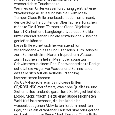
Schwimmflossen
wasserdichte Tauchmaske:
Wenn es um Unterwasserforschung geht, ist eine
zuverlässige Ausrüstung wie die Swim Mask
Schnorchelmaskensatz
Temper Glass Brille unerlässlich.oder nur jemand,
der die Schönheit unter der Oberfläche erforschen
Tauchzubehör
möchte.Die 4,0mm Tempered Glass-Objektive
bietet Klarheit und Langlebigkeit, so dass Sie klar
unter Wasser sehen und die erstaunliche Aussicht
genießen können.
Diese Brille eignet sich hervorragend für
verschiedene Anlässe und Szenarien, zum Beispiel
zum Schnorcheln in klarem tropischem Wasser,
zum Tauchen im tiefen Meer oder sogar zum
Schwimmen in einem Pool.Das wasserdichte Design
schützt die Augen vor Wasser und Schmutz, so
dass Sie sich auf die aktuelle Erfahrung
konzentrieren können.
Als OEM-Fabriklieferant sind diese Brillen
CE/ROSH/ISO-zertifiziert, was hohe Qualitäts- und
Sicherheitsstandards garantiert.Die Möglichkeit des
Logo-Drucks macht sie zu einer ausgezeichneten
Wahl für Unternehmen, die ihre Marke bei
wasserbezogenen Aktivitäten fördern möchten.
Egal, ob Sie ein erfahrener Taucher sind oder gerade
erst anfangen, die Swim Mask Temper Glass-Brille