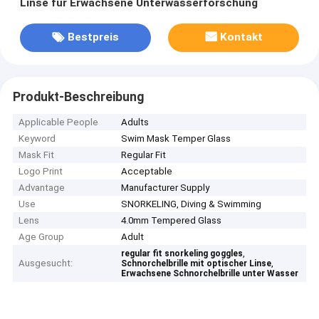
Linse für Erwachsene Unterwasserforschung
Bestpreis
Kontakt
Produkt-Beschreibung
Applicable People
Adults
Keyword
Swim Mask Temper Glass
Mask Fit
Regular Fit
Logo Print
Acceptable
Advantage
Manufacturer Supply
Use
SNORKELING, Diving & Swimming
Lens
4.0mm Tempered Glass
Age Group
Adult
,
regular fit snorkeling goggles
Ausgesucht:
,
Schnorchelbrille mit optischer Linse
Erwachsene Schnorchelbrille unter Wasser