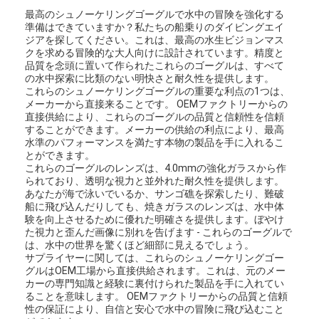
最高のシュノーケリングゴーグルで水中の冒険を強化する
準備はできていますか？私たちの船乗りのダイビングエイ
ジアを探してください。これは、最高の水生ビジョンマス
クを求める冒険的な大人向けに設計されています。精度と
品質を念頭に置いて作られたこれらのゴーグルは、すべて
の水中探索に比類のない明快さと耐久性を提供します。
これらのシュノーケリングゴーグルの重要な利点の1つは、
メーカーから直接来ることです。 OEMファクトリーからの
直接供給により、これらのゴーグルの品質と信頼性を信頼
することができます。メーカーの供給の利点により、最高
水準のパフォーマンスを満たす本物の製品を手に入れるこ
とができます。
これらのゴーグルのレンズは、4.0mmの強化ガラスから作
られており、透明な視力と並外れた耐久性を提供します。
あなたが海で泳いでいるか、サンゴ礁を探索したり、難破
船に飛び込んだりしても、焼きガラスのレンズは、水中体
験を向上させるために優れた明確さを提供します。ぼやけ
た視力と歪んだ画像に別れを告げます - これらのゴーグルで
は、水中の世界を驚くほ​​ど細部に見えるでしょう。
サプライヤーに関しては、これらのシュノーケリングゴー
グルはOEM工場から直接供給されます。これは、元のメー
カーの専門知識と経験に裏付けられた製品を手に入れてい
ることを意味します。 OEMファクトリーからの品質と信頼
性の保証により、自信と安心で水中の冒険に飛び込むこと