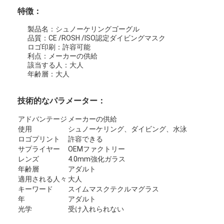
特徴：
製品名：シュノーケリングゴーグル
品質：CE /ROSH /ISO認定ダイビングマスク
ロゴ印刷：許容可能
利点：メーカーの供給
該当する人：大人
年齢層：大人
技術的なパラメーター：
アドバンテージ
メーカーの供給
使用
シュノーケリング、ダイビング、​​水泳
ロゴプリント
許容できる
サプライヤー
OEMファクトリー
レンズ
4.0mm強化ガラス
家へ
年齢層
アダルト
適用される人々
大人
製品
キーワード
スイムマスクテクルマグラス
年
アダルト
光学
受け入れられない
ビデオ