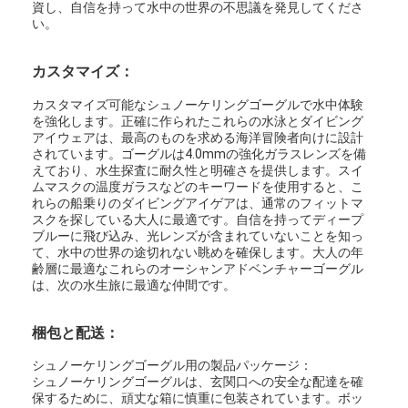
資し、自信を持って水中の世界の不思議を発見してくださ
泳ぐ羽
い。
シュノーケルのマスクセット
カスタマイズ：
スキューバダイビング用品
カスタマイズ可能なシュノーケリングゴーグルで水中体験
を強化します。正確に作られたこれらの水泳とダイビング
アイウェアは、最高のものを求める海洋冒険者向けに設計
されています。ゴーグルは4.0mmの強化ガラスレンズを備
えており、水生探査に耐久性と明確さを提供します。スイ
ムマスクの温度ガラスなどのキーワードを使用すると、こ
れらの船乗りのダイビングアイゲアは、通常のフィットマ
スクを探している大人に最適です。自信を持ってディープ
ブルーに飛び込み、光レンズが含まれていないことを知っ
て、水中の世界の途切れない眺めを確保します。大人の年
齢層に最適なこれらのオーシャンアドベンチャーゴーグル
は、次の水生旅に最適な仲間です。
梱包と配送：
シュノーケリングゴーグル用の製品パッケージ：
シュノーケリングゴーグルは、玄関口への安全な配達を確
保するために、頑丈な箱に慎重に包装されています。ボッ