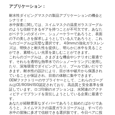
わたしたち に つい て
アプリケーション：
耐水性ダイビングマスクの製品アプリケーションの機会と
工場 ツアー
シナリオ：
水中探査に関しては、スイムマスクの温度ガラスゴーグル
品質管理
のような信頼できるギアを持つことが不可欠です。あなた
がベテランのダイバー、シュノーケラーであろうと、表面
の下の美しさを探求しようとしている人であろうと、これ
連絡 ください
らのゴーグルは完璧な選択です。 4.0mmの強化ガラスレン
ズは、明快さと耐久性を提供し、明らかに水中を見ること
ニュース
ができ、素晴らしい光景を楽しむことができます。
これらのゴーグルは、さまざまな機会やシナリオに最適で
事件
す。それらを透明な熱帯水でのシュノーケリングに使用し
たり、深海環境でダイビングしたり、プールで泳いだりで
きます。耐水性の設計により、目が水や破片から保護され
ていることが保証され、目前の体験に集中できます。
OEMファクトリーのサプライヤーとして、これらのゴーグ
大人のダイビングマスク
ルはCE/ROSH/ISO認定されており、高品質と安全基準を保
証しています。ロゴ印刷のオプションは、水関連のアクテ
ィビティでブランドを宣伝しようとしている企業に最適で
子供のダイビングキット
す。
あなたが経験豊富なダイバーであろうと始めたばかりであ
ダイビングシュノーケル
ろうと、スイムマスクの温度ガラスゴーグルは、すべての
水中の冒険に多才で信頼できる選択肢です。今日ペアに投