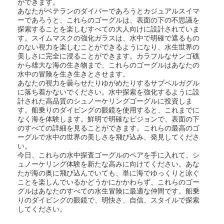
ができます。
あなたがベテランのダイバーであろうとカジュアルスイマ
ーであろうと、これらのゴーグルは、表面の下の不思議を
探索することを楽しむすべての大人向けに設計されていま
す。スイムマスクの強化ガラスは、水中で明確で遮るもの
のない視力を楽しむことができるようになり、水生世界の
美しさに完全に浸ることができます。カラフルなサンゴ礁
から雄大な海の生き物まで、これらのゴーグルはあなたの
水中の冒険を生き生きとさせます。
あなたの視力を曇らせたりゆがめたりするサブペルガグル
に落ち着かないでください。水中探索を強化するように設
計された高品質のシュノーケリングゴーグルに投資しま
す。船乗りのダイビングの眼鏡を使用すると、これまでに
なく海を体験します。鮮明で明確なビジョンで、表面の下
のすべての詳細を見ることができます。これらの最高のゴ
ーグルで水中の世界の美しさを飛び込み、発見してくださ
い。
今日、これらの水中探査ゴーグルのペアを手に入れて、シ
ュノーケリング体験を新たな高みに向けてください。あな
たが海の奥に飛び込んでいても、単に海でゆっくりと泳ぐ
ことを楽しんでいるかどうかにかかわらず、これらのゴー
グルはあなたのすべての水生冒険に最適な仲間です。船乗
りのダイビングの眼鏡で、明快さ、自信、スタイルで探索
してください。