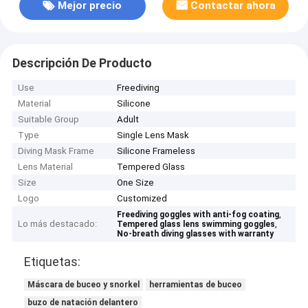
Mejor precio
Contactar ahora
Descripción De Producto
Use
Freediving
Material
Silicone
Suitable Group
Adult
Type
Single Lens Mask
Diving Mask Frame
Silicone Frameless
Lens Material
Tempered Glass
Size
One Size
Logo
Customized
,
Freediving goggles with anti-fog coating
Lo más destacado:
,
Tempered glass lens swimming goggles
No-breath diving glasses with warranty
Etiquetas:
Máscara de buceo y snorkel
herramientas de buceo
buzo de natación delantero