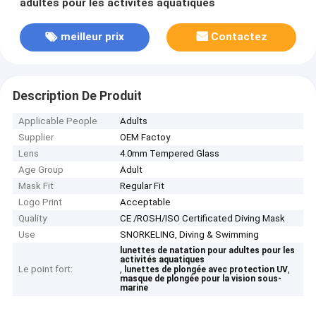
adultes pour les activités aquatiques
meilleur prix
Contactez
Description De Produit
Applicable People
Adults
Supplier
OEM Factoy
Lens
4.0mm Tempered Glass
Age Group
Adult
Mask Fit
Regular Fit
Logo Print
Acceptable
Quality
CE /ROSH/ISO Certificated Diving Mask
Use
SNORKELING, Diving & Swimming
lunettes de natation pour adultes pour les
activités aquatiques
Le point fort:
,
,
lunettes de plongée avec protection UV
masque de plongée pour la vision sous-
marine