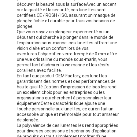
Les nageoires de nage
découvrir la beauté sous la surfaceAvec un accent
sur la qualité et la sécurité, ces lunettes sont
certifiées CE / ROSH / ISO, assurant un masque de
Ensemble de masques de plongée
plongée fiable et durable pour tous vos besoins de
plongée.
Accessoires de plongée sous-marine
Que vous soyez un plongeur expérimenté ou un
débutant qui cherche à plonger dans le monde de
l'exploration sous-marine, ces lunettes offrent une
vision claire et un confort lors de vos
aventures.L'objectif en verre trempé de 0 mm offre
une vue cristalline du monde sous-marin, vous
permettant d'admirer la vie marine et les récifs
coralliens avec facilité.
En tant que produit OEM Factory, ces lunettes
garantissent des normes et des performances de
haute qualité.L'option d'impression de logo les rend
un excellent choix pour les entreprises ou les
organisations qui cherchent à personnaliser leur
équipementCette caractéristique ajoute une
touche personnelle aux lunettes, ce qui en fait un
accessoire unique et mémorable pour tout amateur
de plongée.
La polyvalence de ces lunettes les rend appropriées
pour diverses occasions et scénarios d'application
de produits.ou tout simplement profiter d'une