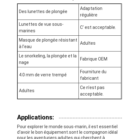
À propos de nous
Adaptation
Des lunettes de plongée
régulière
Visite de l'usine
Lunettes de vue sous-
C' est acceptable.
marines
Contrôle de la qualité
Masque de plongée résistant
Adultes
à l'eau
Nous contacter
Le snorkeling, la plongée et la
Fabrique OEM
Nouvelles
nage
Fourniture du
Les affaires
4.0 mm de verre trempé
fabricant
Ce n'est pas
Adultes
acceptable.
Masque de plongée pour adultes
Kit de plongée pour enfants
Applications:
Pour explorer le monde sous-marin, il est essentiel
Chasse à l'eau
d'avoir le bon équipement.sont le compagnon idéal
pour les aventuriers adultes qui cherchent à