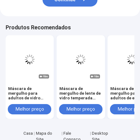
Produtos Recomendados
Máscara de
Máscara de
Máscara de
mergulho para
mergulho de lente de
mergulho para
adultos de vidro
vidro temperada
adultos de est
temperado ideal
para adultos com
de silicone Ad
para mergulho
quadro de silicone
para adultos L
Melhor preço
Melhor preço
Melhor pr
anti-fuga
de vidro temp
Casa
Mapa do
Fale
Desktop
Site
Conosco
Site