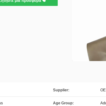
Ζητήστε μια προσφορά
Supplier:
OE
ss
Age Group:
Adu