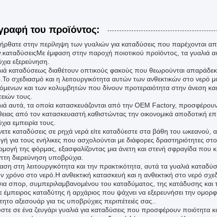
γραφή του προϊόντος:
ήρθατε στην περίληψη των γυαλιών για καταδύσεις που παρέχονται α
y.καταδύσειςΜε έμφαση στην παροχή ποιοτικού προϊόντος, τα γυαλιά αυ
χια εξερεύνηση.
λιά καταδύσεως διαθέτουν οπτικούς φακούς που θεωρούνται απαράδεκ
ό.Το σχεδιασμό και η λειτουργικότητα αυτών των ανθεκτικών στο νερό 
όμενων και των κολυμβητών που δίνουν προτεραιότητα στην άνεση και 
τειών τους.
λιά αυτά, τα οποία κατασκευάζονται από την OEM Factory, προσφέρου
ειας από τον κατασκευαστή.καθιστώντας την οικονομικά αποδοτική επ
χια εμπειρία τους.
άνετε καταδύσεις σε ρηχά νερά είτε καταδύεστε στα βάθη του ωκεανού, 
γή για τους ενήλικες που ασχολούνται με διάφορες δραστηριότητες στο
μογή της φόρμας, εξασφαλίζοντας μια άνετη και στενή σφραγίδα που κ
ιπτη διερεύνηση υποβρύχια.
αση στη λειτουργικότητα και την πρακτικότητα, αυτά τα γυαλιά καταδύ
ν χρόνο στο νερό.Η ανθεκτική κατασκευή και η ανθεκτική στο νερό σχε
ια σπορ, συμπεριλαμβανομένου του καταδύματος, της κατάδυσης και 
ε έμπειρος καταδύτης ή αρχάριος που ψάχνει να εξερευνήσει την ομορφι
ητο αξεσουάρ για τις υποβρύχιες περιπέτειές σας..
στε σε ένα ζευγάρι γυαλιά για καταδύσεις που προσφέρουν ποιότητα κ