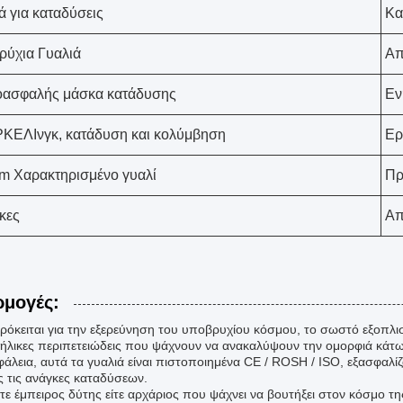
ά για καταδύσεις
Κα
ύχια Γυαλιά
Απ
οασφαλής μάσκα κατάδυσης
Εν
ΚΕΛΙνγκ, κατάδυση και κολύμβηση
Ερ
m Χαρακτηρισμένο γυαλί
Πρ
κες
Απ
μογές:
ρόκειται για την εξερεύνηση του υποβρυχίου κόσμου, το σωστό εξοπλισμ
νήλικες περιπετειώδεις που ψάχνουν να ανακαλύψουν την ομορφιά κάτω
φάλεια, αυτά τα γυαλιά είναι πιστοποιημένα CE / ROSH / ISO, εξασφαλί
ς τις ανάγκες καταδύσεων.
στε έμπειρος δύτης είτε αρχάριος που ψάχνει να βουτήξει στον κόσμο τ