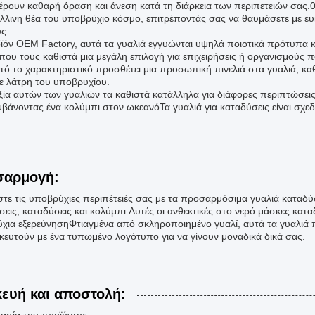
ρουν καθαρή όραση και άνεση κατά τη διάρκεια των περιπετειών σας.
λλινη θέα του υποβρύχιο κόσμο, επιτρέποντάς σας να θαυμάσετε με ευκ
ς.
ϊόν OEM Factory, αυτά τα γυαλιά εγγυώνται υψηλά ποιοτικά πρότυπα 
που τους καθιστά μια μεγάλη επιλογή για επιχειρήσεις ή οργανισμούς
τό το χαρακτηριστικό προσθέτει μια προσωπική πινελιά στα γυαλιά, κα
θε λάτρη του υποβρυχίου.
ιξία αυτών των γυαλιών τα καθιστά κατάλληλα για διάφορες περιπτώσει
βάνοντας ένα κολύμπι στον ωκεανόΤα γυαλιά για καταδύσεις είναι σχεδ
σαρμογή:
στε τις υποβρύχιες περιπέτειές σας με τα προσαρμόσιμα γυαλιά καταδύσ
σεις, καταδύσεις και κολύμπι.Αυτές οι ανθεκτικές στο νερό μάσκες κατ
χια εξερεύνησηΦτιαγμένα από σκληροποιημένο γυαλί, αυτά τα γυαλι
ικευτούν με ένα τυπωμένο λογότυπο για να γίνουν μοναδικά δικά σας.
ευή και αποστολή: