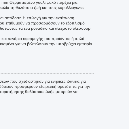
0 mm Θερματισμένο γυαλί φακό παρέχει μια
ολία τη θαλάσσια ζωή και τους κοραλλιογενείς
και απόδοση.Η επιλογή για την εκτύπωση
 που επιθυμούν να προσαρμόσουν το εξοπλισμό
θιστώντας τα ένα μοναδικό και αξέχαστο αξεσουάρ
ς και σενάρια εφαρμογής του προϊόντος.ή απλά
ιασμένα για να βελτιώσουν την υποβρύχια εμπειρία
εων που σχεδιάστηκαν για ενήλικες ιδανικά για
αδύσεων προσφέρουν εξαιρετική ορατότητα για την
ά παρατήρησης θαλάσσιας ζωής μπορούν να