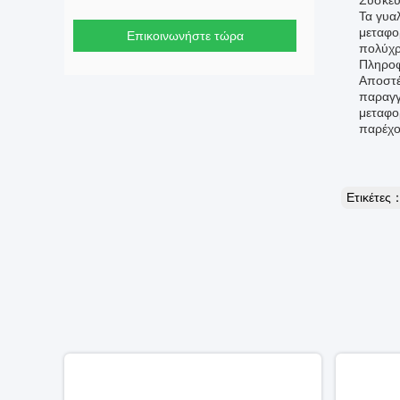
Συσκευ
Τα γυαλ
μεταφο
Επικοινωνήστε τώρα
πολύχρ
Πληροφ
Αποστέ
παραγγ
μεταφο
παρέχο
Ετικέτες