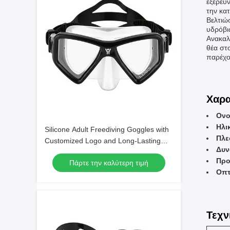
εξερεύ
την κα
Βελτιώ
υδρόβι
Ανακαλ
θέα στο
παρέχο
Χαρα
Ονο
Ηλι
Silicone Adult Freediving Goggles with
Πλε
Customized Logo and Long-Lasting
Δυν
Design
Προ
Πάρτε την καλύτερη τιμή
Οπτ
Τεχν