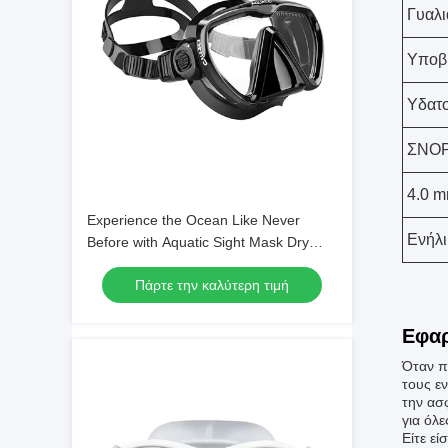
Γυαλι
Υποβρ
Υδατ
ΣΝΟΡ
4.0 m
Experience the Ocean Like Never
Ενήλι
Before with Aquatic Sight Mask Dry
Snorkel and Single Lens Mask
Πάρτε την καλύτερη τιμή
Εφαρ
Όταν π
τους ε
την ασ
για όλε
Είτε εί