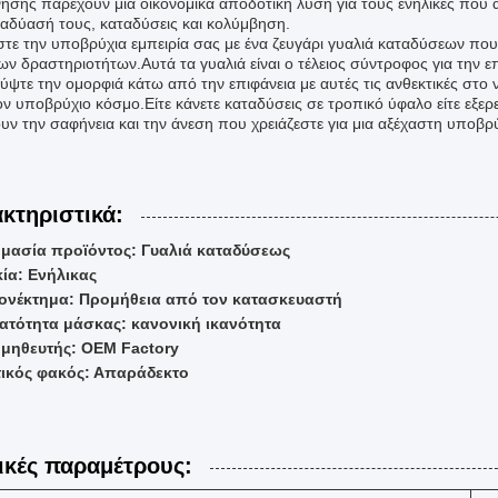
νησης παρέχουν μια οικονομικά αποδοτική λύση για τους ενήλικες που α
ταδύασή τους, καταδύσεις και κολύμβηση.
στε την υποβρύχια εμπειρία σας με ένα ζευγάρι γυαλιά καταδύσεων που 
ων δραστηριοτήτων.Αυτά τα γυαλιά είναι ο τέλειος σύντροφος για την ε
ύψτε την ομορφιά κάτω από την επιφάνεια με αυτές τις ανθεκτικές σ
ν υποβρύχιο κόσμο.Είτε κάνετε καταδύσεις σε τροπικό ύφαλο είτε εξερε
υν την σαφήνεια και την άνεση που χρειάζεστε για μια αξέχαστη υποβρύ
κτηριστικά:
μασία προϊόντος: Γυαλιά καταδύσεως
κία: Ενήλικας
ονέκτημα: Προμήθεια από τον κατασκευαστή
ατότητα μάσκας: κανονική ικανότητα
μηθευτής: OEM Factory
ικός φακός: Απαράδεκτο
ικές παραμέτρους: