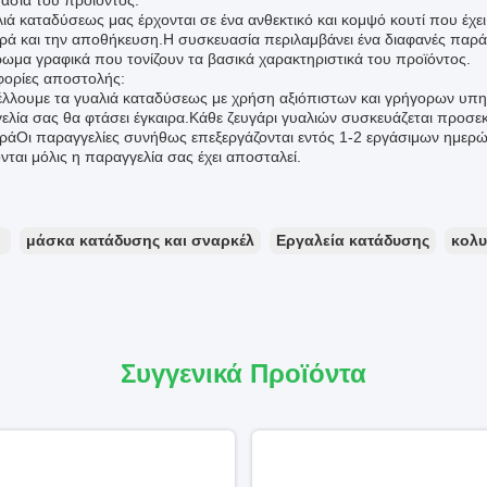
ασία του προϊόντος:
ιά καταδύσεως μας έρχονται σε ένα ανθεκτικό και κομψό κουτί που έχει 
ρά και την αποθήκευση.Η συσκευασία περιλαμβάνει ένα διαφανές παράθ
ωμα γραφικά που τονίζουν τα βασικά χαρακτηριστικά του προϊόντος.
ορίες αποστολής:
λλουμε τα γυαλιά καταδύσεως με χρήση αξιόπιστων και γρήγορων υπηρ
ελία σας θα φτάσει έγκαιρα.Κάθε ζευγάρι γυαλιών συσκευάζεται προσεκ
ράΟι παραγγελίες συνήθως επεξεργάζονται εντός 1-2 εργάσιμων ημερ
νται μόλις η παραγγελία σας έχει αποσταλεί.
：
μάσκα κατάδυσης και σναρκέλ
Εργαλεία κατάδυσης
κολυ
Συγγενικά Προϊόντα