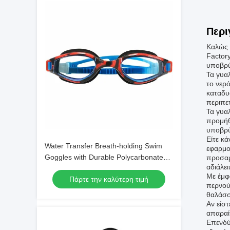
Περι
Καλώς 
Factor
υποβρύ
Τα γυα
το νερ
καταδυ
περιπε
Τα γυα
προμήθ
υποβρύ
Είτε κ
Water Transfer Breath-holding Swim
εφαρμο
Goggles with Durable Polycarbonate
προσαρ
αδιάλε
Frame Material
Με έμφ
Πάρτε την καλύτερη τιμή
περνού
θαλάσσ
Αν είστ
απαραίτ
Επενδύ