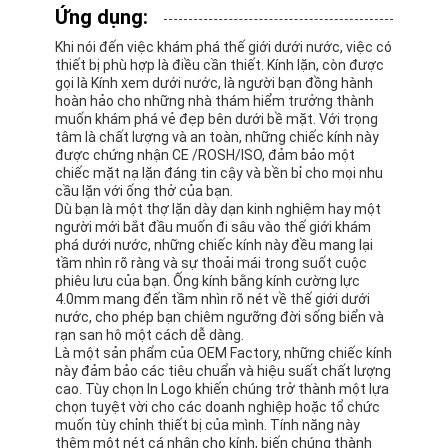
Vòng bơi
Ứng dụng:
Khi nói đến việc khám phá thế giới dưới nước, việc có
Bộ mặt nạ lặn
thiết bị phù hợp là điều cần thiết. Kính lặn, còn được
gọi là Kính xem dưới nước, là người bạn đồng hành
Phụ kiện lặn
hoàn hảo cho những nhà thám hiểm trưởng thành
muốn khám phá vẻ đẹp bên dưới bề mặt. Với trọng
tâm là chất lượng và an toàn, những chiếc kính này
được chứng nhận CE /ROSH/ISO, đảm bảo một
chiếc mặt nạ lặn đáng tin cậy và bền bỉ cho mọi nhu
cầu lặn với ống thở của bạn.
Dù bạn là một thợ lặn dày dạn kinh nghiệm hay một
người mới bắt đầu muốn đi sâu vào thế giới khám
phá dưới nước, những chiếc kính này đều mang lại
tầm nhìn rõ ràng và sự thoải mái trong suốt cuộc
phiêu lưu của bạn. Ống kính bằng kính cường lực
4.0mm mang đến tầm nhìn rõ nét về thế giới dưới
nước, cho phép bạn chiêm ngưỡng đời sống biển và
rạn san hô một cách dễ dàng.
Là một sản phẩm của OEM Factory, những chiếc kính
này đảm bảo các tiêu chuẩn và hiệu suất chất lượng
cao. Tùy chọn In Logo khiến chúng trở thành một lựa
chọn tuyệt vời cho các doanh nghiệp hoặc tổ chức
muốn tùy chỉnh thiết bị của mình. Tính năng này
thêm một nét cá nhân cho kính, biến chúng thành