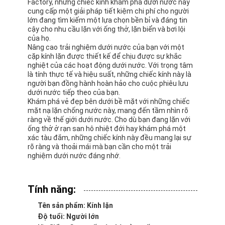
Factory, những chiếc kính khám phá dưới nước này
cung cấp một giải pháp tiết kiệm chi phí cho người
lớn đang tìm kiếm một lựa chọn bền bỉ và đáng tin
cậy cho nhu cầu lặn với ống thở, lặn biển và bơi lội
của họ.
Nâng cao trải nghiệm dưới nước của bạn với một
cặp kính lặn được thiết kế để chịu được sự khắc
nghiệt của các hoạt động dưới nước. Với trọng tâm
là tính thực tế và hiệu suất, những chiếc kính này là
người bạn đồng hành hoàn hảo cho cuộc phiêu lưu
dưới nước tiếp theo của bạn.
Khám phá vẻ đẹp bên dưới bề mặt với những chiếc
mặt nạ lặn chống nước này, mang đến tầm nhìn rõ
ràng về thế giới dưới nước. Cho dù bạn đang lặn với
ống thở ở rạn san hô nhiệt đới hay khám phá một
xác tàu đắm, những chiếc kính này đều mang lại sự
rõ ràng và thoải mái mà bạn cần cho một trải
nghiệm dưới nước đáng nhớ.
Nhà
Tính năng:
Sản phẩm
Tên sản phẩm: Kính lặn
video
Độ tuổi: Người lớn