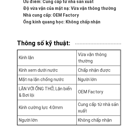
Ưu điểm: Cung cấp từ nhà sản xuất
Về chúng tôi
Độ vừa vặn của mặt nạ: Vừa vặn thông thường
Nhà cung cấp: OEM Factory
Chuyến tham quan nhà máy
Ống kính quang học: Không chấp nhận
Kiểm soát chất lượng
Thông số kỹ thuật:
Liên hệ với chúng tôi
Vừa vặn thông
Kính lặn
Tin tức
thường
Kính xem dưới nước
Chấp nhận được
Các vụ án
Mặt nạ lặn chống nước
Người lớn
LẶN VỚI ỐNG THỞ, Lặn biển
OEM Factory
& Bơi lội
Mặt nạ lặn người lớn
Cung cấp từ nhà sản
Kính cường lực 4.0mm
xuất
Bộ đồ lặn trẻ em
Người lớn
Không chấp nhận
Ống thở lặn