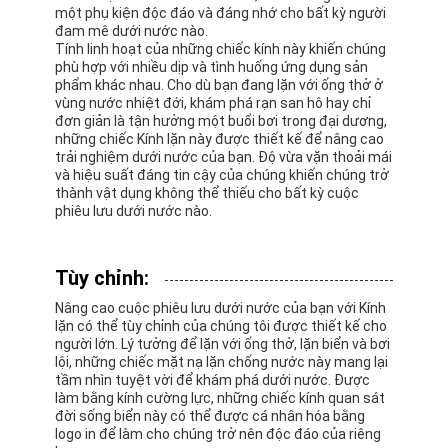
một phụ kiện độc đáo và đáng nhớ cho bất kỳ người
đam mê dưới nước nào.
Tính linh hoạt của những chiếc kính này khiến chúng
phù hợp với nhiều dịp và tình huống ứng dụng sản
phẩm khác nhau. Cho dù bạn đang lặn với ống thở ở
vùng nước nhiệt đới, khám phá rạn san hô hay chỉ
đơn giản là tận hưởng một buổi bơi trong đại dương,
những chiếc Kính lặn này được thiết kế để nâng cao
trải nghiệm dưới nước của bạn. Độ vừa vặn thoải mái
và hiệu suất đáng tin cậy của chúng khiến chúng trở
thành vật dụng không thể thiếu cho bất kỳ cuộc
phiêu lưu dưới nước nào.
Tùy chỉnh:
Nâng cao cuộc phiêu lưu dưới nước của bạn với Kính
lặn có thể tùy chỉnh của chúng tôi được thiết kế cho
người lớn. Lý tưởng để lặn với ống thở, lặn biển và bơi
lội, những chiếc mặt nạ lặn chống nước này mang lại
tầm nhìn tuyệt vời để khám phá dưới nước. Được
làm bằng kính cường lực, những chiếc kính quan sát
đời sống biển này có thể được cá nhân hóa bằng
logo in để làm cho chúng trở nên độc đáo của riêng