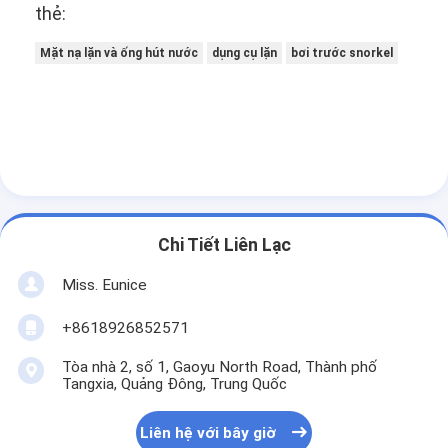
thẻ:
Mặt nạ lặn và ống hút nước
dụng cụ lặn
bơi trước snorkel
Chi Tiết Liên Lạc
Miss. Eunice
+8618926852571
Tòa nhà 2, số 1, Gaoyu North Road, Thành phố
Tangxia, Quảng Đông, Trung Quốc
Liên hệ với bây giờ