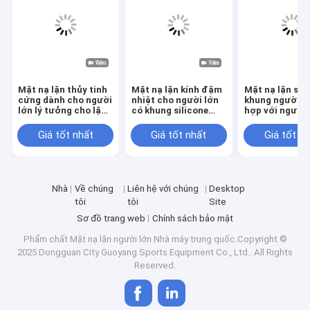
Mặt nạ lặn thủy tinh
Mặt nạ lặn kính đậm
Mặt nạ lặn sil
cứng dành cho người
nhiệt cho người lớn
khung người l
lớn lý tưởng cho lặn
có khung silicone
hợp với người 
nước
chống rò rỉ
Kính kính nóng
Giá tốt nhất
Giá tốt nhất
Giá tốt n
Nhà
Về chúng
Liên hệ với chúng
Desktop
tôi
tôi
Site
Sơ đồ trang web
Chính sách bảo mật
Phẩm chất
Mặt nạ lặn người lớn
Nhà máy trung quốc.Copyright ©
2025 Dongguan City Guoyang Sports Equipment Co., Ltd.. All Rights
Reserved.