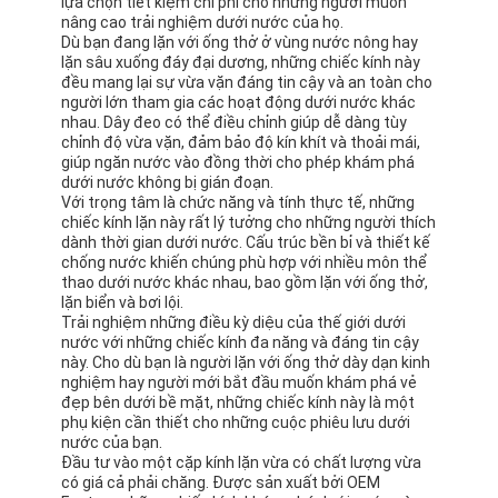
lựa chọn tiết kiệm chi phí cho những người muốn
nâng cao trải nghiệm dưới nước của họ.
Dù bạn đang lặn với ống thở ở vùng nước nông hay
lặn sâu xuống đáy đại dương, những chiếc kính này
đều mang lại sự vừa vặn đáng tin cậy và an toàn cho
người lớn tham gia các hoạt động dưới nước khác
nhau. Dây đeo có thể điều chỉnh giúp dễ dàng tùy
chỉnh độ vừa vặn, đảm bảo độ kín khít và thoải mái,
giúp ngăn nước vào đồng thời cho phép khám phá
dưới nước không bị gián đoạn.
Với trọng tâm là chức năng và tính thực tế, những
chiếc kính lặn này rất lý tưởng cho những người thích
dành thời gian dưới nước. Cấu trúc bền bỉ và thiết kế
chống nước khiến chúng phù hợp với nhiều môn thể
thao dưới nước khác nhau, bao gồm lặn với ống thở,
lặn biển và bơi lội.
Trải nghiệm những điều kỳ diệu của thế giới dưới
nước với những chiếc kính đa năng và đáng tin cậy
này. Cho dù bạn là người lặn với ống thở dày dạn kinh
nghiệm hay người mới bắt đầu muốn khám phá vẻ
đẹp bên dưới bề mặt, những chiếc kính này là một
phụ kiện cần thiết cho những cuộc phiêu lưu dưới
nước của bạn.
Đầu tư vào một cặp kính lặn vừa có chất lượng vừa
có giá cả phải chăng. Được sản xuất bởi OEM