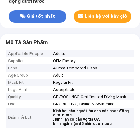
động dưới nước
Giá tốt nhất
Liên hệ với bây giờ
Mô Tả Sản Phẩm
Applicable People
Adults
Supplier
OEM Factoy
Lens
4.0mm Tempered Glass
Age Group
Adult
Mask Fit
Regular Fit
Logo Print
Acceptable
Quality
CE /ROSH/ISO Certificated Diving Mask
Use
SNORKELING, Diving & Swimming
Kính bơi cho người lớn cho các hoạt động
dưới nước
Điểm nổi bật:
,
,
kính lặn có bảo vệ tia UV
kính ngắm lặn để nhìn dưới nước